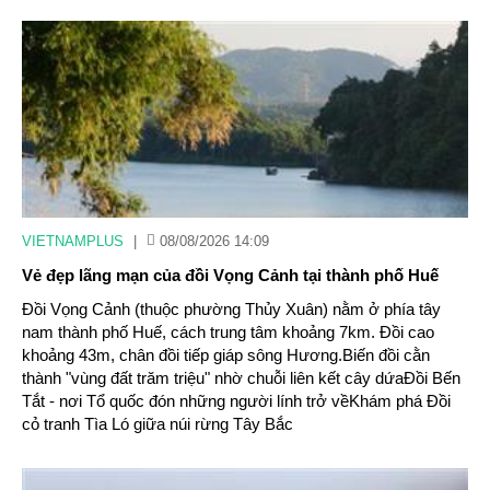
VIETNAMPLUS
|
08/08/2026 14:09
Vẻ đẹp lãng mạn của đồi Vọng Cảnh tại thành phố Huế
Đồi Vọng Cảnh (thuộc phường Thủy Xuân) nằm ở phía tây
nam thành phố Huế, cách trung tâm khoảng 7km. Đồi cao
khoảng 43m, chân đồi tiếp giáp sông Hương.Biến đồi cằn
thành "vùng đất trăm triệu" nhờ chuỗi liên kết cây dứaĐồi Bến
Tắt - nơi Tổ quốc đón những người lính trở vềKhám phá Đồi
cỏ tranh Tìa Ló giữa núi rừng Tây Bắc