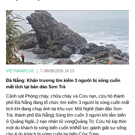
VIETNAMPLUS
|
08/08/2026 14:13
Đà Nẵng: Khẩn trương tìm kiếm 3 người bị sóng cuốn
mất tích tại bán đảo Sơn Trà
Cảnh sát Phòng cháy, chữa cháy và Cứu nạn, cứu hộ thành
phố Đà Nẵng đang tổ chức tìm kiếm 3 người bị sóng cuốn mất
tích khi đang chụp ảnh tại khu vực Mũi Nghê (bán đảo Sơn
Trà, thành phố Đà Nẵng).Sóng lớn cuốn 3 người khi tắm biển
ở Quảng Ngãi, 2 nạn nhân tử vongQuảng Trị: Cứu hộ kịp thời
một du khách bị sóng biển cuốn trôiNỗ lực giành giật sự sống
cho 4 du khách bị sóng cuốn tại biển Cửa Tùng