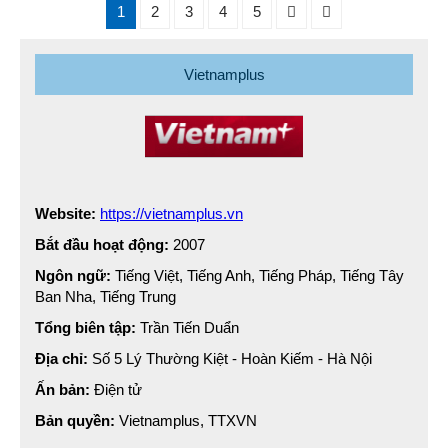
1
2
3
4
5
Vietnamplus
Website:
https://vietnamplus.vn
Bắt đầu hoạt động:
2007
Ngôn ngữ:
Tiếng Việt, Tiếng Anh, Tiếng Pháp, Tiếng Tây
Ban Nha, Tiếng Trung
Tổng biên tập:
Trần Tiến Duẩn
Địa chỉ:
Số 5 Lý Thường Kiệt - Hoàn Kiếm - Hà Nội
Ấn bản:
Điện tử
Bản quyền:
Vietnamplus, TTXVN