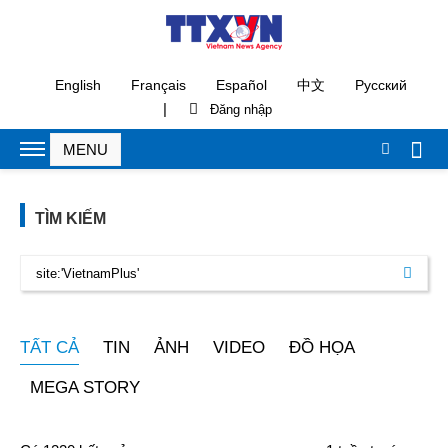
English
Français
Español
中文
Русский
|
TÌM KIẾM
TẤT CẢ
TIN
ẢNH
VIDEO
ĐỒ HỌA
MEGA STORY