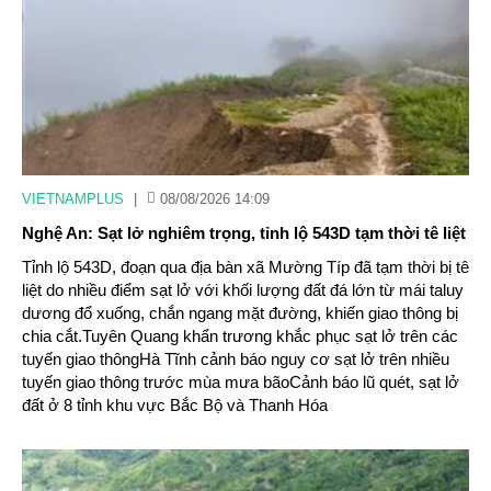
VIETNAMPLUS
|
08/08/2026 14:09
Nghệ An: Sạt lở nghiêm trọng, tỉnh lộ 543D tạm thời tê liệt
Tỉnh lộ 543D, đoạn qua địa bàn xã Mường Típ đã tạm thời bị tê
liệt do nhiều điểm sạt lở với khối lượng đất đá lớn từ mái taluy
dương đổ xuống, chắn ngang mặt đường, khiến giao thông bị
chia cắt.Tuyên Quang khẩn trương khắc phục sạt lở trên các
tuyến giao thôngHà Tĩnh cảnh báo nguy cơ sạt lở trên nhiều
tuyến giao thông trước mùa mưa bãoCảnh báo lũ quét, sạt lở
đất ở 8 tỉnh khu vực Bắc Bộ và Thanh Hóa