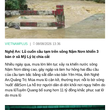
VIETNAMPLUS
|
08/08/2026 13:36
Nghệ An: Lũ cuốn cầu tạm trên sông Nậm Nơn khiến 3
bản ở xã Mỹ Lý bị chia cắt
Nhiều ngày qua, mưa lớn liên tục xảy ra khiến nước sông
Nậm Nơn dâng cao, gây ngập và làm hư hỏng hai đầu cầu
của cầu tạm bắc bằng sắt dẫn vào bản Yên Hòa, tỉnh Nghệ
An.Quảng Trị: Mùa mưa lũ cận kề, thường trực nỗi lo bờ sông
'nuốt' đấtSơn La hỗ trợ người dân di dời khỏi nơi nguy hiểm do
mưa lũTuyên Quang bổ sung hơn 11 tỷ đồng khắc phục sạt lở
do mưa lũ