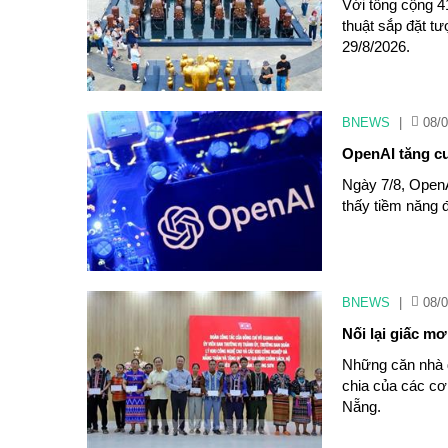
Với tổng cộng 4
thuật sắp đặt t
29/8/2026.
BNEWS
|
08/0
OpenAI tăng cư
Ngày 7/8, OpenAI
thấy tiềm năng 
BNEWS
|
08/0
Nối lại giấc m
Những căn nhà 
chia của các cơ
Nẵng.