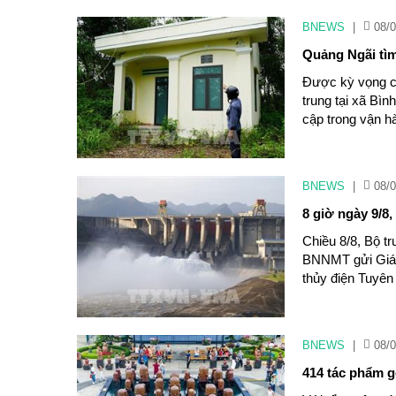
BNEWS
|
08/0
Quảng Ngãi tìm
Được kỳ vọng c
trung tại xã Bìn
cập trong vận h
BNEWS
|
08/0
8 giờ ngày 9/8
Chiều 8/8, Bộ t
BNNMT gửi Giám
thủy điện Tuyên
BNEWS
|
08/0
414 tác phẩm g