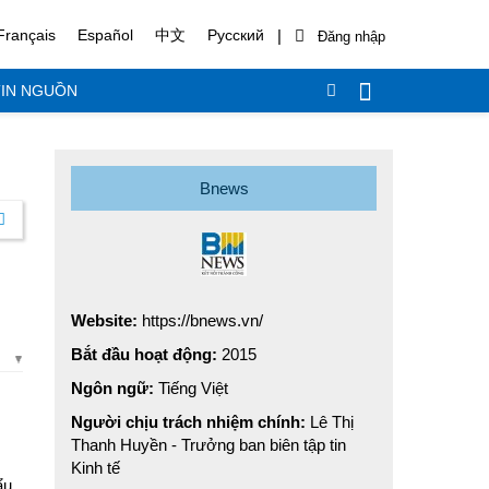
|
Français
Español
中文
Русский
IN NGUỒN
Bnews
Website:
https://bnews.vn/
Bắt đầu hoạt động:
2015
Ngôn ngữ:
Tiếng Việt
Người chịu trách nhiệm chính:
Lê Thị
Thanh Huyền - Trưởng ban biên tập tin
Kinh tế
ẩu