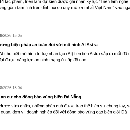
14 tác phẩm, triển lãm dự kiến được ghi nhận kỷ lục "Triển lãm nghệ
ượng gốm tâm linh trên đỉnh núi có quy mô lớn nhất Việt Nam" vào ng
8/2026 15:05
ờng biện pháp an toàn đối với mô hình AI Astra
 cho biết mô hình trí tuệ nhân tạo (AI) tiên tiến Astra sắp ra mắt đã 
đạt được năng lực an ninh mạng ở cấp độ cao.
8/2026 15:04
ơ an cư cho đồng bào vùng biên Đà Nẵng
được sửa chữa, những phần quà được trao thể hiện sự chung tay, s
 quan, đơn vị, doanh nghiệp đối với đồng bào vùng cao biên giới Đà