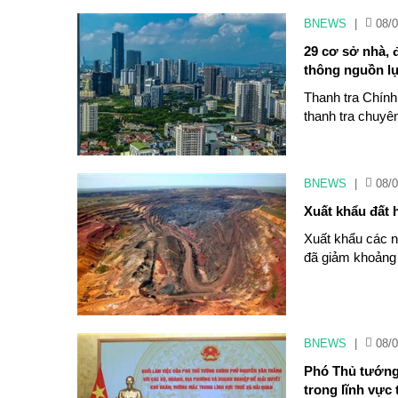
BNEWS
|
08/0
29 cơ sở nhà, 
thông nguồn l
Thanh tra Chính
thanh tra chuyê
BNEWS
|
08/0
Xuất khẩu đất
Xuất khẩu các n
đã giảm khoảng
BNEWS
|
08/0
Phó Thủ tướng
trong lĩnh vực 