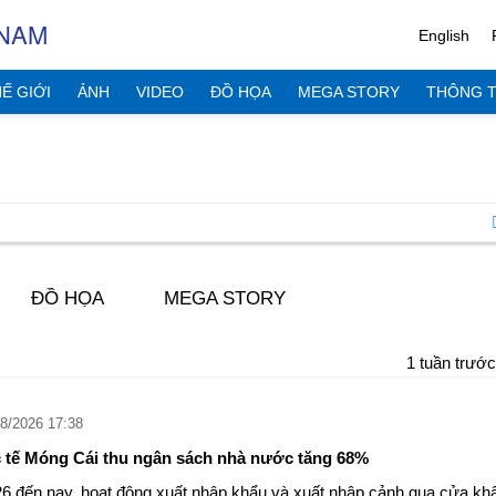
 NAM
English
Ế GIỚI
ẢNH
VIDEO
ĐỒ HỌA
MEGA STORY
THÔNG T
ĐỒ HỌA
MEGA STORY
1 tuần trước
8/2026 17:38
 tế Móng Cái thu ngân sách nhà nước tăng 68%
 đến nay, hoạt động xuất nhập khẩu và xuất nhập cảnh qua cửa kh