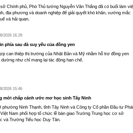
rụ sở Chính phủ, Phó Thủ tướng Nguyễn Văn Thắng đã có buổi làm vi
nh, địa phương và doanh nghiệp để giải quyết khó khăn, vướng mắc
huế và hải quan.
8/2026 16:28
tin phía sau đà suy yếu của đồng yen
hợp can thiệp thị trường của Nhật Bản và Mỹ nhằm hỗ trợ đồng yen
c dường như chỉ mang lại tác động hạn chế.
8/2026 15:46
ng mới chắp cánh ước mơ học sinh Tây Ninh
 phường Ninh Thạnh, tỉnh Tây Ninh và Công ty Cổ phần Đầu tư Phá
A Việt Nam phối hợp tổ chức lễ bàn giao Trường Trung học cơ sở
c và Trường Tiểu học Duy Tân.