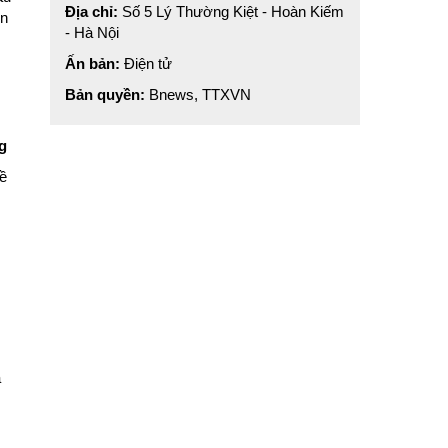
Địa chỉ:
Số 5 Lý Thường Kiệt - Hoàn Kiếm
ển
- Hà Nội
Ấn bản:
Điện tử
Bản quyền:
Bnews, TTXVN
g
ề
a