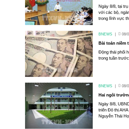
Ngày 8/8, tại t
với các bộ, ngà
trong lĩnh vực t
BNEWS
|
08/0
Bài toán niềm 
Động thái phối 
trong tuần trướ
BNEWS
|
08/0
Hai ngôi trườ
Ngày 8/8, UBND
triển Đô thị AH
Nguyễn Thái Họ