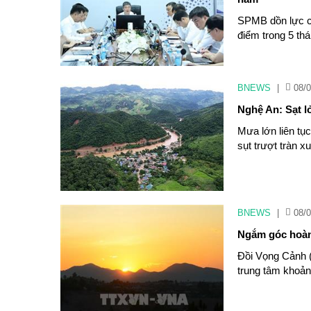
SPMB dồn lực ch
điểm trong 5 th
BNEWS
|
08/0
Nghệ An: Sạt lở
Mưa lớn liên tục
sụt trượt tràn 
BNEWS
|
08/0
Ngắm góc hoàn
Đồi Vọng Cảnh 
trung tâm khoản