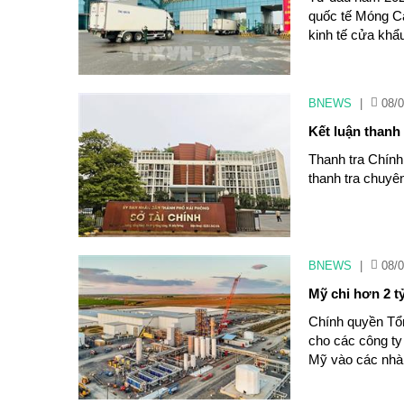
quốc tế Móng Cái
kinh tế cửa khẩ
BNEWS
|
08/0
Kết luận thanh
Thanh tra Chính
thanh tra chuyê
BNEWS
|
08/0
Mỹ chi hơn 2 t
Chính quyền Tổn
cho các công ty
Mỹ vào các nhà