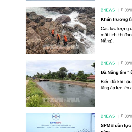
BNEWS
|
08/0
Khẩn trương tì
Các lực lượng c
mất tích khi đa
Nẵng).
BNEWS
|
08/0
Đà Nẵng tìm "l
Biến đổi khí hậ
tăng áp lực lên
BNEWS
|
08/0
SPMB dồn lực “
năm