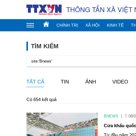
THÔNG TẤN XÃ VIỆT
CHÍNH TRỊ
XÃ HỘI
KINH TẾ
TH
TÌM KIẾM
TẤT CẢ
TIN
ẢNH
VIDEO
Có 654 kết quả
BNEWS
|
08/0
Cửa khẩu quốc
Từ đầu năm 2026