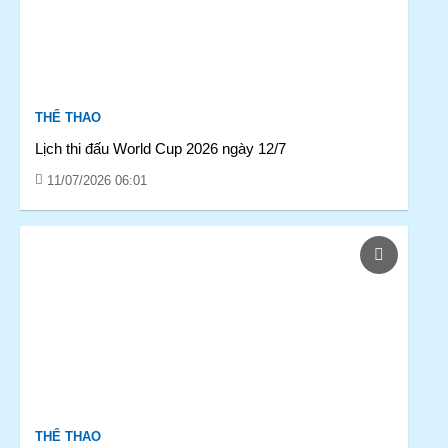
THỂ THAO
Lịch thi đấu World Cup 2026 ngày 12/7
11/07/2026 06:01
THỂ THAO