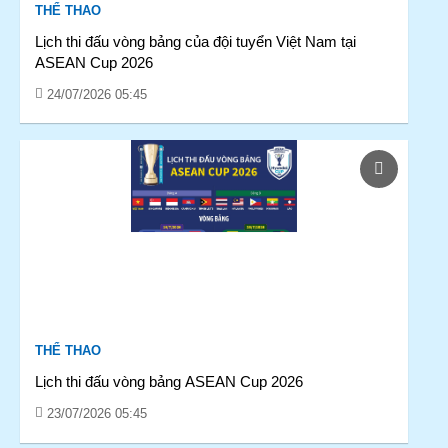
THỂ THAO
Lịch thi đấu vòng bảng của đội tuyển Việt Nam tại
ASEAN Cup 2026
24/07/2026 05:45
THỂ THAO
Lịch thi đấu vòng bảng ASEAN Cup 2026
23/07/2026 05:45