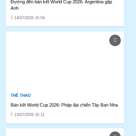
Đường đến bán kết World Cup 2026: Argentina gặp
Anh
14/07/2026 15:59
THỂ THAO
Bán kết World Cup 2026: Pháp đại chiến Tây Ban Nha
13/07/2026 15:11