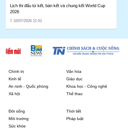
Lịch thi đấu tứ kết, bán kết và chung kết World Cup
2026
10/07/2026 21:01
Chính trị
Văn hóa
Kinh tế
Giáo dục
An ninh - Quốc phòng
Khoa học - Công nghệ
Xã hội
Thể thao
Đời sống
Thời tiết
Môi trường
Pháp luật
Sức khỏe