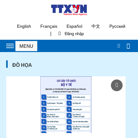
English
Français
Español
中文
Русский
|
ĐỒ HỌA