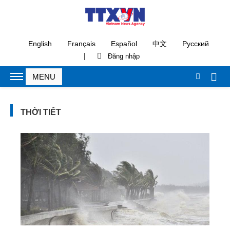
English
Français
Español
中文
Русский
|
THỜI TIẾT