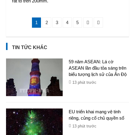
rất to trên 200mm.
1
2
3
4
5
TIN TỨC KHÁC
59 năm ASEAN: Lá cờ
ASEAN lần đầu tỏa sáng trên
biểu tượng lịch sử của Ấn Độ
13 phút trước
EU triển khai mạng vệ tinh
riêng, củng cố chủ quyền số
13 phút trước