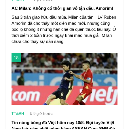
AC Milan: Không có thời gian vô tận đâu, Amorim!
Sau 3 trận giao hữu đầu mùa, Milan của tân HLV Ruben
Amorim đã cho thấy một diện mạo mới, nhưng cũng
bộc lộ không ít những hạn chế đã quen thuộc lâu nay. Ở
thời điểm 2 tuần trước ngày khai mạc mùa giải, Milan
chưa cho thấy sự sẵn sàng.
18
TT&VH
|
9 giờ trước
Tin nóng bóng đá Việt hôm nay 10/8: Đội tuyển Việt
Nam fair-play nhất vòng bảng ASEAN Cup; SHB Đà