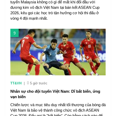
tuyển Malaysia không có gì để mất khi đối đầu với
đương kim vô địch Việt Nam tại bán kết ASEAN Cup
2026, kêu gọi các học trò tận hưởng cơ hội thi đấu ở
vòng 4 đội mạnh nhất.
9
TT&VH
|
5 giờ trước
Nhân sự cho đội tuyển Việt Nam: Dĩ bất biến, ứng
vạn biến
Chiến lược và mục tiêu duy nhất tối thượng của bóng đá
Việt Nam là bảo vệ thành công chức vô địch ASEAN
Cup 2026. Đấy gọi là "bất biến". Còn bằng cách nào để