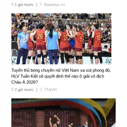
1 giờ trước
|
Baotintuc.vn
Tuyển thủ bóng chuyền nữ Việt Nam sa sút phong độ,
HLV Tuấn Kiệt sẽ quyết định thế nào ở giải vô địch
Châu Á 2026?
2 giờ trước
|
TT&VH