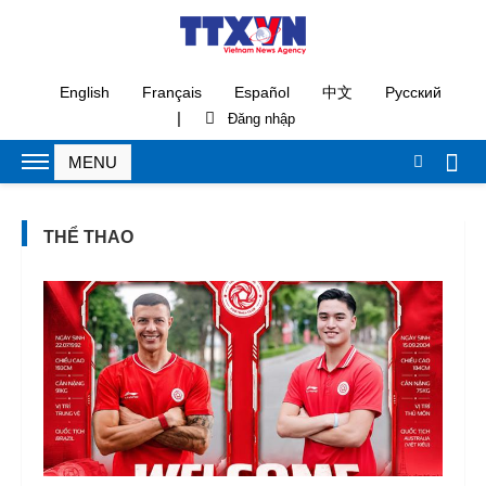
English
Français
Español
中文
Русский
|
THỂ THAO