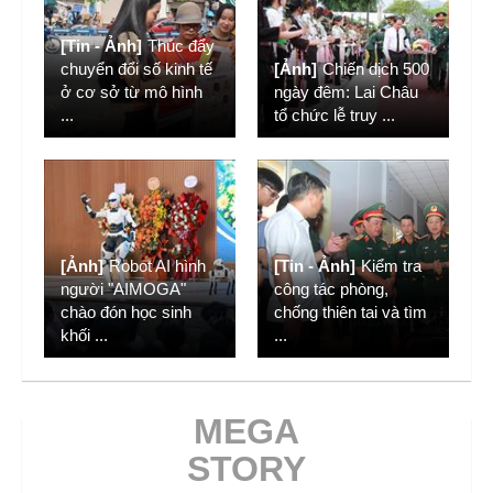
[Tin - Ảnh]
Thúc đẩy
chuyển đổi số kinh tế
[Ảnh]
Chiến dịch 500
ở cơ sở từ mô hình
ngày đêm: Lai Châu
...
tổ chức lễ truy
...
[Ảnh]
Robot AI hình
[Tin - Ảnh]
Kiểm tra
người "AIMOGA"
công tác phòng,
chào đón học sinh
chống thiên tai và tìm
khối
...
...
MEGA
STORY