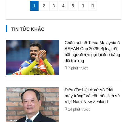
1
2
3
4
5
TIN TỨC KHÁC
Chân sút số 1 của Malaysia ở
ASEAN Cup 2026: Bị loại rồi
bất ngờ được gọi lại đeo băng
đội trưởng
7 phút trước
Điều đặc biệt ở xứ sở "dải
mây trắng" và cột mốc lịch sử
Việt Nam-New Zealand
14 phút trước