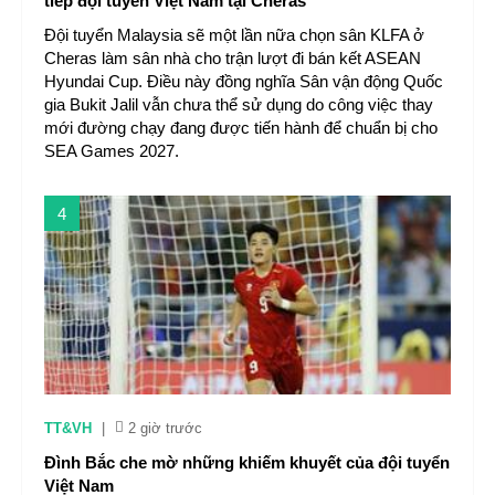
tiếp đội tuyển Việt Nam tại Cheras
Đội tuyển Malaysia sẽ một lần nữa chọn sân KLFA ở
Cheras làm sân nhà cho trận lượt đi bán kết ASEAN
Hyundai Cup. Điều này đồng nghĩa Sân vận động Quốc
gia Bukit Jalil vẫn chưa thể sử dụng do công việc thay
mới đường chạy đang được tiến hành để chuẩn bị cho
SEA Games 2027.
4
TT&VH
|
2 giờ trước
Đình Bắc che mờ những khiếm khuyết của đội tuyển
Việt Nam