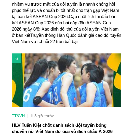
nhiệm vụ trước mắt của đội tuyển là nhanh chóng hồi
phục thể lực và chuẩn bị tốt nhất cho trận gặp Việt Nam
tại bán kết ASEAN Cup 2026.Cập nhật lịch thi đấu bán
kết ASEAN Cup 2026 của hai cặp đấu ASEAN Cup
2026 ngày 8/8: Xác định đối thủ của đội tuyển Việt Nam
ở bán kếtTruyền thông Hàn Quốc đánh giá cao đội tuyển
Việt Nam với chuỗi 22 trận bất bại
6
TT&VH
|
3 giờ trước
HLV Tuấn Kiệt chốt danh sách đội tuyển bóng
chuyền nữ Việt Nam dự giải vô địch châu Á 2026