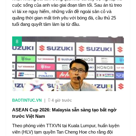
cuộc sống của anh vào giai đoạn tăm tối. Sau án tù treo
vì lái xe nguy hiểm, những vấn đề ngoài sân cỏ và
quãng thời gian mất tình yêu với bóng đá, cầu thủ 25
tuổi đang quyết tâm làm lại từ đầu.
8
BAOTINTUC.VN
|
4 giờ trước
ASEAN Cup 2026: Malaysia sẵn sàng tạo bất ngờ
trước Việt Nam
Theo phóng viên TTXVN tại Kuala Lumpur, huấn luyện
viên (HLV) tạm quyền Tan Cheng Hoe cho rằng đội