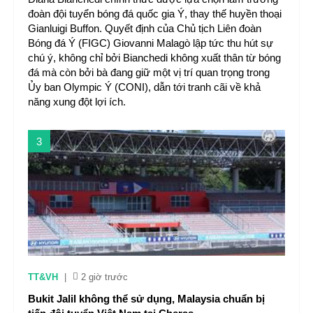
đoàn đội tuyển bóng đá quốc gia Ý, thay thế huyền thoại
Gianluigi Buffon. Quyết định của Chủ tịch Liên đoàn
Bóng đá Ý (FIGC) Giovanni Malagò lập tức thu hút sự
chú ý, không chỉ bởi Bianchedi không xuất thân từ bóng
đá mà còn bởi bà đang giữ một vị trí quan trọng trong
Ủy ban Olympic Ý (CONI), dẫn tới tranh cãi về khả
năng xung đột lợi ích.
3
TT&VH
|
2 giờ trước
Bukit Jalil không thể sử dụng, Malaysia chuẩn bị