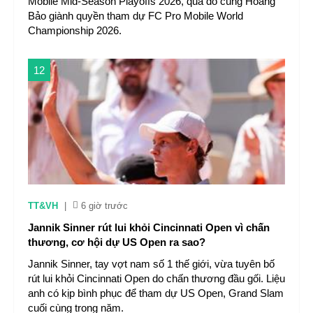
Mobile Mid-Season Playoffs 2026, qua đó cùng Hoàng
Bảo giành quyền tham dự FC Pro Mobile World
Championship 2026.
12
TT&VH
|
6 giờ trước
Jannik Sinner rút lui khỏi Cincinnati Open vì chấn
thương, cơ hội dự US Open ra sao?
Jannik Sinner, tay vợt nam số 1 thế giới, vừa tuyên bố
rút lui khỏi Cincinnati Open do chấn thương đầu gối. Liệu
anh có kịp bình phục để tham dự US Open, Grand Slam
cuối cùng trong năm.