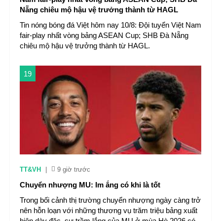
Nẵng chiêu mộ hậu vệ trưởng thành từ HAGL
Tin nóng bóng đá Việt hôm nay 10/8: Đội tuyển Việt Nam
fair-play nhất vòng bảng ASEAN Cup; SHB Đà Nẵng
chiêu mộ hậu vệ trưởng thành từ HAGL.
19
TT&VH
|
9 giờ trước
Chuyển nhượng MU: Im ắng có khi là tốt
Trong bối cảnh thị trường chuyển nhượng ngày càng trở
nên hỗn loạn với những thương vụ trăm triệu bảng xuất
hiện dày đặc, sự trầm lắng của MU ở mùa Hè 2026 có