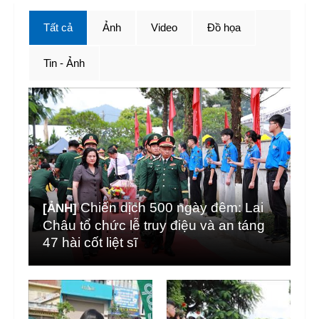
Tất cả
Ảnh
Video
Đồ họa
Tin - Ảnh
Chiến dịch 500 ngày đêm: Lai
[ẢNH]
Châu tổ chức lễ truy điệu và an táng
47 hài cốt liệt sĩ