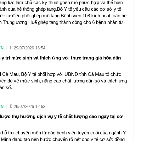
ăng lực làm chủ các kỹ thuật ghép mô phức hợp và thể hiện
ành của hệ thống ghép tạng.Bộ Y tế yêu cầu các cơ sở y tế
iệc tự điều phối ghép mô tạng Bệnh viện 108 kích hoạt toàn hệ
iện Trung ương Huế ghép tạng thành công cho 6 bệnh nhân từ
VN
|
29/07/2026 13:54
y trì mức sinh và thích ứng với thực trạng già hóa dân
ại Cà Mau, Bộ Y tế phối hợp với UBND tỉnh Cà Mau tổ chức
yên đề về mức sinh, nâng cao chất lượng dân số và thích ứng
ân số.
VN
|
29/07/2026 12:52
ược thụ hưởng dịch vụ y tế chất lượng cao ngay tại cơ
 hỗ trợ chuyên môn từ các bệnh viện tuyến cuối của ngành Y
 Minh đang tạo nên bước chuyển rõ nét cho y tế cơ sở; đồng