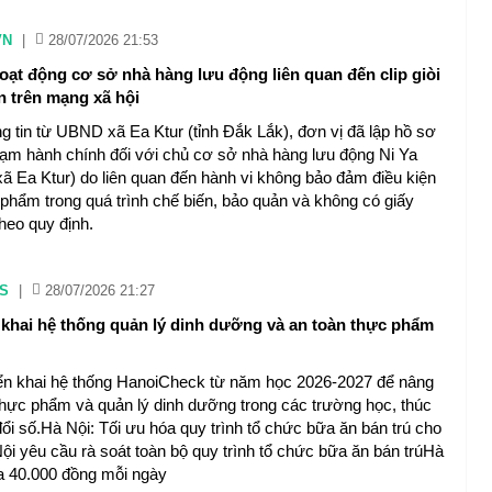
VN
|
28/07/2026 21:53
ạt động cơ sở nhà hàng lưu động liên quan đến clip giòi
n trên mạng xã hội
ông tin từ UBND xã Ea Ktur (tỉnh Đắk Lắk), đơn vị đã lập hồ sơ
hạm hành chính đối với chủ cơ sở nhà hàng lưu động Ni Ya
xã Ea Ktur) do liên quan đến hành vi không bảo đảm điều kiện
 phẩm trong quá trình chế biến, bảo quản và không có giấy
heo quy định.
S
|
28/07/2026 21:27
n khai hệ thống quản lý dinh dưỡng và an toàn thực phẩm
iển khai hệ thống HanoiCheck từ năm học 2026-2027 để nâng
thực phẩm và quản lý dinh dưỡng trong các trường học, thúc
ổi số.Hà Nội: Tối ưu hóa quy trình tổ chức bữa ăn bán trú cho
ội yêu cầu rà soát toàn bộ quy trình tổ chức bữa ăn bán trúHà
 đa 40.000 đồng mỗi ngày