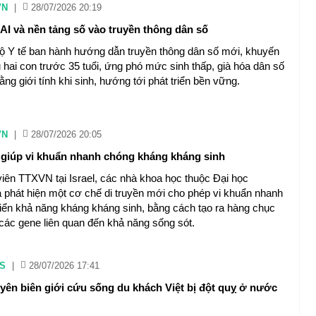
VN
|
28/07/2026 20:19
 AI và nền tảng số vào truyền thông dân số
ộ Y tế ban hành hướng dẫn truyền thông dân số mới, khuyến
 hai con trước 35 tuổi, ứng phó mức sinh thấp, già hóa dân số
ng giới tính khi sinh, hướng tới phát triển bền vững.
VN
|
28/07/2026 20:05
giúp vi khuẩn nhanh chóng kháng kháng sinh
iên TTXVN tại Israel, các nhà khoa học thuộc Đại học
 phát hiện một cơ chế di truyền mới cho phép vi khuẩn nhanh
riển khả năng kháng kháng sinh, bằng cách tạo ra hàng chục
các gene liên quan đến khả năng sống sót.
S
|
28/07/2026 17:41
yên biên giới cứu sống du khách Việt bị đột quỵ ở nước