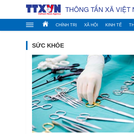
THÔNG TẤN XÃ VIỆT
CHÍNH TRỊ
XÃ HỘI
KINH TẾ
TH
SỨC KHỎE