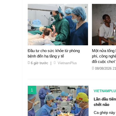
Đầu tư cho sức khỏe từ phòng
Một nửa tổng 
bệnh đến hạ tầng y tế
phí, công ngh
đổi cuộc chơi'
6 giờ trước
|
VietnamPlus
08/08/2026 2
1
VIETNAMPLU
Lần đầu tiê
chết não
Ca ghép này 