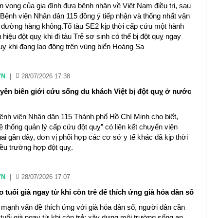
 vọng của gia đình đưa bệnh nhân về Việt Nam điều trị, sau
, Bệnh viện Nhân dân 115 đồng ý tiếp nhận và thống nhất vận
đường hàng không.Tổ tàu SE2 kịp thời cấp cứu một hành
hiệu đột quỵ khi đi tàu Trẻ sơ sinh có thể bị đột quỵ ngay
ỵ khi đang lao động trên vùng biển Hoàng Sa ​
VN
|
28/07/2026 17:38
yên biên giới cứu sống du khách Việt bị đột quỵ ở nước
ệnh viện Nhân dân 115 Thành phố Hồ Chí Minh cho biết,
ệ thống quản lý cấp cứu đột quỵ” có liên kết chuyển viện
ai gần đây, đơn vị phối hợp các cơ sở y tế khác đã kịp thời
ều trường hợp đột quỵ.
VN
|
28/07/2026 17:07
 tuổi già ngay từ khi còn trẻ để thích ứng già hóa dân số
mạnh vấn đề thích ứng với già hóa dân số, người dân cần
tuổi già ngay từ khi còn trẻ; xây dựng môi trường sống an