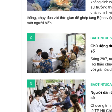
khẳng định n
sự trưởng th
chấn chỉnh v
thống, chạy đua với thời gian để ghép tạng Bệnh v
một người hiến
2
BAOTINTUC.
Chủ động du
số
Sáng 29/7, t
Hội thảo chu
với già hóa d
3
BAOTINTUC.
Người dân đ
sở
Chương trình
tế TP Hồ Chí