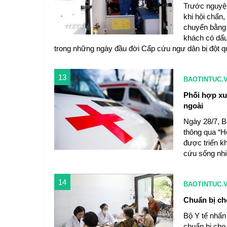
Trước nguyện
khi hội chẩn
chuyển bằng 
khách có dấu 
trong những ngày đầu đời Cấp cứu ngư dân bị đột qu
13
BAOTINTUC.
Phối hợp xu
ngoài
Ngày 28/7, B
thông qua “H
được triển kh
cứu sống nhi
14
BAOTINTUC.
Chuẩn bị cho
Bộ Y tế nhấn 
chuẩn bị cho 