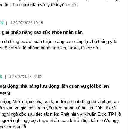
m tin cho người dân với y tế tuyến dưới.
VN
|
29/07/2026 10:15
 giải pháp nâng cao sức khỏe nhân dân
n đã từng bước hoàn thiện, nâng cao năng lực hệ thống y tế
y tế cơ sở để phòng bệnh từ sớm, từ xa, từ cơ sở.
S
|
28/07/2026 22:02
ạt động nhà hàng lưu động liên quan vụ giòi bò lan
 mạng
 động Ni Ya bị xử phạt và tạm dừng hoạt động do vi phạm an
ẩm sau vụ giòi bò lan truyền trên mạng xã hội tại Đắk Lắk.Vụ
nghi ngộ độc sau tiệc tất niên: Phát hiện vi khuẩn E.coliTP Hồ
 người nghi ngộ độc thực phẩm sau khi ăn tiệc tất niênVụ ngộ
ỉ cơ sở nấu cỗ