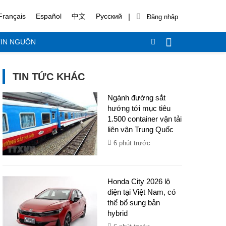
|
Français
Español
中文
Русский
IN NGUỒN
TIN TỨC KHÁC
Ngành đường sắt
hướng tới mục tiêu
1.500 container vận tải
liên vận Trung Quốc
6 phút trước
Honda City 2026 lộ
diện tại Việt Nam, có
thể bổ sung bản
hybrid