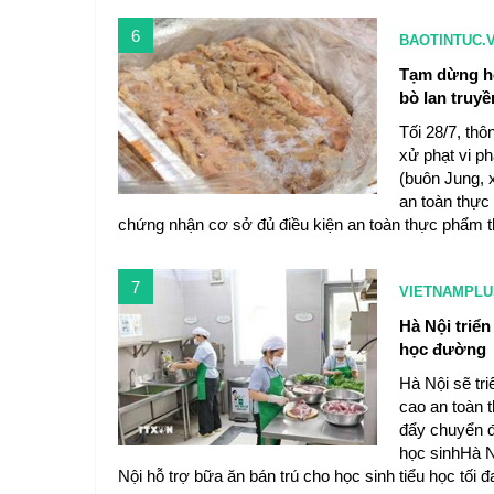
6
BAOTINTUC.
Tạm dừng ho
bò lan truyề
Tối 28/7, th
xử phạt vi p
(buôn Jung, 
an toàn thực
chứng nhận cơ sở đủ điều kiện an toàn thực phẩm t
7
VIETNAMPLU
Hà Nội triể
học đường
Hà Nội sẽ tr
cao an toàn 
đẩy chuyển đ
học sinhHà N
Nội hỗ trợ bữa ăn bán trú cho học sinh tiểu học tối