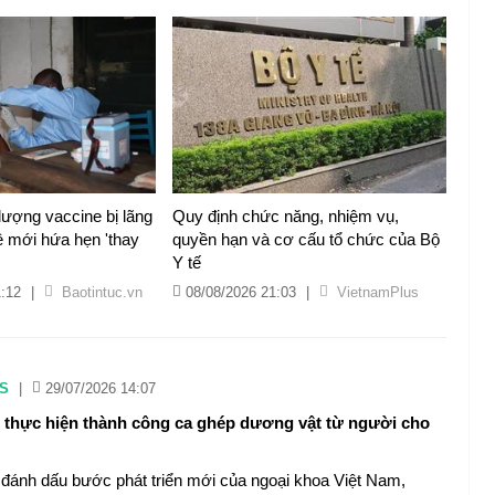
lượng vaccine bị lãng
Quy định chức năng, nhiệm vụ,
ệ mới hứa hẹn 'thay
quyền hạn và cơ cấu tổ chức của Bộ
Y tế
1:12
|
Baotintuc.vn
08/08/2026 21:03
|
VietnamPlus
S
|
29/07/2026 14:07
n thực hiện thành công ca ghép dương vật từ người cho
đánh dấu bước phát triển mới của ngoại khoa Việt Nam,