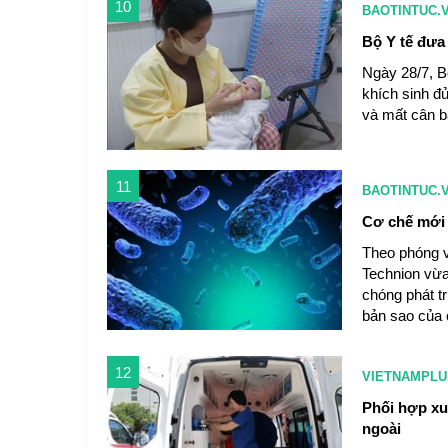
10
BAOTINTUC.
Bộ Y tế đưa
Ngày 28/7, B
khích sinh đủ
và mất cân bằ
11
BAOTINTUC.
Cơ chế mới 
Theo phóng v
Technion vừa
chóng phát t
bản sao của 
12
VIETNAMPLU
Phối hợp xu
ngoài