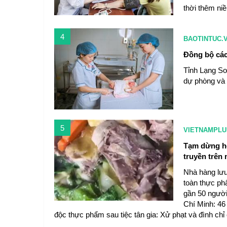
thời thêm niề
4
BAOTINTUC.
Đồng bộ các
Tỉnh Lạng Sơ
dự phòng và 
5
VIETNAMPLU
Tạm dừng ho
truyền trên
Nhà hàng lưu
toàn thực ph
gần 50 người 
Chí Minh: 46
độc thực phẩm sau tiệc tân gia: Xử phạt và đình ch