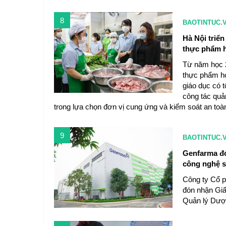
8
BAOTINTUC.
Hà Nội triể
thực phẩm h
Từ năm học 2
thực phẩm họ
giáo dục có 
công tác quả
trong lựa chọn đơn vị cung ứng và kiểm soát an to
9
BAOTINTUC.
Genfarma đó
công nghệ s
Công ty Cổ 
đón nhận Giấ
Quản lý Dược