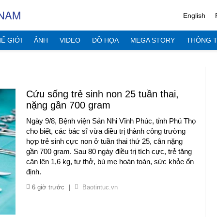
 NAM
English
Ế GIỚI
ẢNH
VIDEO
ĐỒ HỌA
MEGA STORY
THÔNG T
Cứu sống trẻ sinh non 25 tuần thai,
nặng gần 700 gram
Ngày 9/8, Bệnh viện Sản Nhi Vĩnh Phúc, tỉnh Phú Thọ
cho biết, các bác sĩ vừa điều trị thành công trường
hợp trẻ sinh cực non ở tuần thai thứ 25, cân nặng
gần 700 gram. Sau 80 ngày điều trị tích cực, trẻ tăng
cân lên 1,6 kg, tự thở, bú mẹ hoàn toàn, sức khỏe ổn
định.
6 giờ trước
|
Baotintuc.vn