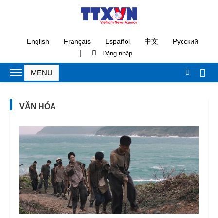
English
Français
Español
中文
Русский
|
VĂN HÓA