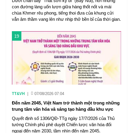
Dưới chân dãy "Thất sơn kỳ bí" (Bảy Núi), nơi những
con đường làng uốn lượn giữa hàng thốt nốt và mái
chùa Khmer rêu phong, tiếng thoi đưa của khung cửi
vẫn âm thầm vang lên như nhịp thở bền bỉ của thời gian.
19
TT&VH
|
07/08/2026 07:04
Đến năm 2045, Việt Nam trở thành một trong những
trung tâm văn hóa và sáng tạo hàng đầu khu vực
Quyết định số 1306/QĐ-TTg ngày 17/7/2026 của Thủ
tướng Chính phủ phê duyệt Chiến lược văn hóa đối
ngoại đến năm 2030, tầm nhìn đến năm 2045.