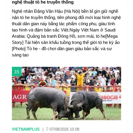
nghệ thuật tò he truyền thống
Nghệ nhân Đặng Văn Hậu (Hà Nội) bền bỉ gìn giữ nghề
nặn tò he truyền thống, tiên phong đổi mới loại hình nghệ
thuật dân gian này bằng tác phẩm công phu, giàu tính
tạo hình và đậm bản sắc Việt.Ngày Việt Nam ở Saudi
Arabia: Quảng bá tranh Đông Hồ, sơn mài, tò he[Mega
Story] Tái hiện sân khấu tuồng trong thế giới tò he kỳ ảo
[Photo] Tò he - đồ chơi dân gian giàu bản sắc và sự
sáng tạo
15
VIETNAMPLUS
|
07/08/2026 10:08