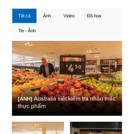
Tất cả
Ảnh
Video
Đồ họa
Tin - Ảnh
Australia siết kiểm tra nhãn mác
[ẢNH]
thực phẩm