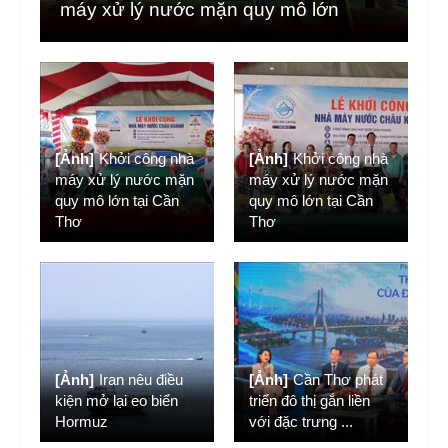
máy xử lý nước mặn quy mô lớn
[Ảnh]
Khởi công nhà
[Ảnh]
Khởi công nhà
máy xử lý nước mặn
máy xử lý nước mặn
quy mô lớn tại Cần
quy mô lớn tại Cần
Thơ
Thơ
[Ảnh]
Iran nêu điều
[Ảnh]
Cần Thơ phát
kiện mở lại eo biển
triển đô thị gắn liền
Hormuz
với đặc trưng
...