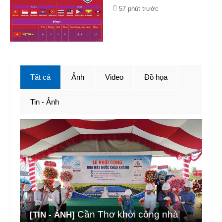
57 phút trước
Tất cả
Ảnh
Video
Đồ họa
Tin - Ảnh
Cần Thơ khởi công nhà
[TIN - ẢNH]