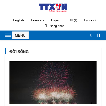
English
Français
Español
中文
Русский
|
ĐỜI SỐNG