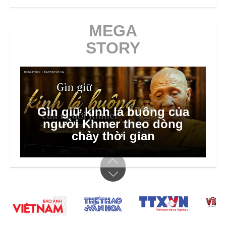
MEGA
STORY
Gìn giữ kinh lá buông của
người Khmer theo dòng
chảy thời gian