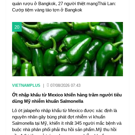
quán rượu ở Bangkok, 27 người thiệt mạngThái Lan:
Cướp tiệm vàng táo tợn ở Bangkok
20
VIETNAMPLUS
|
07/08/2026 07:43
Ớt nhập khẩu từ Mexico khiến hàng trăm người tiêu
dùng Mỹ nhiễm khuẩn Salmonella
Lô ớt jalapeño nhập khẩu từ Mexico được xác định là
nguyên nhân gây bùng phát đợt nhiễm vi khuẩn
Salmonella tại Mỹ, khiến ít nhất 345 người mắc bệnh và
buộc nhà phân phối phải thu hồi sản phẩm.Mỹ thu hồi