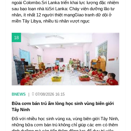
ngoài Colombo.Sri Lanka triển khai lực lượng đặc nhiệm
sau bạo loạn nhà tùSri Lanka: Cháy viện dưỡng lão tư
nhân, ít nhất 12 người thiệt mạngGiao tranh dữ dội ở
miền Tây Libya, nhiều tù nhân vượt ngục
18
BNEWS
|
07/08/2026 16:15
Bữa cơm bán trú ấm lòng học sinh vùng biên giới
Tây Ninh
Đối với nhiều học sinh vùng xa, vùng biên giới Tây Ninh,
những bữa cơm bán trú không chỉ giúp các em có thêm
dinh dưỡng mà còn tiếp thêm động lực để duy trì việc