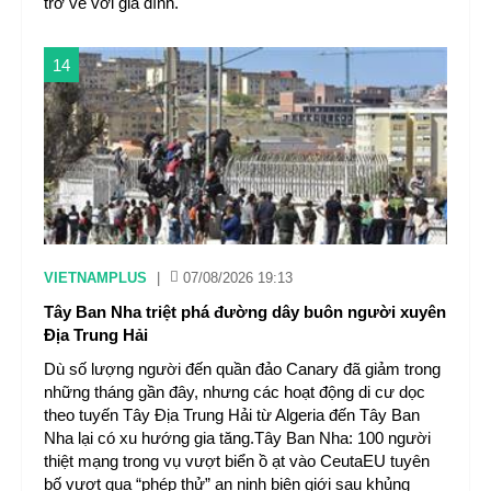
trở về với gia đình.
14
VIETNAMPLUS
|
07/08/2026 19:13
Tây Ban Nha triệt phá đường dây buôn người xuyên
Địa Trung Hải
Dù số lượng người đến quần đảo Canary đã giảm trong
những tháng gần đây, nhưng các hoạt động di cư dọc
theo tuyến Tây Địa Trung Hải từ Algeria đến Tây Ban
Nha lại có xu hướng gia tăng.Tây Ban Nha: 100 người
thiệt mạng trong vụ vượt biển ồ ạt vào CeutaEU tuyên
bố vượt qua “phép thử” an ninh biên giới sau khủng