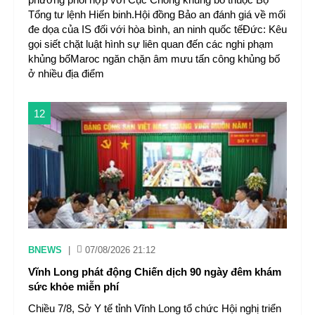
Tổng tư lệnh Hiến binh.Hội đồng Bảo an đánh giá về mối
đe dọa của IS đối với hòa bình, an ninh quốc tếĐức: Kêu
gọi siết chặt luật hình sự liên quan đến các nghi phạm
khủng bốMaroc ngăn chặn âm mưu tấn công khủng bố
ở nhiều địa điểm
12
BNEWS
|
07/08/2026 21:12
Vĩnh Long phát động Chiến dịch 90 ngày đêm khám
sức khỏe miễn phí
Chiều 7/8, Sở Y tế tỉnh Vĩnh Long tổ chức Hội nghị triển