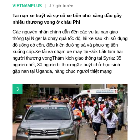
VIETNAMPLUS
|
7 giờ trước
Tai nạn xe buýt và sự cố xe bồn chở xăng dầu gây
nhiều thương vong ở châu Phi
Các nguyên nhân chính dẫn đến các vụ tai nạn giao
thông tại Niger là chạy quá tốc độ, lái xe sau khi sử dụng
đồ uống có cồn, điều kiện đường sá và phương tiện
xuống cấp.Xe tải va chạm xe máy tại Đắk Lắk làm hai
người thương vongThảm kịch giao thông tại Syria: 35
người chết, 30 người bị thươngXe buýt chở học sinh
gặp nạn tại Uganda, hàng chục người thiệt mạng
3