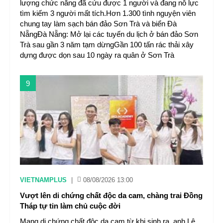
lượng chức năng đã cứu được 1 người và đang nỗ lực
tìm kiếm 3 người mất tích.Hơn 1.300 tình nguyện viên
chung tay làm sạch bán đảo Sơn Trà và biển Đà
NẵngĐà Nẵng: Mở lại các tuyến du lịch ở bán đảo Sơn
Trà sau gần 3 năm tạm dừngGần 100 tấn rác thải xây
dựng được dọn sau 10 ngày ra quân ở Sơn Trà
9
VIETNAMPLUS
|
08/08/2026 13:00
Vượt lên di chứng chất độc da cam, chàng trai Đồng
Tháp tự tin làm chủ cuộc đời
Mang di chứng chất độc da cam từ khi sinh ra, anh Lê