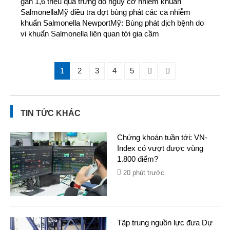
gần 1,6 triệu quả trứng do nguy cơ nhiễm khuẩn
SalmonellaMỹ điều tra đợt bùng phát các ca nhiễm
khuẩn Salmonella NewportMỹ: Bùng phát dịch bệnh do
vi khuẩn Salmonella liên quan tới gia cầm
1
2
3
4
5
TIN TỨC KHÁC
Chứng khoán tuần tới: VN-
Index có vượt được vùng
1.800 điểm?
20 phút trước
Tập trung nguồn lực đưa Dự