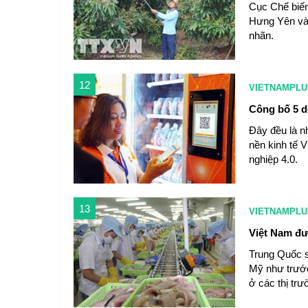
Cục Chế biến 
Hưng Yên và 
nhãn.
12
VIETNAMPLU
Công bố 5 d
Đây đều là n
nền kinh tế 
nghiệp 4.0.
13
VIETNAMPLU
Việt Nam đư
Trung Quốc s
Mỹ như trước 
ở các thị trư