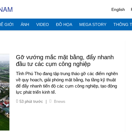
 NAM
English
Ế GIỚI
ẢNH
VIDEO
ĐỒ HỌA
MEGA STORY
THÔNG T
Gỡ vướng mắc mặt bằng, đẩy nhanh
đầu tư các cụm công nghiệp
Tỉnh Phú Thọ đang tập trung tháo gỡ các điểm nghẽn
về quy hoạch, giải phóng mặt bằng, hạ tầng kỹ thuật
để đẩy nhanh tiến độ các cụm công nghiệp, tạo động
lực phát triển kinh tế.
53 phút trước
|
Bnews