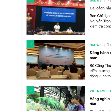
BNEWS
|
Cải cách hà
Ban Chỉ đạo 
Nguyễn Trọng
kiểm tra côn
5
BNEWS
|
Đồng hành c
toàn
Bộ Công Thươ
triển thương
động vì an t
6
VIETNAMPLU
Hàng nghìn 
dân