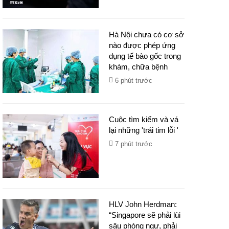
Hà Nội chưa có cơ sở
nào được phép ứng
dụng tế bào gốc trong
khám, chữa bệnh
6 phút trước
Cuộc tìm kiếm và vá
lại những 'trái tim lỗi '
7 phút trước
HLV John Herdman:
“Singapore sẽ phải lùi
sâu phòng ngự, phải