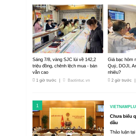
Sáng 7/8, vàng SJC lùi về 142,2
Giá bạc hôm 
triệu đồng, chênh lệch mua - bán
Quý, DOJI, An
vẫn cao
nhiêu?
1 giờ trước
|
Baotintuc.vn
2 giờ trước
|
1
VIETNAMPLU
Chưa biểu q
dầu
Thảo luận tạ