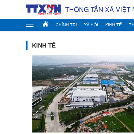
THÔNG TẤN XÃ VIỆT
CHÍNH TRỊ
XÃ HỘI
KINH TẾ
TH
KINH TẾ