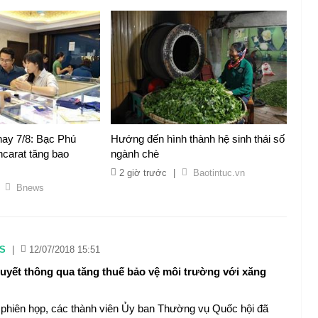
nay 7/8: Bạc Phú
Hướng đến hình thành hệ sinh thái số
carat tăng bao
ngành chè
2 giờ trước
|
Baotintuc.vn
Bnews
S
|
12/07/2018 15:51
uyết thông qua tăng thuế bảo vệ môi trường với xăng
i phiên họp, các thành viên Ủy ban Thường vụ Quốc hội đã