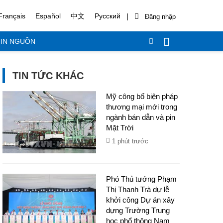
|
Français
Español
中文
Русский
IN NGUỒN
TIN TỨC KHÁC
Mỹ công bố biện pháp
thương mại mới trong
ngành bán dẫn và pin
Mặt Trời
1 phút trước
Phó Thủ tướng Phạm
Thị Thanh Trà dự lễ
khởi công Dự án xây
dựng Trường Trung
học phổ thông Nam