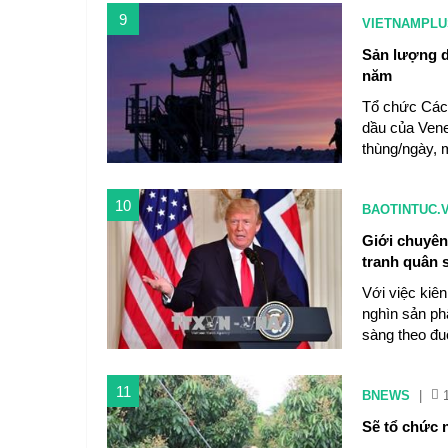
9
VIETNAMPLU
Sản lượng d
năm
Tổ chức Các
dầu của Vene
thùng/ngày, 
10
BAOTINTUC.
Giới chuyên
tranh quân 
Với việc kiê
nghìn sản ph
sàng theo đu
11
BNEWS
|
Sẽ tổ chức 