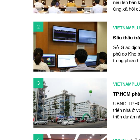
nêu lên băn k
ứng xã hội củ
2
VIETNAMPLU
Đấu thầu tr
Sở Giao dịch
phủ do Kho b
trong phiên 
3
VIETNAMPLU
TP.HCM phát
UBND TP.HCM
triển nhà ở v
triển dự án n
4