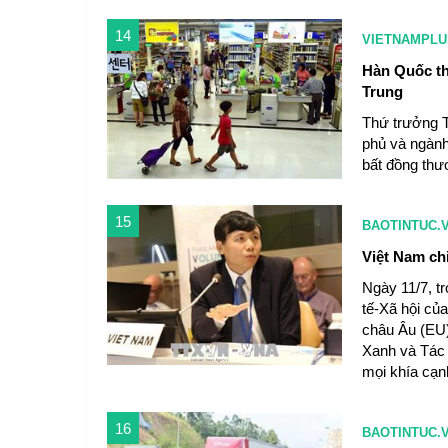
14
VIETNAMPLU
Hàn Quốc th
Trung
Thứ trưởng 
phủ và ngành
bất đồng thư
15
BAOTINTUC.
Việt Nam ch
Ngày 11/7, t
tế-Xã hội củ
châu Âu (EU)
Xanh và Tác 
mọi khía cạn
16
BAOTINTUC.