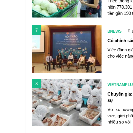
Theo thống k
hiện 778.301
tiền gần 190
7
BNEWS
|
Có chính sác
Việc đánh giá
cho việc nân
8
VIETNAMPLU
Chuyên gia:
sự
Với xu hướng
vực, giới phâ
nhiều so với