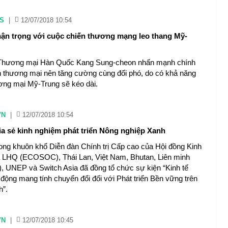
S
|
12/07/2018 10:54
ận trọng với cuộc chiến thương mạng leo thang Mỹ-
Thương mại Hàn Quốc Kang Sung-cheon nhấn mạnh chính
 thương mại nên tăng cường cùng đối phó, do có khả năng
ơng mại Mỹ-Trung sẽ kéo dài.
VN
|
12/07/2018 10:54
ia sẻ kinh nghiệm phát triển Nông nghiệp Xanh
rong khuôn khổ Diễn đàn Chính trị Cấp cao của Hội đồng Kinh
a LHQ (ECOSOC), Thái Lan, Việt Nam, Bhutan, Liên minh
, UNEP và Switch Asia đã đồng tổ chức sự kiện “Kinh tế
động mang tính chuyển đổi đối với Phát triển Bền vững trên
h”.
VN
|
12/07/2018 10:45