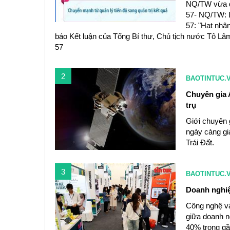
NQ/TW vừa đ
57- NQ/TW: L
57: "Hạt nhâ
báo Kết luận của Tổng Bí thư, Chủ tịch nước Tô Lâ
57
2
BAOTINTUC.
Chuyên gia 
trụ
Giới chuyên 
ngày càng gia
Trái Đất.
3
BAOTINTUC.
Doanh nghiệp
Công nghệ và 
giữa doanh 
40% trong gầ