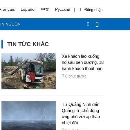
|
Français
Español
中文
Русский
IN NGUỒN
TIN TỨC KHÁC
Xe khách lao xuống
hố sâu bên đường, 18
hành khách thoát nạn
8 phút trước
Từ Quảng Ninh đến
Quảng Trị chủ động
ứng phó với áp thấp
nhiệt đới