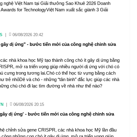
ng nghệ Việt Nam tại Giải thưởng Sao Khuê 2026 Doanh
 Awards for TechnologyViệt Nam xuất sắc giành 3 Giải
S
|
06/08/2026 20:42
gây dị ứng" - bước tiến mới của công nghệ chỉnh sửa
, các nhà khoa học Mỹ tạo thành công chó ít gây dị ứng bằng
ISPR, mở ra triển vọng giúp nhiều người dị ứng với chó có
thú cưng trong tương lai.Chó có thể học từ vựng bằng cách
hư trẻ nhỏDê và chó - những “tân binh” đắc lực giúp các nhà
ững chú chó đi lạc tìm đường về nhà như thế nào?
VN
|
06/08/2026 20:15
gây dị ứng' - bước tiến mới của công nghệ chỉnh sửa
hệ chỉnh sửa gene CRISPR, các nhà khoa học Mỹ lần đầu
h công những con chó ít gây dị ứng, mở ra triển vọng giúp