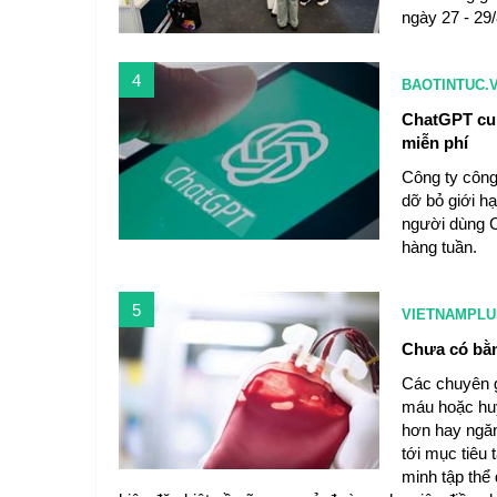
ngày 27 - 29
4
BAOTINTUC.
ChatGPT cun
miễn phí
Công ty công
dỡ bỏ giới hạ
người dùng C
hàng tuần.
5
VIETNAMPLU
Chưa có bằn
Các chuyên g
máu hoặc huyế
hơn hay ngăn
tới mục tiêu
minh tập thể