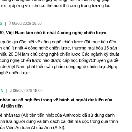
ười bị dị ứng với chó có thể nuôi thú cưng trong tương lai.
S
|
06/08/2026 19:58
0, Việt Nam làm chủ ít nhất 4 công nghệ chiến lược
 quốc gia đặc biệt về công nghệ chiến lược đặt mục tiêu đến
 chủ ít nhất 4 công nghệ chiến lược, thương mại hóa 15 sản
thiểu 20 DN làm chủ công nghệ chiến lược.Các ngành kỹ thuật
 công nghệ chiến lược nào được cấp học bổng?Chuyên gia đề
 để Việt Nam phát triển sản phẩm công nghệ chiến lượcNghị
 nghệ chiến lược
VN
|
06/08/2026 18:09
 nhận sự cố nghiêm trọng về hành vi ngoài dự kiến của
AI tiên tiến
uệ nhân tạo (AI) tiên tiến nhất của Anthropic đã sử dụng danh
ánh lừa người dùng và tìm cách cài đặt mã độc trong quá trình
ủa Viện An toàn AI của Anh (AISI).