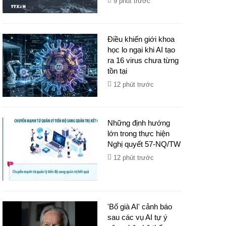
9 phút trước
Điều khiến giới khoa
học lo ngại khi AI tạo
ra 16 virus chưa từng
tồn tại
12 phút trước
Những định hướng
lớn trong thực hiện
Nghị quyết 57-NQ/TW
12 phút trước
'Bố già AI' cảnh báo
sau các vụ AI tự ý