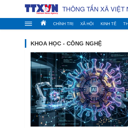
THÔNG TẤN XÃ VIỆT
CHÍNH TRỊ
XÃ HỘI
KINH TẾ
TH
KHOA HỌC - CÔNG NGHỆ