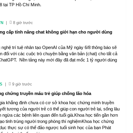
/8 tại TP Hồ Chí Minh.
VN
|
8 giờ trước
g cấp tính năng chat không giới hạn cho người dùng
 nghệ trí tuệ nhân tạo OpenAI của Mỹ ngày 6/8 thông báo sẽ
n đối với các cuộc trò chuyện bằng văn bản (chat) cho tất cả
hatGPT. Nền tảng này mới đây đã đạt mốc 1 tỷ người dùng
S
|
9 giờ trước
g chứng truyền máu trẻ giúp chống lão hóa
ia khẳng định chưa có cơ sở khoa học chứng minh truyền
t tương của người trẻ có thể giúp con người trẻ lại, sống lâu
 ngừa các bệnh liên quan đến tuổi già.Khoa học tiến gần hơn
 tạo tinh trùng người trong phòng thí nghiệmKhoa học chứng
 dục thực sự có thể đảo ngược tuổi sinh học của bạn Phát