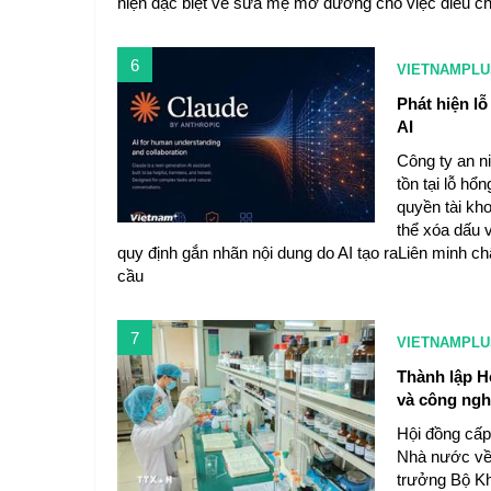
hiện đặc biệt về sữa mẹ mở đường cho việc điều ch
6
VIETNAMPLU
Phát hiện lỗ
AI
Công ty an n
tồn tại lỗ hổ
quyền tài kho
thể xóa dấu v
quy định gắn nhãn nội dung do AI tạo raLiên minh ch
cầu
7
VIETNAMPLU
Thành lập H
và công ng
Hội đồng cấp
Nhà nước về 
trưởng Bộ Kh