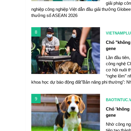
giải pháp cô
nghiệp công nghiệp Việt dẫn đầu giải thưởng Globee
thưởng số ASEAN 2026
8
VIETNAMPLU
Chó "không 
gene
Lần đầu tiên
công nghệ CR
cơ hội nuôi 
“nghe lỏm” n
khoa học dự báo động đất"Bản năng phi thường": Nh
9
BAOTINTUC.
Chó 'không 
gene
Nhờ công ng
tiên tạo thàn