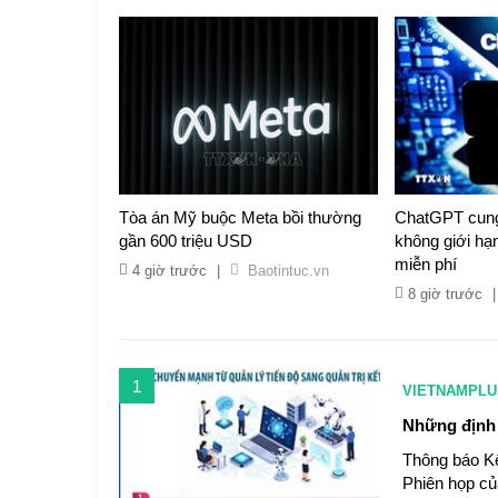
Tòa án Mỹ buộc Meta bồi thường
ChatGPT cung
gần 600 triệu USD
không giới hạ
miễn phí
4 giờ trước
|
Baotintuc.vn
8 giờ trước
|
1
VIETNAMPLU
Những định 
Thông báo Kế
Phiên họp củ