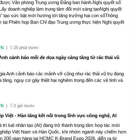
ược Văn phòng Trung ương Đảng ban hành.Nghị quyết số
ấy doanh nghiệp làm trung tâm đổi mới sáng tạoNghị quyết
n" tạo sức bật mới hướng tới tăng trưởng hai con sốThông
m tại Phiên họp Ban Chỉ đạo Trung ương thực hiện Nghị quyết
VN
|
25 phút trước
Anh cảnh báo mối đe dọa ngày càng tăng từ rác thải vũ
gia Anh cảnh báo các mảnh vỡ cũng như rác thải vũ trụ đang
 tăng, nguy cơ gây thiệt hại nghiêm trọng đến các vệ tinh và
VN
|
2 giờ trước
 Việt - Hàn tăng kết nối trong lĩnh vực công nghệ, AI
trí tuệ nhân tạo (AI) đang trở thành trọng tâm hợp tác mới
nghiệp Việt Nam và Hàn Quốc, khi nhóm ngành này chiếm hơn
n 200 gian hàng tại HCMC K-Brand Expo 2026, diễn ra từ