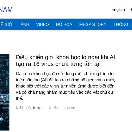
 NAM
English
Ế GIỚI
ẢNH
VIDEO
ĐỒ HỌA
MEGA STORY
THÔNG T
Điều khiến giới khoa học lo ngại khi AI
tạo ra 16 virus chưa từng tồn tại
Các nhà khoa học đã sử dụng một chương trình trí
tuệ nhân tạo (AI) để tạo ra những bộ gien virus mới,
khác biệt với các virus tự nhiên từng được biết đến
và có khả năng nhắm mục tiêu vào các vật chủ cụ
thể.
11 phút trước
|
Baotintuc.vn