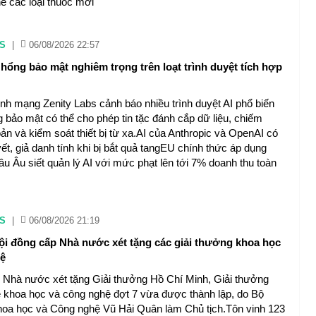
ế các loại thuốc mới
S
|
06/08/2026 22:57
 hổng bảo mật nghiêm trọng trên loạt trình duyệt tích hợp
inh mạng Zenity Labs cảnh báo nhiều trình duyệt AI phổ biến
ng bảo mật có thể cho phép tin tặc đánh cắp dữ liệu, chiếm
ản và kiểm soát thiết bị từ xa.AI của Anthropic và OpenAI có
ết, giả danh tính khi bị bắt quả tangEU chính thức áp dụng
âu Âu siết quản lý AI với mức phạt lên tới 7% doanh thu toàn
S
|
06/08/2026 21:19
ội đồng cấp Nhà nước xét tặng các giải thưởng khoa học
hệ
 Nhà nước xét tặng Giải thưởng Hồ Chí Minh, Giải thưởng
khoa học và công nghệ đợt 7 vừa được thành lập, do Bộ
oa học và Công nghệ Vũ Hải Quân làm Chủ tịch.Tôn vinh 123