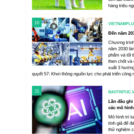
hàng triệu ng
10
VIETNAMPLU
Đến năm 203
Chương trình
năm 2030 làm
phẩm và tối 
then chốt và
xuất 3 hướng
quyết 57: Khơi thông nguồn lực cho phát triển công
11
BAOTINTUC.
Lần đầu ghi
các mô hình 
Mô hình trí t
tính giả để đ
thử nghiệm c