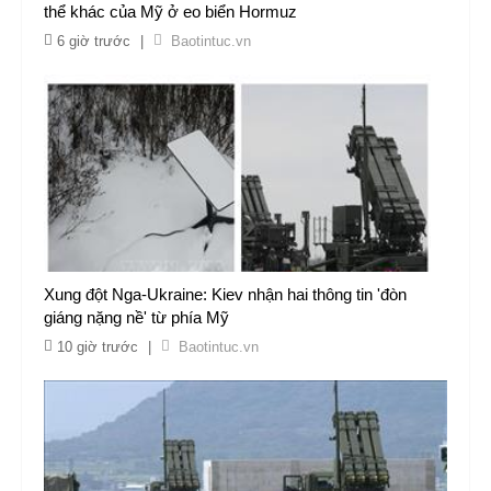
thể khác của Mỹ ở eo biển Hormuz
6 giờ trước
|
Baotintuc.vn
Xung đột Nga-Ukraine: Kiev nhận hai thông tin 'đòn
giáng nặng nề' từ phía Mỹ
10 giờ trước
|
Baotintuc.vn