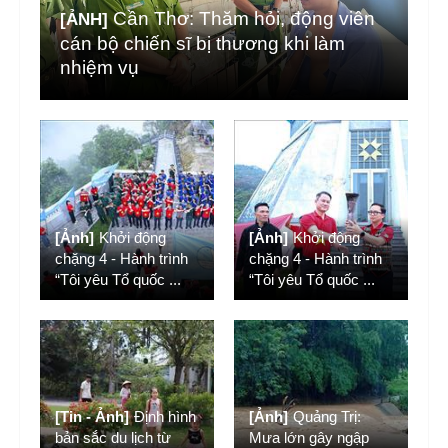
Cần Thơ: Thăm hỏi, động viên
[ẢNH]
cán bộ chiến sĩ bị thương khi làm
nhiệm vụ
[Ảnh]
Khởi động
[Ảnh]
Khởi động
chặng 4 - Hành trình
chặng 4 - Hành trình
“Tôi yêu Tổ quốc
...
“Tôi yêu Tổ quốc
...
[Tin - Ảnh]
Định hình
[Ảnh]
Quảng Trị:
bản sắc du lịch từ
Mưa lớn gây ngập