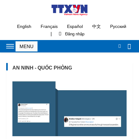
English
Français
Español
中文
Русский
|
AN NINH - QUỐC PHÒNG