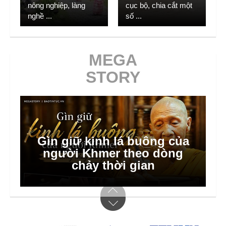
nông nghiệp, làng
cục bộ, chia cắt một
nghề
...
số
...
MEGA
STORY
Gìn giữ kinh lá buông của
người Khmer theo dòng
chảy thời gian