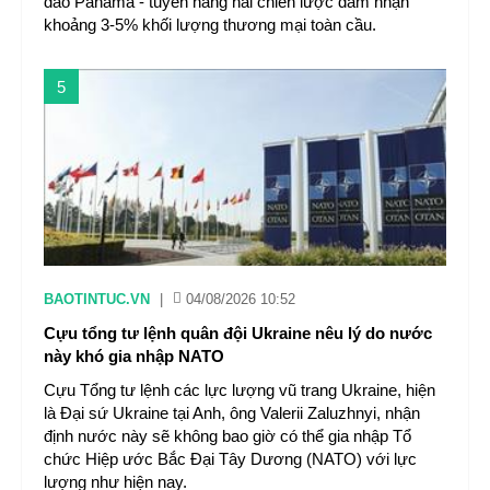
đào Panama - tuyến hàng hải chiến lược đảm nhận
khoảng 3-5% khối lượng thương mại toàn cầu.
5
BAOTINTUC.VN
|
04/08/2026 10:52
Cựu tổng tư lệnh quân đội Ukraine nêu lý do nước
này khó gia nhập NATO
Cựu Tổng tư lệnh các lực lượng vũ trang Ukraine, hiện
là Đại sứ Ukraine tại Anh, ông Valerii Zaluzhnyi, nhận
định nước này sẽ không bao giờ có thể gia nhập Tổ
chức Hiệp ước Bắc Đại Tây Dương (NATO) với lực
lượng như hiện nay.