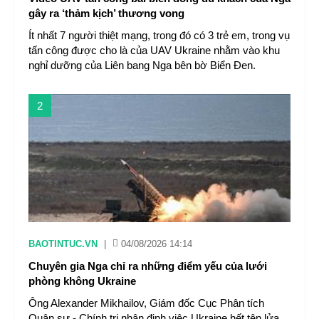
gây ra ‘thảm kịch’ thương vong
Ít nhất 7 người thiệt mạng, trong đó có 3 trẻ em, trong vụ
tấn công được cho là của UAV Ukraine nhằm vào khu
nghỉ dưỡng của Liên bang Nga bên bờ Biển Đen.
2
BAOTINTUC.VN
|
04/08/2026 14:14
Chuyên gia Nga chỉ ra những điểm yếu của lưới
phòng không Ukraine
Ông Alexander Mikhailov, Giám đốc Cục Phân tích
Quân sự - Chính trị nhận định việc Ukraine hết tên lửa