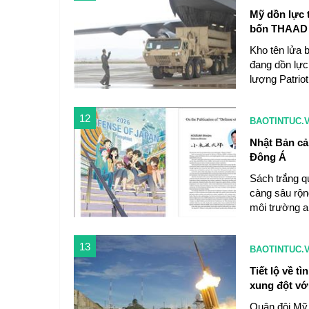
Mỹ dồn lực t
bốn THAAD
Kho tên lửa 
đang dồn lực
lượng Patrio
12
BAOTINTUC.
Nhật Bản cả
Đông Á
Sách trắng q
càng sâu rộn
môi trường a
13
BAOTINTUC.
Tiết lộ về t
xung đột với
Quân đội Mỹ 