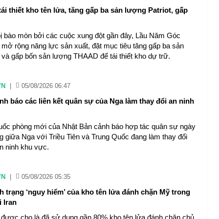
ái thiết kho tên lửa, tăng gấp ba sản lượng Patriot, gấp
bị bào mòn bởi các cuộc xung đột gần đây, Lầu Năm Góc
 mở rộng năng lực sản xuất, đặt mục tiêu tăng gấp ba sản
t và gấp bốn sản lượng THAAD để tái thiết kho dự trữ.
VN
|
05/08/2026 06:47
nh báo các liên kết quân sự của Nga làm thay đổi an ninh
uốc phòng mới của Nhật Bản cảnh báo hợp tác quân sự ngày
g giữa Nga với Triều Tiên và Trung Quốc đang làm thay đổi
n ninh khu vực.
VN
|
05/08/2026 05:35
ình trạng ‘nguy hiểm’ của kho tên lửa đánh chặn Mỹ trong
 Iran
được cho là đã sử dụng gần 80% kho tên lửa đánh chặn chủ