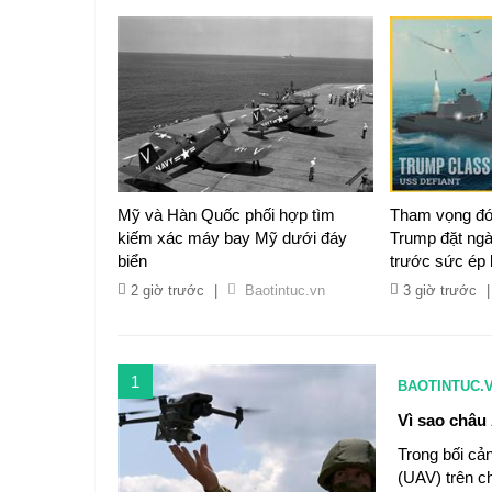
Mỹ và Hàn Quốc phối hợp tìm
Tham vọng đón
kiếm xác máy bay Mỹ dưới đáy
Trump đặt ng
biển
trước sức ép 
2 giờ trước
|
Baotintuc.vn
3 giờ trước
|
1
BAOTINTUC.
Vì sao châu
Trong bối cản
(UAV) trên c