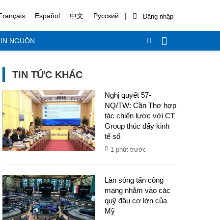
|
Français
Español
中文
Русский
IN NGUỒN
TIN TỨC KHÁC
Nghị quyết 57-
NQ/TW: Cần Thơ hợp
tác chiến lược với CT
Group thúc đẩy kinh
tế số
1 phút trước
Làn sóng tấn công
mạng nhằm vào các
quỹ đầu cơ lớn của
Mỹ