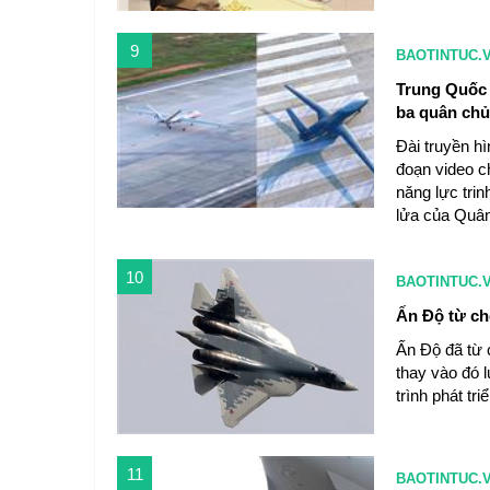
9
BAOTINTUC.
Trung Quốc r
ba quân chủ
Đài truyền h
đoạn video ch
năng lực tri
lửa của Quân
10
BAOTINTUC.
Ấn Độ từ ch
Ấn Độ đã từ 
thay vào đó 
trình phát tr
11
BAOTINTUC.