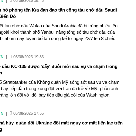
VN
|
05/08/2026 19:48
n bố phóng tên lửa đạn đạo tấn công tàu chở dầu Saudi
 Biển Đỏ
ết tàu chở dầu Wafaa của Saudi Arabia đã bị trúng nhiều tên
ngoài khơi thành phố Yanbu, nâng tổng số tàu chở dầu của
 bị nhóm này tuyên bố tấn công kể từ ngày 22/7 lên 8 chiếc.
VN
|
05/08/2026 19:36
p dầu KC-135 được 'cấy' đuôi mới sau vụ va chạm trong
n
 Stratotanker của Không quân Mỹ sống sót sau vụ va chạm
bay tiếp dầu trong xung đột với Iran đã trở về Mỹ, phản ánh
àng lớn đối với đội bay tiếp dầu già cỗi của Washington.
VN
|
05/08/2026 17:55
phá hủy, quân đội Ukraine đối mặt nguy cơ mất liên lạc trên
g