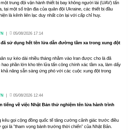
một trung đội vận hành thiết bị bay không người lái (UAV) tấn
 tại một số trận địa của quân đội Ukraine, các thiết bị đầu
 hiện là kênh liên lạc duy nhất còn lại với cấp chỉ huy.
VN
|
05/08/2026 17:14
đã sử dụng hết tên lửa dẫn đường tầm xa trong xung đột
uân sự kéo dài nhiều tháng nhằm vào Iran được cho là đã
u hao phần lớn kho tên lửa tấn công chính xác tầm xa, làm dấy
về khả năng sẵn sàng ứng phó với các cuộc xung đột trong
VN
|
05/08/2026 12:44
ên tiếng về việc Nhật Bản thử nghiệm tên lửa hành trình
kêu gọi cộng đồng quốc tế tăng cường cảnh giác trước điều
gọi là "tham vọng bành trướng thời chiến" của Nhật Bản.