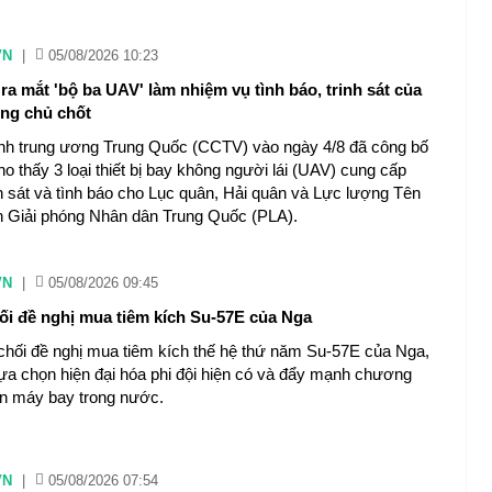
VN
|
05/08/2026 10:23
a mắt 'bộ ba UAV' làm nhiệm vụ tình báo, trinh sát của
ng chủ chốt
ình trung ương Trung Quốc (CCTV) vào ngày 4/8 đã công bố
o thấy 3 loại thiết bị bay không người lái (UAV) cung cấp
nh sát và tình báo cho Lục quân, Hải quân và Lực lượng Tên
 Giải phóng Nhân dân Trung Quốc (PLA).
VN
|
05/08/2026 09:45
ối đề nghị mua tiêm kích Su-57E của Nga
chối đề nghị mua tiêm kích thế hệ thứ năm Su-57E của Nga,
lựa chọn hiện đại hóa phi đội hiện có và đẩy mạnh chương
iển máy bay trong nước.
VN
|
05/08/2026 07:54