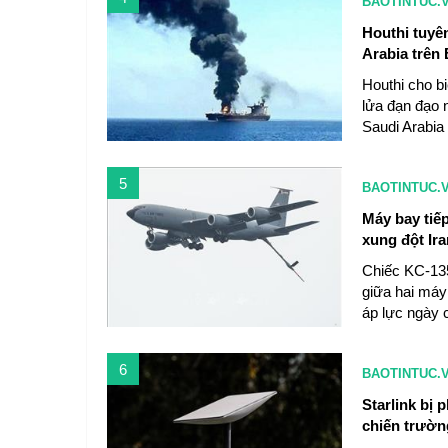
BAOTINTUC.
Houthi tuyê
Arabia trên
Houthi cho bi
lửa đạn đạo 
Saudi Arabia
5
BAOTINTUC.
Máy bay tiế
xung đột Ira
Chiếc KC-135
giữa hai máy 
áp lực ngày c
6
BAOTINTUC.
Starlink bị 
chiến trườn