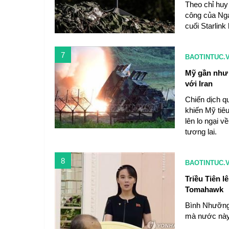
Theo chỉ huy 
công của Nga,
cuối Starlink
7
BAOTINTUC.
Mỹ gần như 
với Iran
Chiến dịch q
khiến Mỹ tiê
lên lo ngại 
tương lai.
8
BAOTINTUC.
Triều Tiên l
Tomahawk
Bình Nhưỡng 
mà nước này 