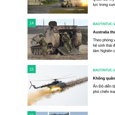
lực trong xun
14
BAOTINTUC.
Australia t
Theo phóng v
hệ sinh thái
tâm Nghiên c
15
BAOTINTUC.
Không quân 
Ấn Độ diễn tậ
phó chiến tra