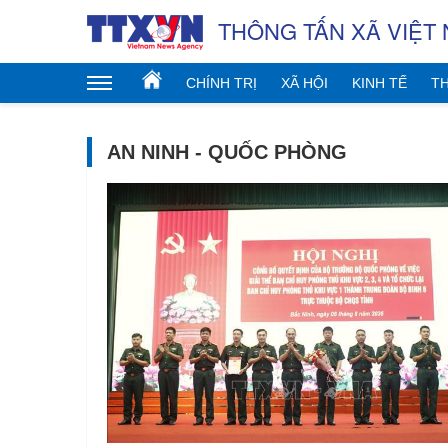
THÔNG TẤN XÃ VIỆT
CHÍNH TRỊ
XÃ HỘI
KINH TẾ
TH
AN NINH - QUỐC PHÒNG