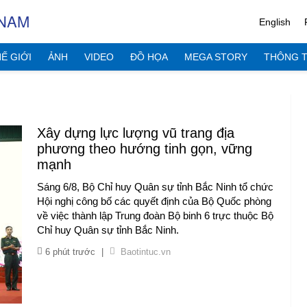
 NAM
English
Ế GIỚI
ẢNH
VIDEO
ĐỒ HỌA
MEGA STORY
THÔNG T
Xây dựng lực lượng vũ trang địa
phương theo hướng tinh gọn, vững
mạnh
Sáng 6/8, Bộ Chỉ huy Quân sự tỉnh Bắc Ninh tổ chức
Hội nghị công bố các quyết định của Bộ Quốc phòng
về việc thành lập Trung đoàn Bộ binh 6 trực thuộc Bộ
Chỉ huy Quân sự tỉnh Bắc Ninh.
6 phút trước
|
Baotintuc.vn