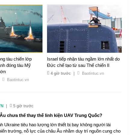
g tàu chiến lớp
Israel tiếp nhận tàu ngầm lớn nhất do
ành đóng tàu Mỹ
Đức chế tạo từ sau Thế chiến II
lớn
4 giờ trước
|
Baotintuc.vn
Baotintuc.vn
VN
|
5 giờ trước
 Âu chưa thể thay thế linh kiện UAV Trung Quốc?
h Ukraine tiêu hao lượng lớn thiết bị bay không người lái
hiến trường, nỗ lực của châu Âu nhằm duy trì nguồn cung cho