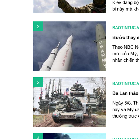
Kiev đang bộc
bị này mà kh
2
BAOTINTUC.
Bước thay đ
Theo NBC Ne
mới của Mỹ, 
nhân chiến t
3
BAOTINTUC.
Ba Lan thảo
Ngày 5/8, Th
này và Mỹ đa
thường trực 
4