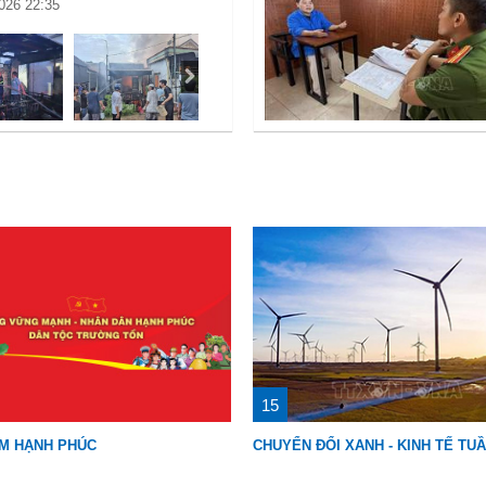
026 22:35
15
AM HẠNH PHÚC
CHUYỂN ĐỔI XANH - KINH TẾ TU