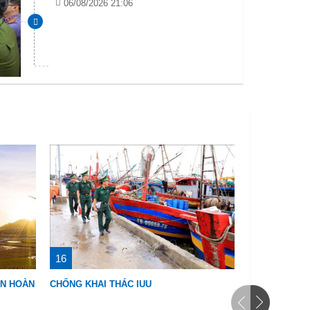
06/08/2026 21:06
16
18
ẦN HOÀN
CHỐNG KHAI THÁC IUU
VÌ MỘT VIỆT