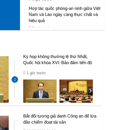
Hợp tác quốc phòng-an ninh giữa Việt
Nam và Lào ngày càng thực chất và
hiệu quả
9 giờ trước
Quan hệ quốc phòng Việt Nam-
Malaysia: Gắn kết chính trị, hợp tác
thực tiễn
Kỳ họp không thường lệ thứ Nhất,
9 giờ trước
Quốc hội khóa XVI: Bảo đảm tiến độ
hoàn thành các công trình phục vụ
1 giờ trước
APEC 2027
Bắt đối tượng giả danh Công an để lừa
đảo chiếm đoạt tài sản