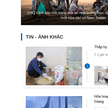
LHQ cảnh báo tình trạng mất an ninh lương thực n
một nửa dân số Nam Sudan
TIN - ẢNH KHÁC
Thắp hy
1 giờ t
Hỏa hoạn
Giang