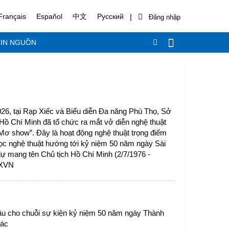
|
Français
Español
中文
Русский
IN NGUỒN
2026, tại Rạp Xiếc và Biểu diễn Đa năng Phú Thọ, Sở
Hồ Chí Minh đã tổ chức ra mắt vở diễn nghệ thuật
 “Mơ show”. Đây là hoạt động nghệ thuật trọng điểm
ọc nghệ thuật hướng tới kỷ niệm 50 năm ngày Sài
dự mang tên Chủ tịch Hồ Chí Minh (2/7/1976 -
TXVN
w” kể về hành trình trưởng thành
ầu cho chuỗi sự kiện kỷ niệm 50 năm ngày Thành
ầu tiên về ánh sáng, màu sắc, sự
“Mơ show” là một chương tr
Bác
 các cung bậc cảm xúc của mình.
sự sáng tạo khoa học khi đư