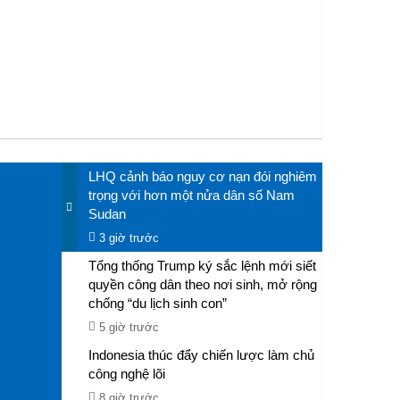
n - TTXVN
nhau. Ả
LHQ cảnh báo nguy cơ nạn đói nghiêm
trọng với hơn một nửa dân số Nam
Sudan
3 giờ trước
Tổng thống Trump ký sắc lệnh mới siết
quyền công dân theo nơi sinh, mở rộng
chống “du lịch sinh con”
5 giờ trước
Indonesia thúc đẩy chiến lược làm chủ
công nghệ lõi
8 giờ trước