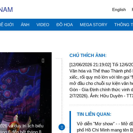
 NAM
English
Ế GIỚI
ẢNH
VIDEO
ĐỒ HỌA
MEGA STORY
THÔNG T
CHÚ THÍCH ẢNH
:
[12/06/2026 21:19:02] Tối 12/6/
Văn hóa và Thể thao Thành phố 
xiếc, rối quy mô lớn với tên gọi
mở đầu cho chuỗi sự kiện văn h
Gòn - Gia Định chính thức vinh 
2/7/2026). Ảnh: Hữu Duyên - T
TIN LIÊN QUAN
:
Với thời lượng hơn 60 phút, “Mơ sho
Vở diễn "Mơ show" - - Mở đ
6 và duy trì lịch biểu
của một đứa trẻ từ những cảm nhận đ
phố Hồ Chí Minh mang tên 
háng 6 đến hết tháng 8
sống cho đến khi khám phá, gọi tên