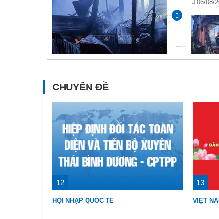
06/08/2
CHUYÊN ĐỀ
12
13
HỘI NHẬP QUỐC TẾ
VIỆT N