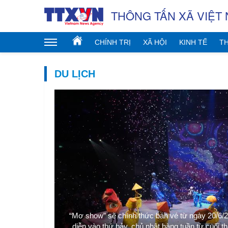
THÔNG TẤN XÃ VIỆT
CHÍNH TRỊ
XÃ HỘI
KINH TẾ
TH
DU LỊCH
 giải trí mà
 xây dựng nền
“Mơ show” sẽ chính thức bán vé từ ngày 20/6/202
h: Hữu Duyên
diễn vào thứ bảy, chủ nhật hàng tuần từ cuối t