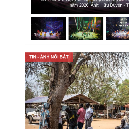
năm 2026. Ảnh: Hữu Duyên -
TIN - ẢNH NỔI BẬT