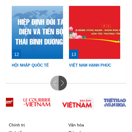
12
13
1
CH
HỘI NHẬP QUỐC TẾ
VIỆT NAM HẠNH PHÚC
TẾ
Chính trị
Văn hóa