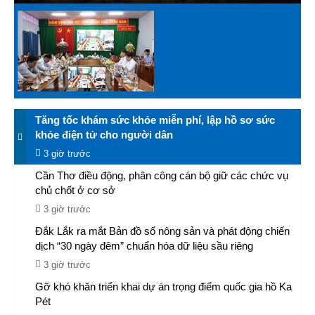
Tăng tốc khám sức khỏe miễn phí, lập hồ sơ sức
khỏe điện tử cho người dân
3 giờ trước
Cần Thơ điều động, phân công cán bộ giữ các chức vụ
chủ chốt ở cơ sở
3 giờ trước
Đắk Lắk ra mắt Bản đồ số nông sản và phát động chiến
dịch “30 ngày đêm” chuẩn hóa dữ liệu sầu riêng
3 giờ trước
Gỡ khó khăn triển khai dự án trọng điểm quốc gia hồ Ka
Pét