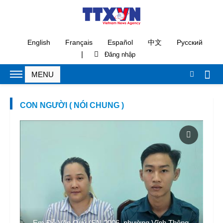
English
Français
Español
中文
Русский
|
CON NGƯỜI ( NÓI CHUNG )
m
Em Đỗ Văn Quý (SN 2006, phường Vĩnh Thông,