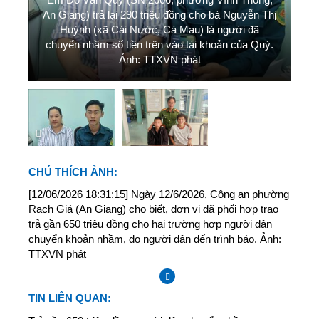
iá,
An Giang) trả lại 290 triệu đồng cho bà Nguyễn Thị
Hu
m
Huỳnh (xã Cái Nước, Cà Mau) là người đã
 đã
chuyển nhầm số tiền trên vào tài khoản của Quý.
Đứ
Ảnh: TTXVN phát
CHÚ THÍCH ẢNH
:
[12/06/2026 18:31:15] Ngày 12/6/2026, Công an phường
Rạch Giá (An Giang) cho biết, đơn vị đã phối hợp trao
trả gần 650 triệu đồng cho hai trường hợp người dân
chuyển khoản nhầm, do người dân đến trình báo. Ảnh:
TTXVN phát
TIN LIÊN QUAN
: