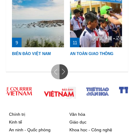
9
11
1
BIỂN ĐẢO VIỆT NAM
AN TOÀN GIAO THÔNG
HỘ
Chính trị
Văn hóa
Kinh tế
Giáo dục
An ninh - Quốc phòng
Khoa học - Công nghệ