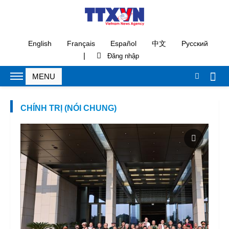
English
Français
Español
中文
Русский
|
CHÍNH TRỊ (NÓI CHUNG)