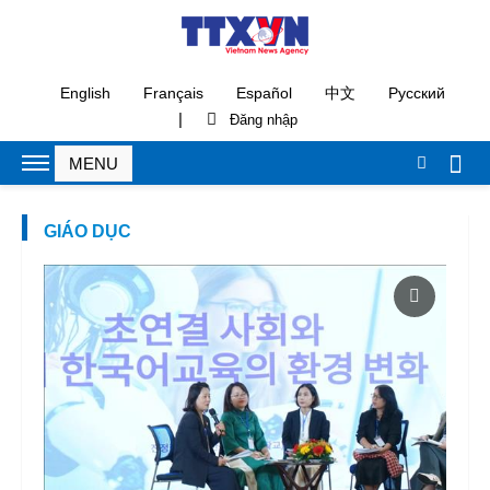
English
Français
Español
中文
Русский
|
GIÁO DỤC