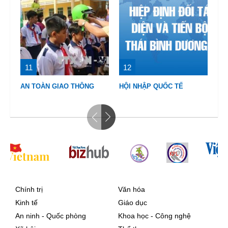
11
12
1
AN TOÀN GIAO THÔNG
HỘI NHẬP QUỐC TẾ
VI
Chính trị
Văn hóa
Kinh tế
Giáo dục
An ninh - Quốc phòng
Khoa học - Công nghệ