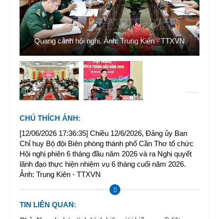
nh
Đ
át
ủ
Quang cảnh hội nghị. Ảnh: Trung Kiên - TTXVN
CHÚ THÍCH ẢNH
:
[12/06/2026 17:36:35] Chiều 12/6/2026, Đảng ủy Ban
Chỉ huy Bộ đội Biên phòng thành phố Cần Thơ tổ chức
Hội nghị phiên 6 tháng đầu năm 2026 và ra Nghị quyết
lãnh đạo thực hiện nhiệm vụ 6 tháng cuối năm 2026.
Ảnh: Trung Kiên - TTXVN
TIN LIÊN QUAN
: