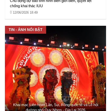
Chủ động dự báo tình hình biên giới biển, quyết liệt
chống khai thác IUU
12/06/2026 18:49
TIN - ẢNH NỔI BẬT
Khai mạc Liên hoan Lân, Sư, Rồng quốc tế và Lễ hội
đường phố Quy Nhơn - Gia Lai 2026