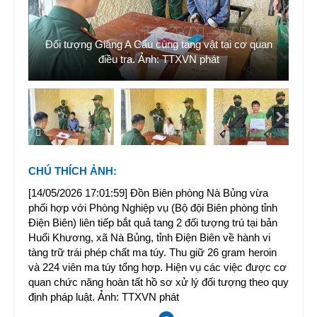
tại
Đối tượng Giàng A Cấu cùng tang vật tại cơ quan
Đ
điều tra. Ảnh: TTXVN phát
CHÚ THÍCH ẢNH
:
[14/05/2026 17:01:59] Đồn Biên phòng Nà Bủng vừa
phối hợp với Phòng Nghiệp vụ (Bộ đội Biên phòng tỉnh
Điện Biên) liên tiếp bắt quả tang 2 đối tượng trú tại bản
Huổi Khương, xã Nà Bủng, tỉnh Điện Biên về hành vi
tàng trữ trái phép chất ma túy. Thu giữ 26 gram heroin
và 224 viên ma túy tổng hợp. Hiện vụ các việc được cơ
quan chức năng hoàn tất hồ sơ xử lý đối tượng theo quy
định pháp luật. Ảnh: TTXVN phát