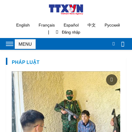
English
Français
Español
中文
Русский
|
PHÁP LUẬT