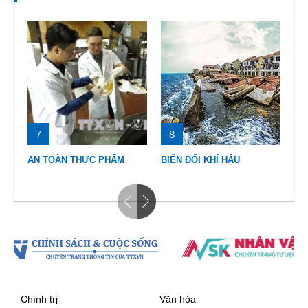
7
8
9
AN TOÀN THỰC PHẨM
BIẾN ĐỔI KHÍ HẬU
BI
Chính trị
Văn hóa