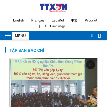
English
Français
Español
中文
Русский
|
TẬP SAN BÁO CHÍ