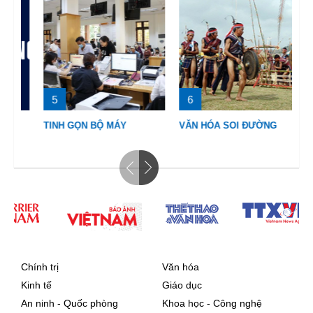
5
6
7
TINH GỌN BỘ MÁY
VĂN HÓA SOI ĐƯỜNG
AN
Chính trị
Văn hóa
Kinh tế
Giáo dục
An ninh - Quốc phòng
Khoa học - Công nghệ