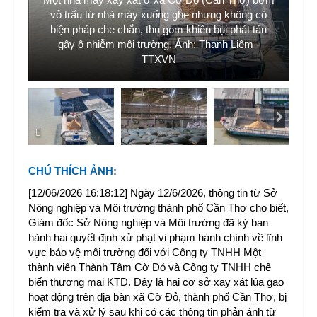
ốt
vỏ trấu từ nhà máy xuống ghe nhưng không có
ôi
biện pháp che chắn, thu gom khiến bụi phát tán
B
n.
gây ô nhiễm môi trường. Ảnh: Thanh Liêm -
TTXVN
CHÚ THÍCH ẢNH
:
[12/06/2026 16:18:12] Ngày 12/6/2026, thông tin từ Sở
Nông nghiệp và Môi trường thành phố Cần Thơ cho biết,
Giám đốc Sở Nông nghiệp và Môi trường đã ký ban
hành hai quyết định xử phạt vi phạm hành chính về lĩnh
vực bảo vệ môi trường đối với Công ty TNHH Một
thành viên Thành Tâm Cờ Đỏ và Công ty TNHH chế
biến thương mại KTD. Đây là hai cơ sở xay xát lúa gạo
hoạt động trên địa bàn xã Cờ Đỏ, thành phố Cần Thơ, bị
kiểm tra và xử lý sau khi có các thông tin phản ánh từ