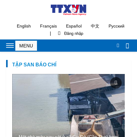
English
Français
Español
中文
Русский
|
TẬP SAN BÁO CHÍ
Một nhà máy xay xát ở xã Cờ Đỏ (Cần Thơ) bơm