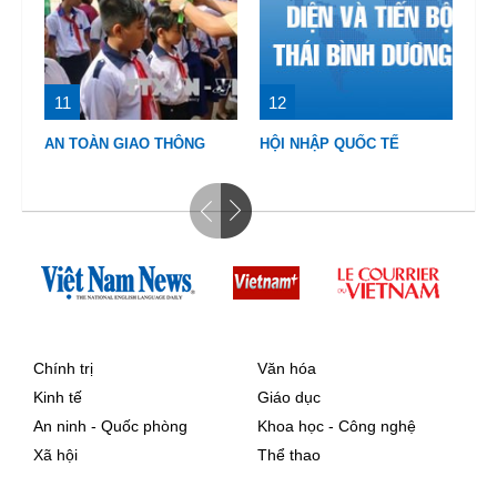
11
12
1
AN TOÀN GIAO THÔNG
HỘI NHẬP QUỐC TẾ
VI
Chính trị
Văn hóa
Kinh tế
Giáo dục
An ninh - Quốc phòng
Khoa học - Công nghệ
Xã hội
Thể thao