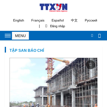
English
Français
Español
中文
Русский
|
TẬP SAN BÁO CHÍ