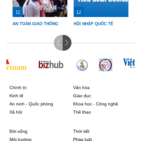
11
12
1
AN TOÀN GIAO THÔNG
HỘI NHẬP QUỐC TẾ
VI
Chính trị
Văn hóa
Kinh tế
Giáo dục
An ninh - Quốc phòng
Khoa học - Công nghệ
Xã hội
Thể thao
Đời sống
Thời tiết
Môi trường
Pháp luật