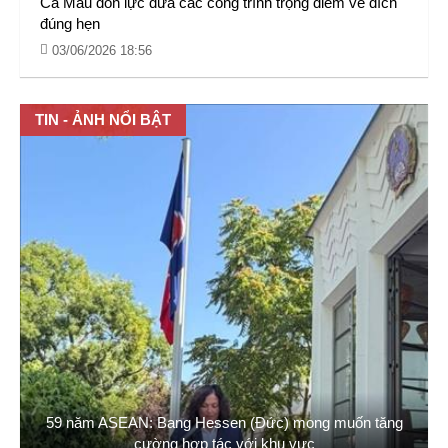
Cà Mau dồn lực đưa các công trình trọng điểm về đích
đúng hẹn
03/06/2026 18:56
TIN - ẢNH NỔI BẬT
59 năm ASEAN: Bang Hessen (Đức) mong muốn tăng
cường hợp tác với khu vực