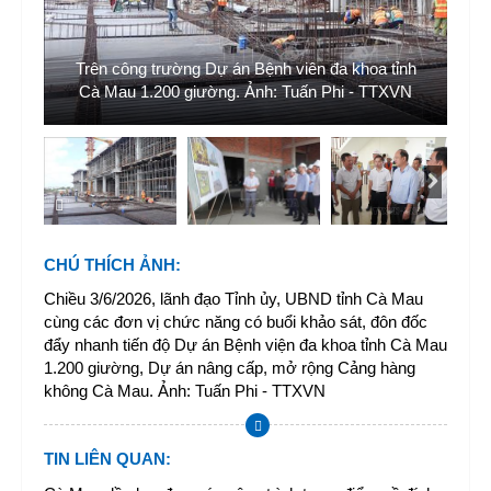
Lã
g
Trên công trường Dự án Bệnh viên đa khoa tỉnh
án
N
Cà Mau 1.200 giường. Ảnh: Tuấn Phi - TTXVN
CHÚ THÍCH ẢNH
:
Chiều 3/6/2026, lãnh đạo Tỉnh ủy, UBND tỉnh Cà Mau
cùng các đơn vị chức năng có buổi khảo sát, đôn đốc
đẩy nhanh tiến độ Dự án Bệnh viện đa khoa tỉnh Cà Mau
1.200 giường, Dự án nâng cấp, mở rộng Cảng hàng
không Cà Mau. Ảnh: Tuấn Phi - TTXVN
TIN LIÊN QUAN
: