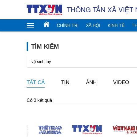
THÔNG TẤN XÃ VIỆT
CHÍNH TRỊ
XÃ HỘI
KINH TẾ
TH
TÌM KIẾM
TẤT CẢ
TIN
ẢNH
VIDEO
Có 0 kết quả