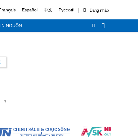
|
Français
Español
中文
Русский
IN NGUỒN