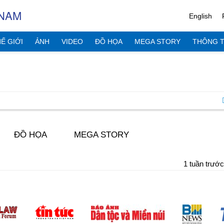
 NAM
English
Ế GIỚI
ẢNH
VIDEO
ĐỒ HỌA
MEGA STORY
THÔNG T
ĐỒ HỌA
MEGA STORY
1 tuần trước