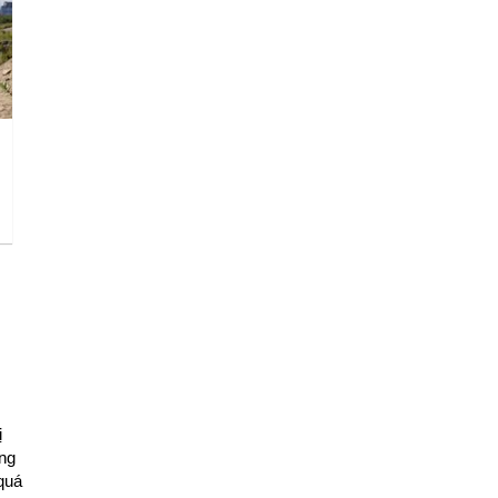
ị
ng
quá