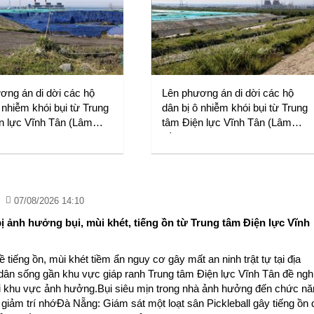
ơng án di dời các hộ
Lên phương án di dời các hộ
 nhiễm khói bụi từ Trung
dân bị ô nhiễm khói bụi từ Trung
n lực Vĩnh Tân (Lâm
tâm Điện lực Vĩnh Tân (Lâm
Đồng)
07/08/2026 14:10
bị ảnh hưởng bụi, mùi khét, tiếng ồn từ Trung tâm Điện lực Vĩnh
 tiếng ồn, mùi khét tiềm ẩn nguy cơ gây mất an ninh trật tự tại địa
ân sống gần khu vực giáp ranh Trung tâm Điện lực Vĩnh Tân đề ngh
i khu vực ảnh hưởng.Bụi siêu mịn trong nhà ảnh hưởng đến chức nă
 giảm trí nhớĐà Nẵng: Giám sát một loạt sân Pickleball gây tiếng ồn 