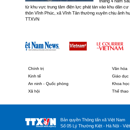
tháng 4 năm sau)
từ khu vực trung tâm điện lực phát tán vào khu dân cư 
thôn Vĩnh Phúc, xã Vĩnh Tân thường xuyên chịu ảnh hư
TTXVN
Chính trị
Văn hóa
Kinh tế
Giáo dục
An ninh - Quốc phòng
Khoa học
Xã hội
Thể thao
Bản quyền Thông tấn xã Việt Nam
Số 05 Lý Thường Kiệt - Hà Nội - Vi