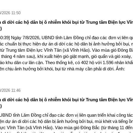
8/2026 11:50
di dời các hộ dân bị ô nhiễm khói bụi từ Trung tâm Điện lực Vĩ
)
50:39] Ngày 7/8/2026, UBND tỉnh Lâm Đồng chỉ đạo các đơn vị liên q
tác chuẩn bị thực hiện dự án di dời các hộ dân bị ảnh hưởng bởi bụi, 
n từ Trung tâm Điện lực Vĩnh Tân (xã Vĩnh Hảo). Vào mùa gió Đông B
 tháng 4 năm sau), khi xuất hiện gió giật mạnh, gió quẩn và gió xoáy, 
ào khu dân cư lân cận. Theo thống kê, có 402 hộ với 1.596 nhân khẩ
n chịu ảnh hưởng bởi khói, bụi từ nhà máy cần phải di dời. Ảnh:
8/2026 11:46
di dời các hộ dân bị ô nhiễm khói bụi từ Trung tâm Điện lực Vĩ
)
UBND tỉnh Lâm Đồng chỉ đạo các đơn vị liên quan triển khai công tác
ện dự án di dời các hộ dân bị ảnh hưởng bởi bụi, mùi khét và tiếng ồ
lực Vĩnh Tân (xã Vĩnh Hảo). Vào mùa gió Đông Bắc (từ tháng 11 đến