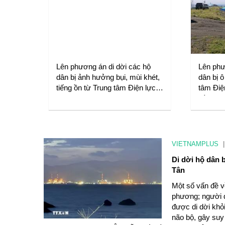
Lên phương án di dời các hộ
Lên phư
dân bị ảnh hưởng bụi, mùi khét,
dân bị ô
tiếng ồn từ Trung tâm Điện lực
tâm Điệ
Vĩnh Tân
Đồng)
VIETNAMPLUS
|
Di dời hộ dân 
Tân
Một số vấn đề về
phương; người d
được di dời khỏ
não bộ, gây suy