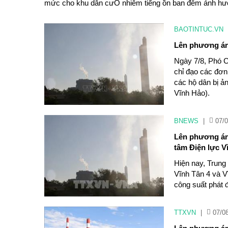
mức cho khu dân cưÔ nhiễm tiếng ồn ban đêm ảnh hưở
BAOTINTUC.VN
Lên phương án 
Ngày 7/8, Phó C
chỉ đạo các đơn 
các hộ dân bị ản
Vĩnh Hảo).
BNEWS
|
07/0
Lên phương án 
tâm Điện lực V
Hiện nay, Trung
Vĩnh Tân 4 và V
công suất phát 
TTXVN
|
07/0