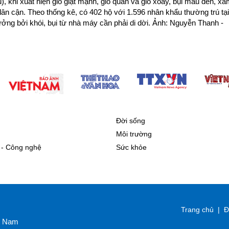
, khi xuất hiện gió giật mạnh, gió quẩn và gió xoáy, bụi màu đen, x
lân cận. Theo thống kê, có 402 hộ với 1.596 nhân khẩu thường trú tại
ởng bởi khói, bụi từ nhà máy cần phải di dời. Ảnh: Nguyễn Thanh -
Đời sống
Môi trường
 - Công nghệ
Sức khỏe
Trang chủ
|
Đ
ệt Nam