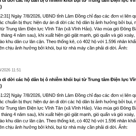
di dời các hộ dân bị ô nhiễm khói bụi từ Trung tâm Điện lực Vĩ
)
52:31] Ngày 7/8/2026, UBND tỉnh Lâm Đồng chỉ đạo các đơn vị liên q
tác chuẩn bị thực hiện dự án di dời các hộ dân bị ảnh hưởng bởi bụi, 
n từ Trung tâm Điện lực Vĩnh Tân (xã Vĩnh Hảo). Vào mùa gió Đông B
 tháng 4 năm sau), khi xuất hiện gió giật mạnh, gió quẩn và gió xoáy, 
ào khu dân cư lân cận. Theo thống kê, có 402 hộ với 1.596 nhân khẩ
n chịu ảnh hưởng bởi khói, bụi từ nhà máy cần phải di dời. Ảnh:
8/2026 11:51
di dời các hộ dân bị ô nhiễm khói bụi từ Trung tâm Điện lực Vĩ
)
51:22] Ngày 7/8/2026, UBND tỉnh Lâm Đồng chỉ đạo các đơn vị liên q
tác chuẩn bị thực hiện dự án di dời các hộ dân bị ảnh hưởng bởi bụi, 
n từ Trung tâm Điện lực Vĩnh Tân (xã Vĩnh Hảo). Vào mùa gió Đông B
 tháng 4 năm sau), khi xuất hiện gió giật mạnh, gió quẩn và gió xoáy, 
ào khu dân cư lân cận. Theo thống kê, có 402 hộ với 1.596 nhân khẩ
n chịu ảnh hưởng bởi khói, bụi từ nhà máy cần phải di dời. Ảnh: