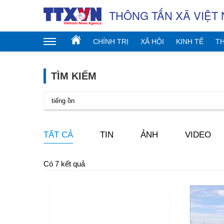
THÔNG TẤN XÃ VIỆT
CHÍNH TRỊ
XÃ HỘI
KINH TẾ
TH
TÌM KIẾM
TẤT CẢ
TIN
ẢNH
VIDEO
Có 7 kết quả