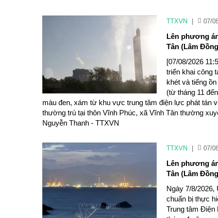
TTXVN
|
07/0
Lên phương án 
Tân (Lâm Đồng
[07/08/2026 11:
triển khai công 
khét và tiếng ồ
(từ tháng 11 đến
màu đen, xám từ khu vực trung tâm điện lực phát tán v
thường trú tại thôn Vĩnh Phúc, xã Vĩnh Tân thường xuyê
Nguyễn Thanh - TTXVN
TTXVN
|
07/0
Lên phương án 
Tân (Lâm Đồng
Ngày 7/8/2026, 
chuẩn bị thực hi
Trung tâm Điện 