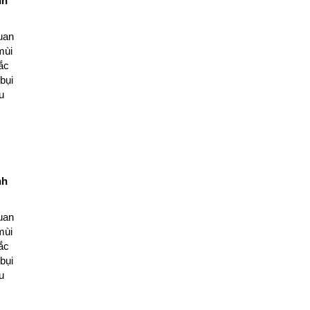
nh
uan
mùi
ắc
bụi
u
nh
uan
mùi
ắc
bụi
u