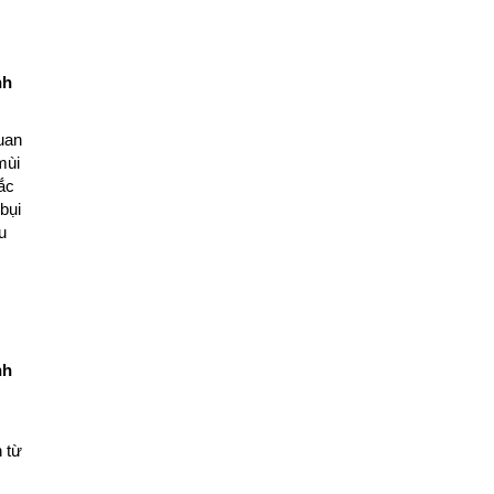
nh
uan
mùi
ắc
bụi
u
nh
n từ