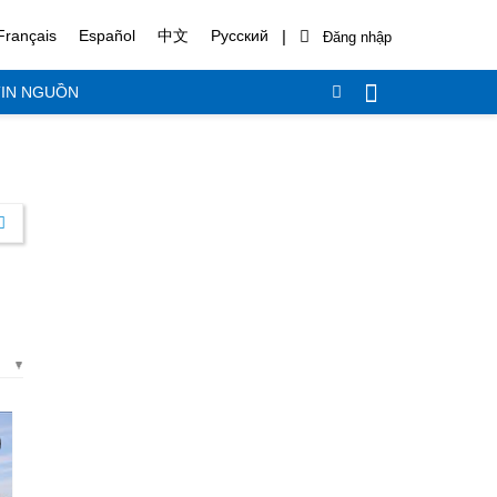
|
Français
Español
中文
Русский
IN NGUỒN