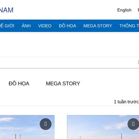
 NAM
English
Ế GIỚI
ẢNH
VIDEO
ĐỒ HỌA
MEGA STORY
THÔNG T
ĐỒ HỌA
MEGA STORY
1 tuần trước