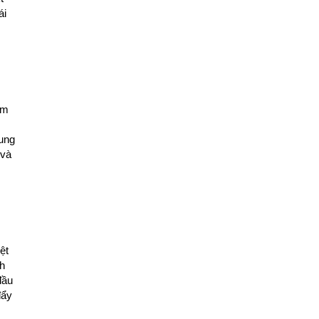
ái
ảm
ung
 và
ệt
nh
đầu
đẩy