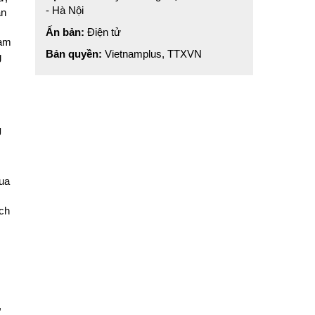
- Hà Nội
an
Ấn bản:
Điện tử
Nam
Bản quyền:
Vietnamplus, TTXVN
g
g
đua
ách
,