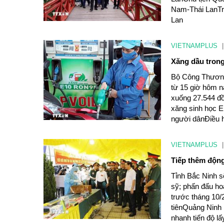
Nam-Thái LanTri
Lan
VIETNAMPLUS
|
Xăng dầu trong
Bộ Công Thương 
từ 15 giờ hôm n
xuống 27.544 đồ
xăng sinh học E
người dânĐiều hà
VIETNAMPLUS
|
Tiếp thêm động 
Tỉnh Bắc Ninh sẽ
sỹ; phấn đấu ho
trước tháng 10/2
tiênQuảng Ninh 
nhanh tiến độ lấ