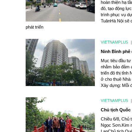
hoàn thiện hạ t
đô, tạo động lự
trình phục vụ 
TuânHà Nội sẽ c
phát triển
VIETNAMPLUS
|
Ninh Bình phê 
Mục tiêu đầu tư
nhằm bảo đảm an
triển đô thị tỉn
ở cho thuê Nhà 
Xây dựng: Mỗi đ
VIETNAMPLUS
|
Chủ tịch Quốc 
Chiều 6/8, Chủ 
Ngọc Sơn.Kim n
LanChủ tịch Quố