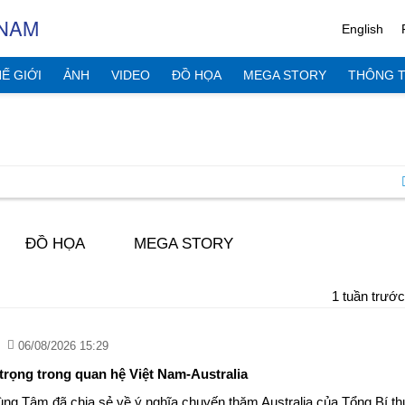
 NAM
English
Ế GIỚI
ẢNH
VIDEO
ĐỒ HỌA
MEGA STORY
THÔNG T
ĐỒ HỌA
MEGA STORY
1 tuần trước
06/08/2026 15:29
rọng trong quan hệ Việt Nam-Australia
g Tâm đã chia sẻ về ý nghĩa chuyến thăm Australia của Tổng Bí th