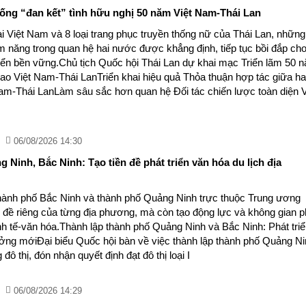
hống “đan kết” tình hữu nghị 50 năm Việt Nam-Thái Lan
i Việt Nam và 8 loại trang phục truyền thống nữ của Thái Lan, những
ềm năng trong quan hệ hai nước được khẳng định, tiếp tục bồi đắp ch
triển bền vững.Chủ tịch Quốc hội Thái Lan dự khai mạc Triển lãm 50 
iao Việt Nam-Thái LanTriển khai hiệu quả Thỏa thuận hợp tác giữa ha
am-Thái LanLàm sâu sắc hơn quan hệ Đối tác chiến lược toàn diện V
06/08/2026 14:30
 Ninh, Bắc Ninh: Tạo tiền đề phát triển văn hóa du lịch địa
thành phố Bắc Ninh và thành phố Quảng Ninh trực thuộc Trung ương
n đề riêng của từng địa phương, mà còn tạo động lực và không gian p
kinh tế-văn hóa.Thành lập thành phố Quảng Ninh và Bắc Ninh: Phát tri
ưởng mớiĐại biểu Quốc hội bàn về việc thành lập thành phố Quảng Ni
thị, đón nhận quyết định đạt đô thị loại I
06/08/2026 14:29