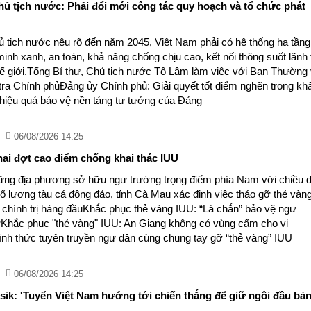
hủ tịch nước: Phải đổi mới công tác quy hoạch và tổ chức phát
ủ tịch nước nêu rõ đến năm 2045, Việt Nam phải có hệ thống hạ tầng
inh xanh, an toàn, khả năng chống chịu cao, kết nối thông suốt lãnh 
thế giới.Tổng Bí thư, Chủ tịch nước Tô Lâm làm việc với Ban Thường
ra Chính phủĐảng ủy Chính phủ: Giải quyết tốt điểm nghẽn trong kh
 hiệu quả bảo vệ nền tảng tư tưởng của Đảng
06/08/2026 14:25
hai đợt cao điểm chống khai thác IUU
ững địa phương sở hữu ngư trường trọng điểm phía Nam với chiều d
số lượng tàu cá đông đảo, tỉnh Cà Mau xác định việc tháo gỡ thẻ vàn
 chính trị hàng đầuKhắc phục thẻ vàng IUU: “Lá chắn” bảo vệ ngư
Khắc phục "thẻ vàng" IUU: An Giang không có vùng cấm cho vi
h thức tuyên truyền ngư dân cùng chung tay gỡ “thẻ vàng” IUU
06/08/2026 14:25
ik: 'Tuyển Việt Nam hướng tới chiến thắng để giữ ngôi đầu bản