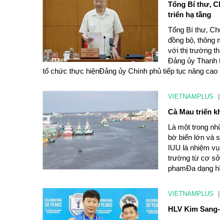
Tổng Bí thư, C
triển hạ tầng
Tổng Bí thư, Ch
đồng bộ, thông m
với thị trường 
Đảng ủy Thanh t
tổ chức thực hiệnĐảng ủy Chính phủ tiếp tục nâng cao
VIETNAMPLUS
|
Cà Mau triển k
Là một trong nh
bờ biển lớn và 
IUU là nhiệm vụ
trường từ cơ sở
phạmĐa dạng hìn
VIETNAMPLUS
|
HLV Kim Sang-s