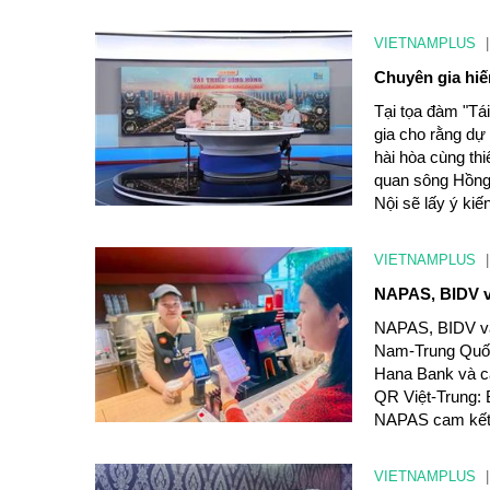
VIETNAMPLUS
|
Chuyên gia hiế
Tại tọa đàm "Tá
gia cho rằng dự 
hài hòa cùng thi
quan sông Hồng
Nội sẽ lấy ý ki
VIETNAMPLUS
|
NAPAS, BIDV v
NAPAS, BIDV và 
Nam-Trung Quốc 
Hana Bank và cá
QR Việt-Trung: 
NAPAS cam kết t
VIETNAMPLUS
|