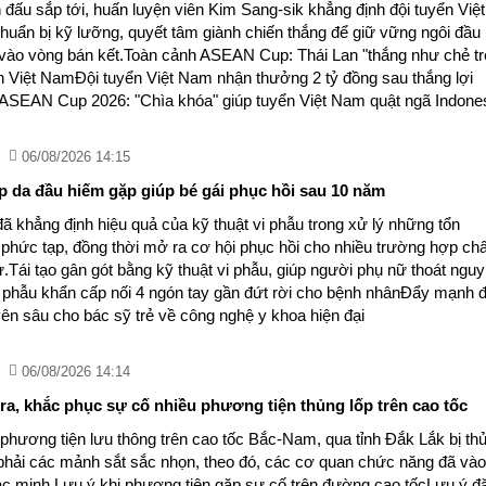
 đấu sắp tới, huấn luyện viên Kim Sang-sik khẳng định đội tuyển Việt
uẩn bị kỹ lưỡng, quyết tâm giành chiến thắng để giữ vững ngôi đầu
vào vòng bán kết.Toàn cảnh ASEAN Cup: Thái Lan "thắng như chẻ tr
n Việt NamĐội tuyển Việt Nam nhận thưởng 2 tỷ đồng sau thắng lợi
ASEAN Cup 2026: "Chìa khóa" giúp tuyển Việt Nam quật ngã Indone
06/08/2026 14:15
p da đầu hiếm gặp giúp bé gái phục hồi sau 10 năm
 đã khẳng định hiệu quả của kỹ thuật vi phẫu trong xử lý những tổn
 phức tạp, đồng thời mở ra cơ hội phục hồi cho nhiều trường hợp ch
.Tái tạo gân gót bằng kỹ thuật vi phẫu, giúp người phụ nữ thoát ngu
i phẫu khẩn cấp nối 4 ngón tay gần đứt rời cho bệnh nhânĐẩy mạnh 
yên sâu cho bác sỹ trẻ về công nghệ y khoa hiện đại
06/08/2026 14:14
tra, khắc phục sự cố nhiều phương tiện thủng lốp trên cao tốc
 phương tiện lưu thông trên cao tốc Bắc-Nam, qua tỉnh Đắk Lắk bị th
 phải các mảnh sắt sắc nhọn, theo đó, các cơ quan chức năng đã vào
xác minh.Lưu ý khi phương tiện gặp sự cố trên đường cao tốcLưu ý đ