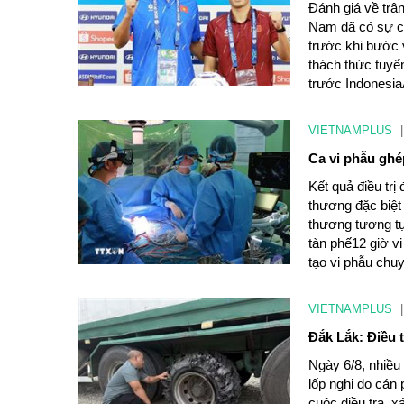
Đánh giá về trận
Nam đã có sự ch
trước khi bước 
thách thức tuyể
trước Indonesia
VIETNAMPLUS
|
Ca vi phẫu ghé
Kết quả điều trị
thương đặc biệt
thương tương tự
tàn phế12 giờ v
tạo vi phẫu chu
VIETNAMPLUS
|
Đắk Lắk: Điều 
Ngày 6/8, nhiều
lốp nghi do cán
cuộc điều tra, 