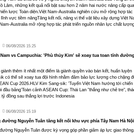
ô Lâm, những kết quả nổi bật sau hơn 2 năm hai nước nâng cấp qu
Chiến lược Toàn diện.Việt Nam-Australia nghiên cứu mở rộng hợp tác
 lĩnh vực tiềm năngTăng kết nối, nâng vị thế vật liệu xây dựng Việt 
t Nam-Australia mở rộng hợp tác phát triển nguồn nhân lực chất lượn
06/08/2026 15:25
 Nam vs Campuchia: 'Phù thủy Kim' sẽ xoay tua toan tính đườn
 giành thêm ít nhất một điểm là giành quyền vào bán kết, huấn luyện
ik có thể sẽ xoay tua đội hình nhằm đảm bảo lực lượng cho chặng 
EAN Cup 2026.HLV Kim Sang-sik: 'Tuyển Việt Nam hướng tới chiến
ôi đầu bảng'Toàn cảnh ASEAN Cup: Thái Lan "thắng như chẻ tre", th
tỷ đồng sau thắng lợi trước Indonesia
06/08/2026 15:19
 đường Nguyễn Tuân tăng kết nối khu vực phía Tây Nam Hà Nội
đường Nguyễn Tuân được kỳ vọng góp phần giảm áp lực giao thông