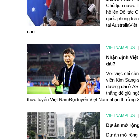
Chủ tịch nước T
hệ lên Đối tác 
quốc phòng trên
tại AustraliaViệ
cao
VIETNAMPLUS
|
Nhận định Việt
dài?
Với việc chỉ cần
viên Kim Sang-s
đường dài ở AS
thắng để giữ ng
thức tuyển Việt NamĐội tuyển Việt Nam nhận thưởng 2 
VIETNAMPLUS
|
Dự án mở rộng
Dự án mở rộng 