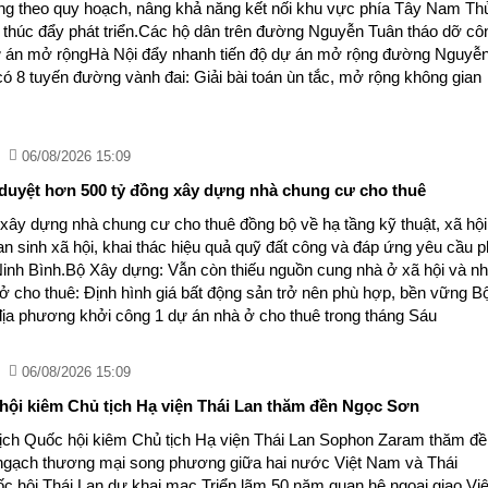
ầng theo quy hoạch, nâng khả năng kết nối khu vực phía Tây Nam Th
c thúc đẩy phát triển.Các hộ dân trên đường Nguyễn Tuân tháo dỡ cô
dự án mở rộngHà Nội đẩy nhanh tiến độ dự án mở rộng đường Nguyễ
ó 8 tuyến đường vành đai: Giải bài toán ùn tắc, mở rộng không gian
06/08/2026 15:09
duyệt hơn 500 tỷ đồng xây dựng nhà chung cư cho thuê
 xây dựng nhà chung cư cho thuê đồng bộ về hạ tầng kỹ thuật, xã hội
 sinh xã hội, khai thác hiệu quả quỹ đất công và đáp ứng yêu cầu p
h Ninh Bình.Bộ Xây dựng: Vẫn còn thiếu nguồn cung nhà ở xã hội và n
ở cho thuê: Định hình giá bất động sản trở nên phù hợp, bền vững B
ịa phương khởi công 1 dự án nhà ở cho thuê trong tháng Sáu
06/08/2026 15:09
hội kiêm Chủ tịch Hạ viện Thái Lan thăm đền Ngọc Sơn
tịch Quốc hội kiêm Chủ tịch Hạ viện Thái Lan Sophon Zaram thăm đ
gạch thương mại song phương giữa hai nước Việt Nam và Thái
c hội Thái Lan dự khai mạc Triển lãm 50 năm quan hệ ngoại giao Việ