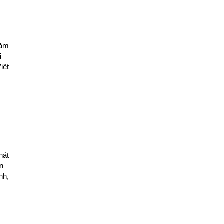
o
năm
i
iệt
hát
ển
nh,