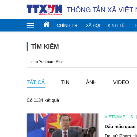
THÔNG TẤN XÃ VIỆT
CHÍNH TRỊ
XÃ HỘI
KINH TẾ
TH
TÌM KIẾM
TẤT CẢ
TIN
ẢNH
VIDEO
Có 1134 kết quả
VIETNAMPLUS
|
Dấu mốc quan t
Đại sứ Phạm Hùn