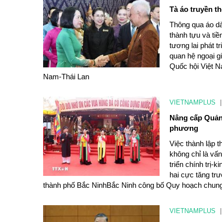
Tà áo truyền t
Thông qua áo dà
thành tựu và ti
tương lai phát 
quan hệ ngoại g
Quốc hội Việt N
Nam-Thái Lan
VIETNAMPLUS
|
Nâng cấp Quảng
phương
Việc thành lập 
không chỉ là vấ
triển chính trị-
hai cực tăng tr
thành phố Bắc NinhBắc Ninh công bố Quy hoạch chung đô 
VIETNAMPLUS
|