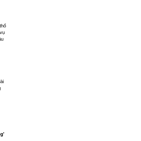
thổ
 vụ
âu
ài
g
g'