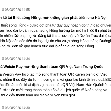
06/08/2026 14:55
n kế tái thiết sông Hồng, mở không gian phát triển cho Hà Nội
i thiết sông Hồng - bước đột phá tư duy quy hoạch đô thị," các chuyê
án Trục đại lộ cảnh quan sông Hồng hướng tới mô hình đô thị phát tr
ên nhiên.Xử phạt người đăng tải tin sai sự thật về Dự án Trục đại lộ 
Hà Nội đôn đốc tiến độ loạt dự án cầu vượt sông Hồng, sông Đuốn
ến người dân về quy hoạch trục đại lộ cảnh quan sông Hồng
06/08/2026 14:34
à Weixin Pay mở rộng thanh toán QR Việt Nam-Trung Quốc
Weixin Pay hợp tác mở rộng thanh toán QR xuyên biên giới Việt
nhằm thúc đẩy du lịch, thương mại và giao lưu kinh tế hiệu quả.BI
c đối tác triển khai dịch vụ thanh toán QR Việt Nam-Hàn QuốcKết n
Bước tiến mới trong thanh toán số và du lịch quốc tế Ngân hàng và
húc đẩy thanh toán nội địa và xuyên biên giới
06/08/2026 14:30