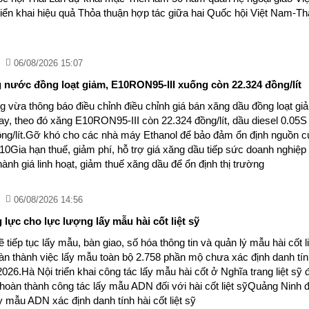
ển khai hiệu quả Thỏa thuận hợp tác giữa hai Quốc hội Việt Nam-Th
06/08/2026 15:07
 nước đồng loạt giảm, E10RON95-III xuống còn 22.324 đồng/lít
vừa thông báo điều chỉnh điều chỉnh giá bán xăng dầu đồng loạt gi
ay, theo đó xăng E10RON95-III còn 22.324 đồng/lít, dầu diesel 0.05S
ng/lít.Gỡ khó cho các nhà máy Ethanol để bảo đảm ổn định nguồn c
10Gia hạn thuế, giảm phí, hỗ trợ giá xăng dầu tiếp sức doanh nghiệp
nh giá linh hoạt, giảm thuế xăng dầu để ổn định thị trường
06/08/2026 14:56
lực cho lực lượng lấy mẫu hài cốt liệt sỹ
 tiếp tục lấy mẫu, bàn giao, số hóa thông tin và quản lý mẫu hài cốt li
àn thành việc lấy mẫu toàn bộ 2.758 phần mộ chưa xác định danh tí
026.Hà Nội triển khai công tác lấy mẫu hài cốt ở Nghĩa trang liệt sỹ 
hoàn thành công tác lấy mẫu ADN đối với hài cốt liệt sỹQuảng Ninh 
y mẫu ADN xác định danh tính hài cốt liệt sỹ