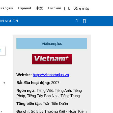
|
Français
Español
中文
Русский
IN NGUỒN
Vietnamplus
Website:
https://vietnamplus.vn
Bắt đầu hoạt động:
2007
Ngôn ngữ:
Tiếng Việt, Tiếng Anh, Tiếng
Pháp, Tiếng Tây Ban Nha, Tiếng Trung
Tổng biên tập:
Trần Tiến Duẩn
Địa chỉ:
Số 5 Lý Thường Kiệt - Hoàn Kiếm
ư,