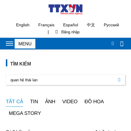
English
Français
Español
中文
Русский
|
TÌM KIẾM
TẤT CẢ
TIN
ẢNH
VIDEO
ĐỒ HỌA
MEGA STORY