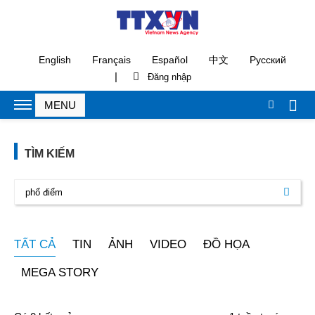
English
Français
Español
中文
Русский
|
TÌM KIẾM
TẤT CẢ
TIN
ẢNH
VIDEO
ĐỒ HỌA
MEGA STORY