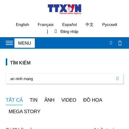
English
Français
Español
中文
Русский
|
TÌM KIẾM
TẤT CẢ
TIN
ẢNH
VIDEO
ĐỒ HỌA
MEGA STORY