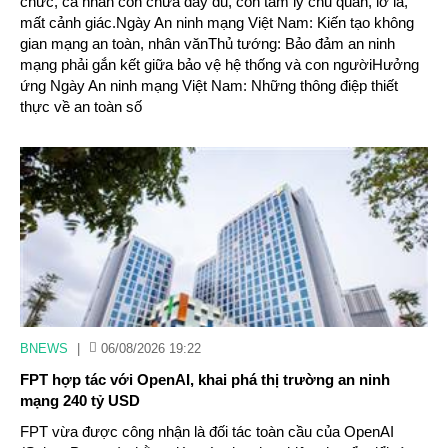
chức, cá nhân còn chưa đầy đủ, còn tâm lý chủ quan, lơ là,
mất cảnh giác.Ngày An ninh mạng Việt Nam: Kiến tạo không
gian mạng an toàn, nhân vănThủ tướng: Bảo đảm an ninh
mạng phải gắn kết giữa bảo vệ hệ thống và con ngườiHưởng
ứng Ngày An ninh mạng Việt Nam: Những thông điệp thiết
thực về an toàn số
BNEWS
|
06/08/2026 19:22
FPT hợp tác với OpenAI, khai phá thị trường an ninh
mạng 240 tỷ USD
FPT vừa được công nhận là đối tác toàn cầu của OpenAI