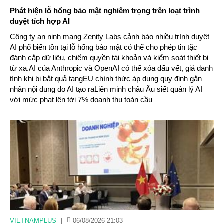
Phát hiện lỗ hổng bảo mật nghiêm trọng trên loạt trình
duyệt tích hợp AI
Công ty an ninh mạng Zenity Labs cảnh báo nhiều trình duyệt
AI phổ biến tồn tại lỗ hổng bảo mật có thể cho phép tin tặc
đánh cắp dữ liệu, chiếm quyền tài khoản và kiểm soát thiết bị
từ xa.AI của Anthropic và OpenAI có thể xóa dấu vết, giả danh
tính khi bị bắt quả tangEU chính thức áp dụng quy định gắn
nhãn nội dung do AI tạo raLiên minh châu Âu siết quản lý AI
với mức phạt lên tới 7% doanh thu toàn cầu
VIETNAMPLUS
|
06/08/2026 21:03