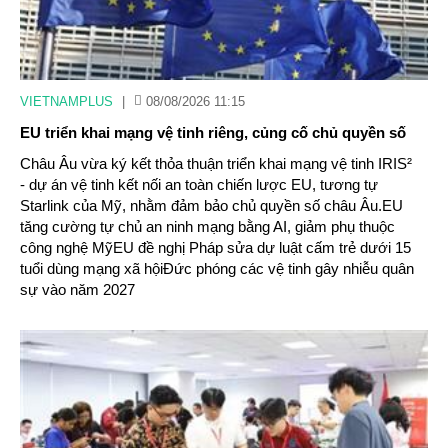
VIETNAMPLUS
|
08/08/2026 11:15
EU triển khai mạng vệ tinh riêng, củng cố chủ quyền số
Châu Âu vừa ký kết thỏa thuận triển khai mạng vệ tinh IRIS²
- dự án vệ tinh kết nối an toàn chiến lược EU, tương tự
Starlink của Mỹ, nhằm đảm bảo chủ quyền số châu Âu.EU
tăng cường tự chủ an ninh mạng bằng AI, giảm phụ thuộc
công nghệ MỹEU đề nghị Pháp sửa dự luật cấm trẻ dưới 15
tuổi dùng mạng xã hộiĐức phóng các vệ tinh gây nhiễu quân
sự vào năm 2027