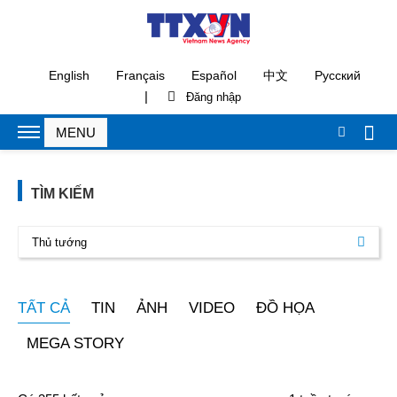
English
Français
Español
中文
Русский
|
TÌM KIẾM
TẤT CẢ
TIN
ẢNH
VIDEO
ĐỒ HỌA
MEGA STORY