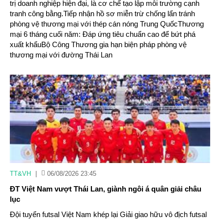
trị doanh nghiệp hiện đại, là cơ chế tạo lập môi trường cạnh
tranh công bằng.Tiếp nhận hồ sơ miễn trừ chống lẩn tránh
phòng vệ thương mại với thép cán nóng Trung QuốcThương
mại 6 tháng cuối năm: Đáp ứng tiêu chuẩn cao để bứt phá
xuất khẩuBộ Công Thương gia hạn biện pháp phòng vệ
thương mại với đường Thái Lan
TT&VH
|
06/08/2026 23:45
ĐT Việt Nam vượt Thái Lan, giành ngôi á quân giải châu
lục
Đội tuyển futsal Việt Nam khép lại Giải giao hữu vô địch futsal