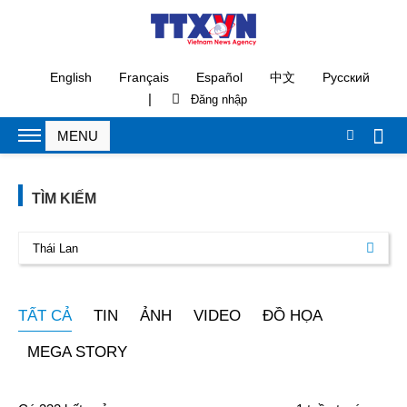
English
Français
Español
中文
Русский
|
TÌM KIẾM
TẤT CẢ
TIN
ẢNH
VIDEO
ĐỒ HỌA
MEGA STORY