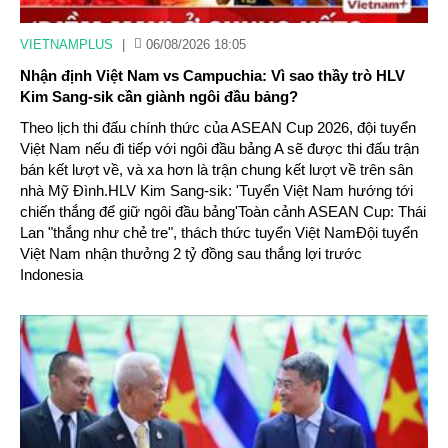
VIETNAMPLUS
|
06/08/2026 18:05
Nhận định Việt Nam vs Campuchia: Vì sao thầy trò HLV
Kim Sang-sik cần giành ngôi đầu bảng?
Theo lịch thi đấu chính thức của ASEAN Cup 2026, đội tuyển
Việt Nam nếu đi tiếp với ngôi đầu bảng A sẽ được thi đấu trận
bán kết lượt về, và xa hơn là trận chung kết lượt về trên sân
nhà Mỹ Đình.HLV Kim Sang-sik: 'Tuyển Việt Nam hướng tới
chiến thắng để giữ ngôi đầu bảng'Toàn cảnh ASEAN Cup: Thái
Lan "thắng như chẻ tre", thách thức tuyển Việt NamĐội tuyển
Việt Nam nhận thưởng 2 tỷ đồng sau thắng lợi trước
Indonesia