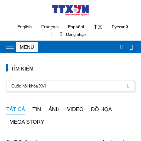
English
Français
Español
中文
Русский
|
TÌM KIẾM
TẤT CẢ
TIN
ẢNH
VIDEO
ĐỒ HỌA
MEGA STORY