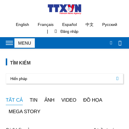
English
Français
Español
中文
Русский
|
TÌM KIẾM
TẤT CẢ
TIN
ẢNH
VIDEO
ĐỒ HỌA
MEGA STORY