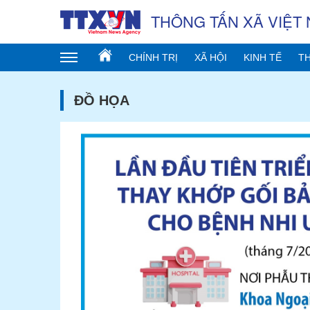
THÔNG TẤN XÃ VIỆT
CHÍNH TRỊ
XÃ HỘI
KINH TẾ
TH
ĐỒ HỌA