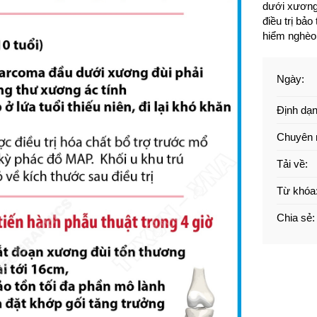
dưới xương 
điều trị bả
hiểm nghèo
Ngày
:
Định dạ
Chuyên
Tải về
:
Từ khóa
Chia sẻ
: