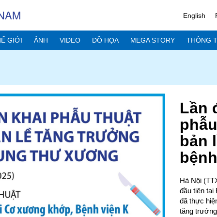
 NAM
English
Ế GIỚI
ẢNH
VIDEO
ĐỒ HỌA
MEGA STORY
THÔNG T
Lần đ
phẫu
bản 
bệnh
Hà Nội (TTX
đầu tiên tạ
đã thực hiệ
tăng trưởng