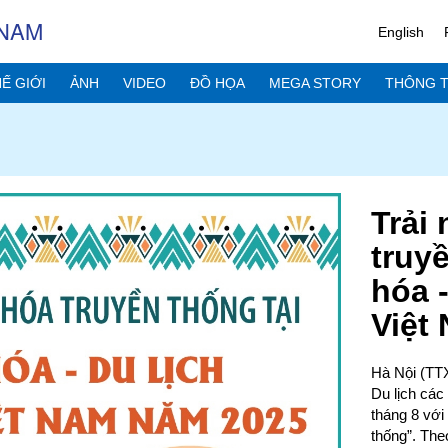
 NAM
English
Ế GIỚI
ẢNH
VIDEO
ĐỒ HỌA
MEGA STORY
THÔNG T
Trải
truy
hóa -
Việt
Hà Nội (TTX
Du lịch các
tháng 8 với
thống”. The