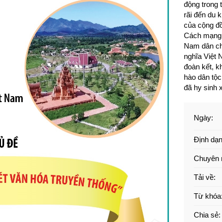
động trong 
rãi đến du 
của cộng đồ
Cách mạng 
Nam dân ch
nghĩa Việt 
đoàn kết, k
hào dân tộc;
đã hy sinh 
Ngày
:
Định dạ
Chuyên
Tải về
:
Từ khóa
Chia sẻ
: