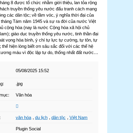
tháng 8 được tổ chức nhằm giới thiệu, lan tỏa rộng
khách truyền thống yêu nước đấu tranh cách mạng
ng các dân tộc; về tầm vóc, ý nghĩa thời đại của
tháng Tám năm 1945 và sự ra đời của nước Việt
ủ cộng hòa (nay là nước Cộng hòa xã hội chủ
Nam); giáo dục truyền thống yêu nước, tinh thần đại
hát vọng hòa bình, ý chí tự lực tự cường, tự tôn, tự
 thể hiện lòng biết ơn sâu sắc đối với các thế hệ
xương máu vì độc lập tự do, thống nhất đất nước…
05/08/2025 15:52
ng
:
.jpg
 mục
:
Văn hóa
:
văn hóa
,
du lịch
,
dân tộc
,
Việt Nam
Plugin Social