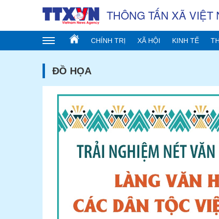
THÔNG TẤN XÃ VIỆT
CHÍNH TRỊ
XÃ HỘI
KINH TẾ
TH
ĐỒ HỌA