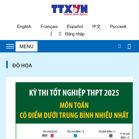
English
Français
Español
中文
Русский
|
ĐỒ HỌA