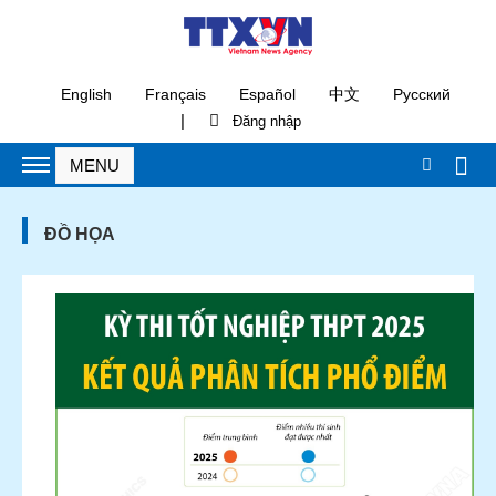
English
Français
Español
中文
Русский
|
ĐỒ HỌA