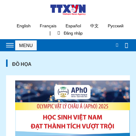
English
Français
Español
中文
Русский
|
ĐỒ HỌA