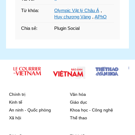
Từ khóa
:
Olympic Vật lý Châu Á
,
Huy chương Vàng
,
APhO
Chia sẻ
:
Plugin Social
Chính trị
Văn hóa
Kinh tế
Giáo dục
An ninh - Quốc phòng
Khoa học - Công nghệ
Xã hội
Thể thao