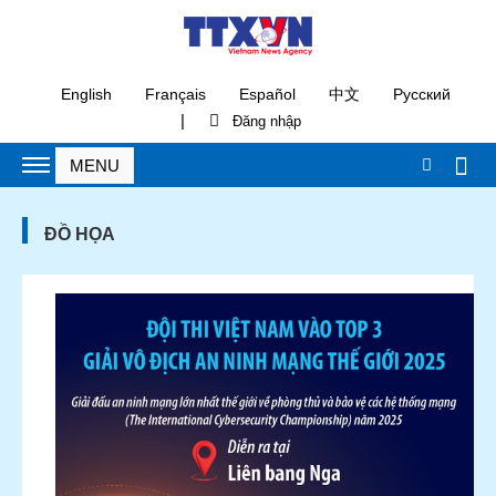
English
Français
Español
中文
Русский
|
ĐỒ HỌA