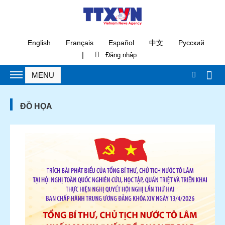
English
Français
Español
中文
Русский
|
ĐỒ HỌA