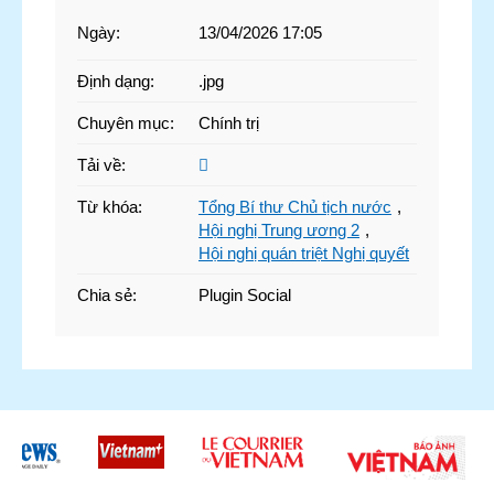
Ngày
:
13/04/2026 17:05
Định dạng
:
.jpg
Chuyên mục
:
Chính trị
Tải về
:
Từ khóa
:
Tổng Bí thư Chủ tịch nước
,
Hội nghị Trung ương 2
,
Hội nghị quán triệt Nghị quyết
Chia sẻ
:
Plugin Social