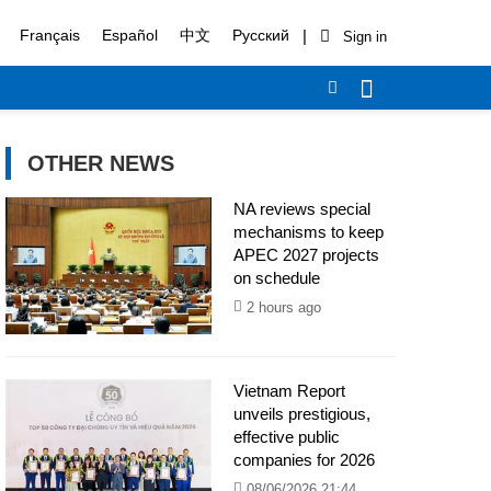
|
Français
Español
中文
Русский
OTHER NEWS
NA reviews special
mechanisms to keep
APEC 2027 projects
on schedule
2 hours ago
Vietnam Report
unveils prestigious,
effective public
companies for 2026
08/06/2026 21:44