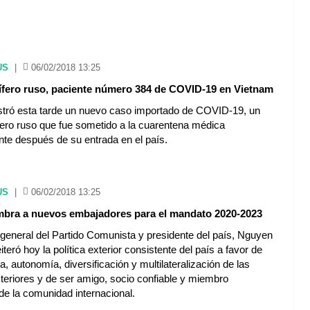
US
|
06/02/2018 13:25
ífero ruso, paciente número 384 de COVID-19 en Vietnam
stró esta tarde un nuevo caso importado de COVID-19, un
fero ruso que fue sometido a la cuarentena médica
te después de su entrada en el país.
US
|
06/02/2018 13:25
bra a nuevos embajadores para el mandato 2020-2023
 general del Partido Comunista y presidente del país, Nguyen
iteró hoy la política exterior consistente del país a favor de
, autonomía, diversificación y multilateralización de las
teriores y de ser amigo, socio confiable y miembro
de la comunidad internacional.