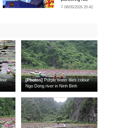
08/05/2026 20:42
lour
[Photos]
Purple water lilies colour
Ngo Dong river in Ninh Binh