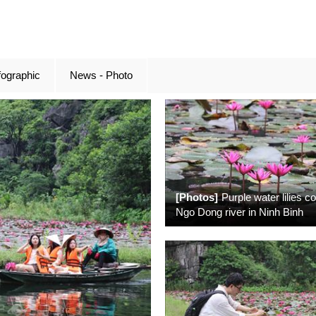
fographic
News - Photo
[Photos]
Purple water lilies co
Ngo Dong river in Ninh Binh