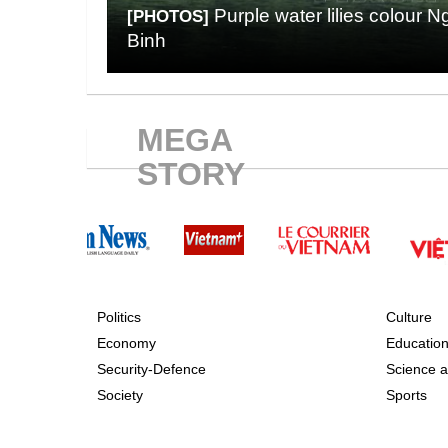
Purple water lilies colour N
[PHOTOS]
Binh
MEGA
STORY
Politics
Culture
Economy
Educatio
Security-Defence
Science a
Society
Sports