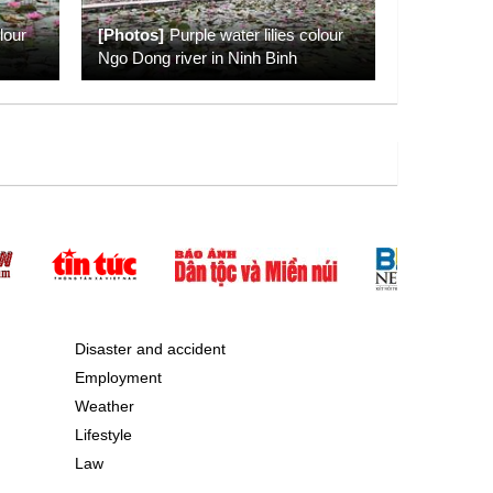
lour
[Photos]
Purple water lilies colour
Ngo Dong river in Ninh Binh
Disaster and accident
Employment
Weather
Lifestyle
Law