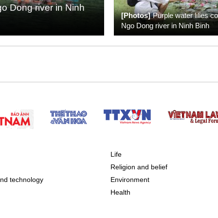
go Dong river in Ninh
[Photos]
Purple water lilies co
Ngo Dong river in Ninh Binh
Life
n
Religion and belief
nd technology
Environment
Health