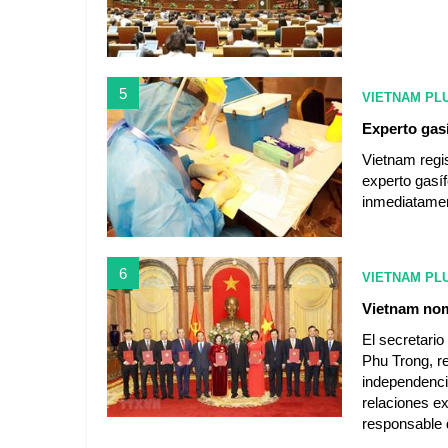
5
VIETNAM PL
Experto gas
Vietnam regi
experto gasí
inmediatamen
6
VIETNAM PL
Vietnam nom
El secretario
Phu Trong, re
independencia
relaciones ex
responsable 