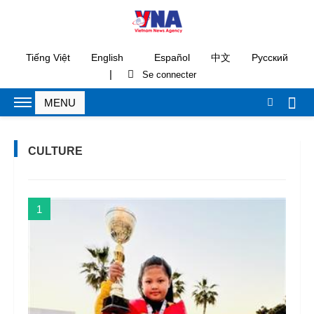
Tiếng Việt
English
Español
中文
Русский
|
CULTURE
1