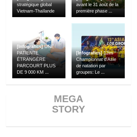
stratégique global
avant le 31 août de la
Vietnam-Thaïlande
première phase
...
[Infografics]
UNE
PATIENTE
[Infografics]
12es
ÉTRANGÈRE
Championnat d’Asie
PARCOURT PLUS
de natation par
DE 9 000 KM
...
groupes: Le
...
MEGA
STORY