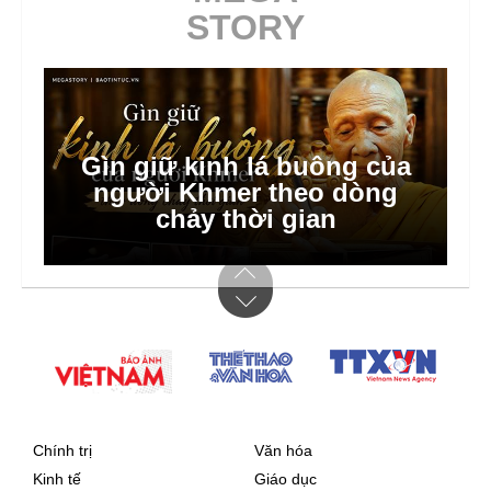
STORY
Gìn giữ kinh lá buông của
người Khmer theo dòng
chảy thời gian
Chính trị
Văn hóa
Kinh tế
Giáo dục