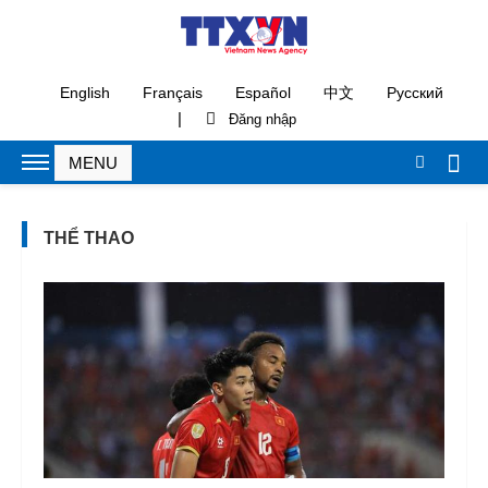
English
Français
Español
中文
Русский
|
THỂ THAO