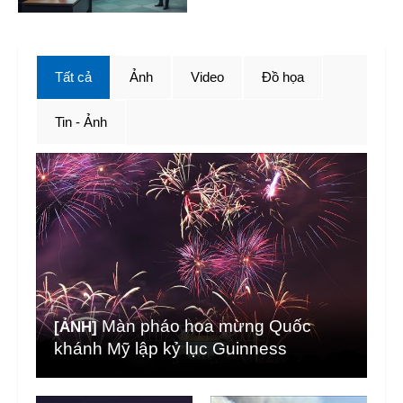
Tất cả
Ảnh
Video
Đồ họa
Tin - Ảnh
Màn pháo hoa mừng Quốc
[ẢNH]
khánh Mỹ lập kỷ lục Guinness