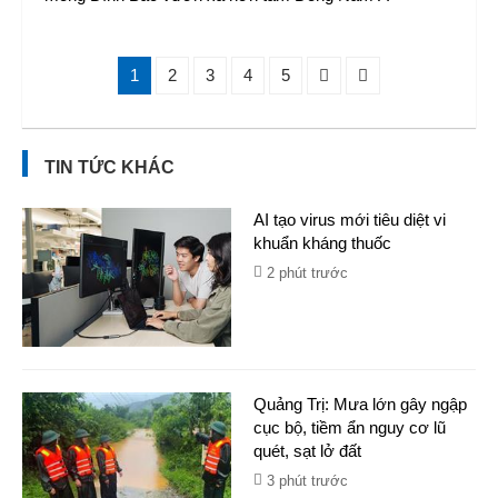
1
2
3
4
5
TIN TỨC KHÁC
AI tạo virus mới tiêu diệt vi
khuẩn kháng thuốc
2 phút trước
Quảng Trị: Mưa lớn gây ngập
cục bộ, tiềm ẩn nguy cơ lũ
quét, sạt lở đất
3 phút trước