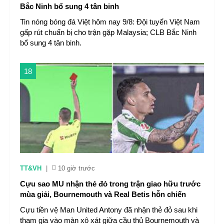
Bắc Ninh bổ sung 4 tân binh
Tin nóng bóng đá Việt hôm nay 9/8: Đội tuyển Việt Nam
gấp rút chuẩn bị cho trận gặp Malaysia; CLB Bắc Ninh
bổ sung 4 tân binh.
18
TT&VH
|
10 giờ trước
Cựu sao MU nhận thẻ đỏ trong trận giao hữu trước
mùa giải, Bournemouth và Real Betis hỗn chiến
Cựu tiền vệ Man United Antony đã nhận thẻ đỏ sau khi
tham gia vào màn xô xát giữa cầu thủ Bournemouth và