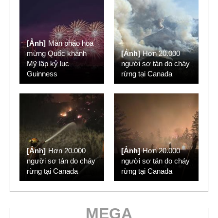
[Ảnh]
Màn pháo hoa
mừng Quốc khánh
[Ảnh]
Hơn 20.000
Mỹ lập kỷ lục
người sơ tán do cháy
Guinness
rừng tại Canada
[Ảnh]
Hơn 20.000
[Ảnh]
Hơn 20.000
người sơ tán do cháy
người sơ tán do cháy
rừng tại Canada
rừng tại Canada
MEGA