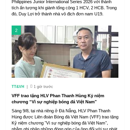
Philippines Junior International Series 2026 với thành
tích ấn tượng khi giành tổng cộng 1 HCV, 2 HCB. Trong
đó, Duy Lợi trở thành nhà vô địch đơn nam U19.
2
TT&VH
|
1 giờ trước
VFF trao tặng HLV Phan Thanh Hùng Kỷ niệm
chương “Vì sự nghiệp bóng đá Việt Nam”
Sáng 9/8, tại nhà riêng ở Đà Nẵng, HLV Phan Thanh
Hùng được Liên đoàn Bóng đá Việt Nam (VFF) trao tặng
Kỷ niệm chương "Vì sự nghiệp bóng đá Việt Nam",
nhằm ghi nhận những đóng góp của ông đối với sự phát