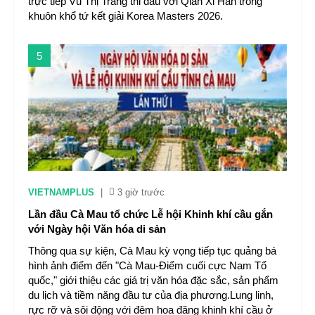
trực tiếp Vũ Thị Trang thi đấu với Qian Xi Han trong
khuôn khổ tứ kết giải Korea Masters 2026.
5
VIETNAMPLUS
|
3 giờ trước
Lần đầu Cà Mau tổ chức Lễ hội Khinh khí cầu gắn
với Ngày hội Văn hóa di sản
Thông qua sự kiện, Cà Mau kỳ vọng tiếp tục quảng bá
hình ảnh điểm đến "Cà Mau-Điểm cuối cực Nam Tổ
quốc," giới thiệu các giá trị văn hóa đặc sắc, sản phẩm
du lịch và tiềm năng đầu tư của địa phương.Lung linh,
rực rỡ và sôi động với đêm hoa đăng khinh khí cầu ở