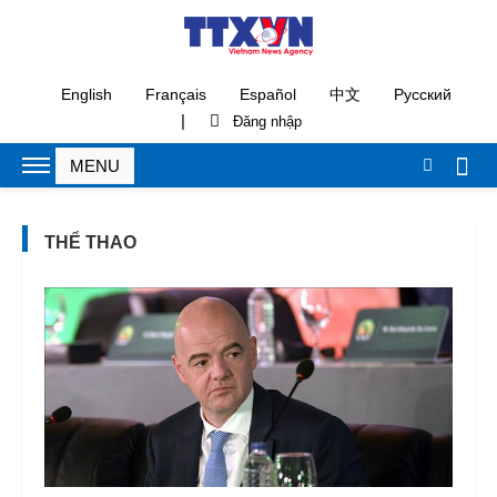
English
Français
Español
中文
Русский
|
THỂ THAO