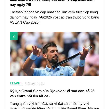
nay ngày 7/8
Thethaovanhoa.vn cập nhật các link xem trực tiếp bóng
đá hôm nay ngày 7/8/2026 với các trận thuộc vòng bảng
ASEAN Cup 2026.
2
TT&VH
|
1 giờ trước
Kỷ lục Grand Slam của Djokovic: Vì sao con số 25
vẫn chưa nói lên tất cả?
Trong quần vợt hiện đại, sự vĩ đại của một tay vợt
thường được đo bằng số danh hiệu Grand Slam. Nhưng