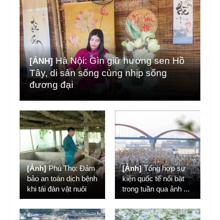
Hà Nội: Gìn giữ hương sen Hồ
[ẢNH]
Tây, di sản sống cùng nhịp sống
đương đại
[Ảnh]
Phú Thọ: Đảm
[Ảnh]
Tổng hợp sự
bảo an toàn dịch bệnh
kiện quốc tế nổi bật
khi tái đàn vật nuôi
trong tuần qua ảnh
...