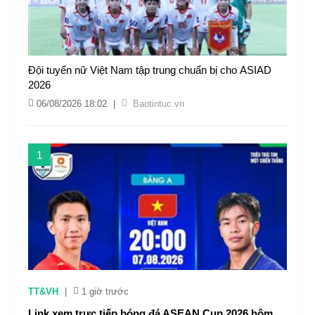
Đội tuyển nữ Việt Nam tập trung chuẩn bị cho ASIAD
2026
06/08/2026 18:02
|
Baotintuc.vn
1
TT&VH
|
1 giờ trước
Link xem trực tiếp bóng đá ASEAN Cup 2026 hôm