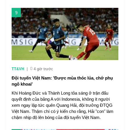
9
TT&VH
|
4 giờ trước
Đội tuyển Việt Nam: 'Được mùa thóc lúa, chớ phụ
ngô khoai'
Khi Hoàng Đức và Thành Long tỏa sáng ở trận đấu
quyết định của bảng A với Indonesia, không ít người
xem ngay lập tức quên Quang Hải, đội trưởng ĐTQG
Việt Nam. Thậm chí có ý kiến cho rằng, Hải "con" làm
chậm nhịp độ lên bóng của đội tuyển Việt Nam.