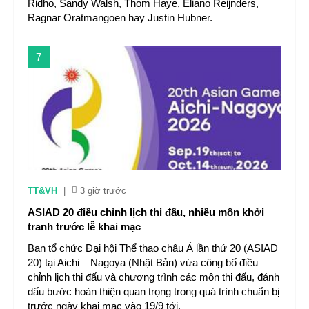
Ridho, Sandy Walsh, Thom Haye, Eliano Reijnders,
Ragnar Oratmangoen hay Justin Hubner.
7
TT&VH
|
3 giờ trước
ASIAD 20 điều chỉnh lịch thi đấu, nhiều môn khởi
tranh trước lễ khai mạc
Ban tổ chức Đại hội Thể thao châu Á lần thứ 20 (ASIAD
20) tại Aichi – Nagoya (Nhật Bản) vừa công bố điều
chỉnh lịch thi đấu và chương trình các môn thi đấu, đánh
dấu bước hoàn thiện quan trọng trong quá trình chuẩn bị
trước ngày khai mạc vào 19/9 tới.