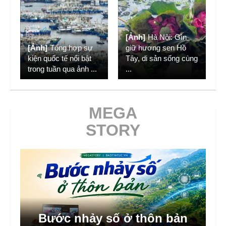
[Ảnh]
Hà Nội: Gìn
[Ảnh]
Tổng hợp sự
giữ hương sen Hồ
kiện quốc tế nổi bật
Tây, di sản sống cùng
trong tuần qua ảnh
...
...
MEGA
STORY
Bước nhảy số ở thôn bản