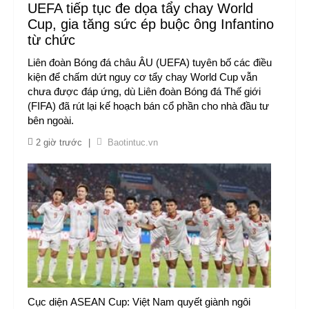
UEFA tiếp tục đe dọa tẩy chay World
Cup, gia tăng sức ép buộc ông Infantino
từ chức
Liên đoàn Bóng đá châu ÂU (UEFA) tuyên bố các điều
kiện để chấm dứt nguy cơ tẩy chay World Cup vẫn
chưa được đáp ứng, dù Liên đoàn Bóng đá Thế giới
(FIFA) đã rút lại kế hoạch bán cổ phần cho nhà đầu tư
bên ngoài.
2 giờ trước
|
Baotintuc.vn
Cục diện ASEAN Cup: Việt Nam quyết giành ngôi