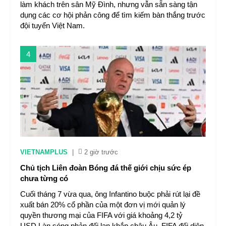
làm khách trên sân Mỹ Đình, nhưng vẫn sẵn sàng tận
dụng các cơ hội phản công để tìm kiếm bàn thắng trước
đội tuyển Việt Nam.
4
VIETNAMPLUS
|
2 giờ trước
Chủ tịch Liên đoàn Bóng đá thế giới chịu sức ép
chưa từng có
Cuối tháng 7 vừa qua, ông Infantino buộc phải rút lại đề
xuất bán 20% cổ phần của một đơn vị mới quản lý
quyền thương mại của FIFA với giá khoảng 4,2 tỷ
USD.Làn sóng phản đối lan khắp châu Âu, FIFA đối diện