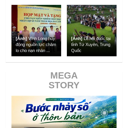
[Ảnh]
Vĩnh Long huy
[Ảnh]
Lễ hội đuốc tại
động nguồn lực chăm
tỉnh Tứ Xuyên, Trung
lo cho nạn nhân
...
Quốc
MEGA
STORY