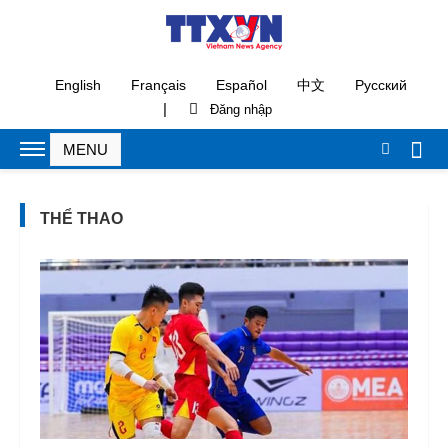
English
Français
Español
中文
Русский
|
THỂ THAO