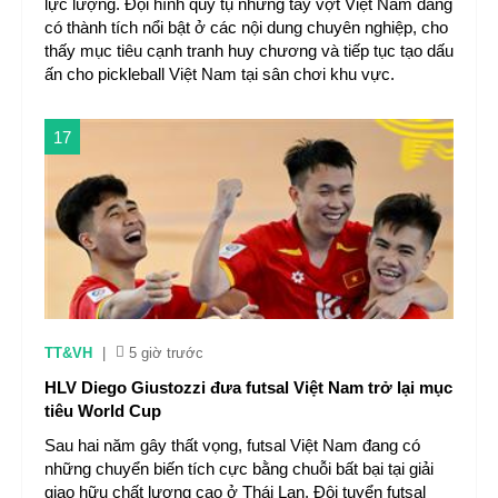
lực lượng. Đội hình quy tụ những tay vợt Việt Nam đang
có thành tích nổi bật ở các nội dung chuyên nghiệp, cho
thấy mục tiêu cạnh tranh huy chương và tiếp tục tạo dấu
ấn cho pickleball Việt Nam tại sân chơi khu vực.
17
TT&VH
|
5 giờ trước
HLV Diego Giustozzi đưa futsal Việt Nam trở lại mục
tiêu World Cup
Sau hai năm gây thất vọng, futsal Việt Nam đang có
những chuyển biến tích cực bằng chuỗi bất bại tại giải
giao hữu chất lượng cao ở Thái Lan. Đội tuyển futsal