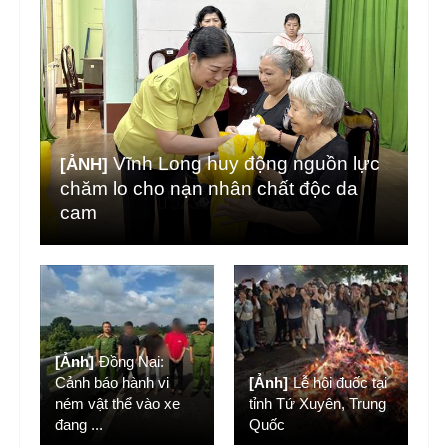
Vĩnh Long huy động nguồn lực
[ẢNH]
chăm lo cho nạn nhân chất độc da
cam
[Ảnh]
Đồng Nai:
Cảnh báo hành vi
[Ảnh]
Lễ hội đuốc tại
ném vật thể vào xe
tỉnh Tứ Xuyên, Trung
đang
...
Quốc