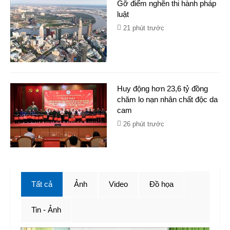
Gỡ điểm nghẽn thi hành pháp
luật
21 phút trước
Huy động hơn 23,6 tỷ đồng
chăm lo nạn nhân chất độc da
cam
26 phút trước
Tất cả
Ảnh
Video
Đồ họa
Tin - Ảnh