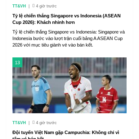
TT&VH
|
4 giờ trước
Tỷ lệ chiến thắng Singapore vs Indonesia (ASEAN
Cup 2026): Khách nhỉnh hơn
Tỷ lệ chiến thắng Singapore vs Indonesia: Singapore và
Indonesia bước vào lượt trận cuối bảng A ASEAN Cup
2026 với mục tiêu giành vé vào bán kết.
13
TT&VH
|
4 giờ trước
Đội tuyển Việt Nam gặp Campuchia: Không chỉ vì
tấm vé bán kết