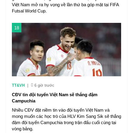
Việt Nam mở ra hy vọng về lần thứ ba góp mặt tại FIFA
Futsal World Cup.
18
TT&VH
|
6 giờ trước
CĐV tin đội tuyển Việt Nam sẽ thắng đậm
Campuchia
Nhiều CĐV đặt niềm tin vào đội tuyển Việt Nam và
mong muốn các học trò của HLV Kim Sang Sik sẽ thắng
đậm đội tuyển Campuchia trong trận đấu cuối cùng tại
vòng bảng.