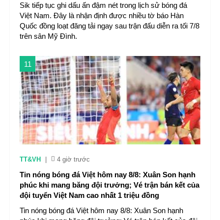
Sik tiếp tục ghi dấu ấn đậm nét trong lịch sử bóng đá
Việt Nam. Đây là nhận định được nhiều tờ báo Hàn
Quốc đồng loạt đăng tải ngay sau trận đấu diễn ra tối 7/8
trên sân Mỹ Đình.
11
TT&VH
|
4 giờ trước
Tin nóng bóng đá Việt hôm nay 8/8: Xuân Son hạnh
phúc khi mang băng đội trưởng; Vé trận bán kết của
đội tuyển Việt Nam cao nhất 1 triệu đồng
Tin nóng bóng đá Việt hôm nay 8/8: Xuân Son hạnh