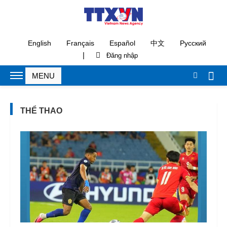
English
Français
Español
中文
Русский
|
THỂ THAO