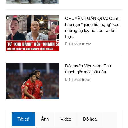
CHUYỆN TUẦN QUA: Cảnh
báo nạn "giang hồ mạng” kéo
những hệ lụy ảo tràn ra đời
thực
10 phút trước
Đội tuyển Việt Nam: Thử
thách giờ mới bắt đầu
13 phút trước
Tất cả
Ảnh
Video
Đồ họa