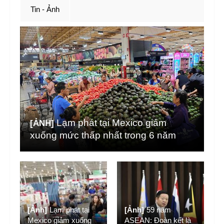
Tin - Ảnh
Lạm phát tại Mexico giảm
[ẢNH]
xuống mức thấp nhất trong 6 năm
[Ảnh]
Lạm phát tại
[Ảnh]
59 năm
Mexico giảm xuống
ASEAN: Đoàn kết là