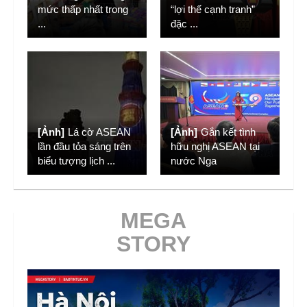
mức thấp nhất trong
“lợi thế cạnh tranh”
...
đặc
...
[Ảnh]
Lá cờ ASEAN
[Ảnh]
Gắn kết tình
lần đầu tỏa sáng trên
hữu nghị ASEAN tại
biểu tượng lịch
...
nước Nga
MEGA
STORY