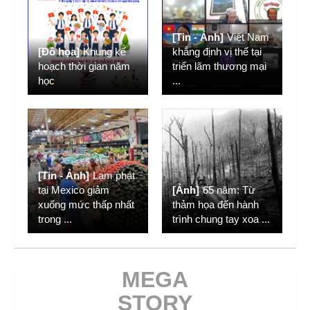
[Tin - Ảnh]
Việt Nam
[Đồ họa]
Khung kế
khẳng định vị thế tại
hoạch thời gian năm
triển lãm thương mại
học
...
[Tin - Ảnh]
Lạm phát
tại Mexico giảm
[Ảnh]
65 năm: Từ
xuống mức thấp nhất
thảm họa đến hành
trong
...
trình chung tay xoa
...
MEGA
STORY