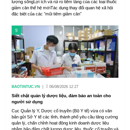
lượng sốngLợi ích và rủi ro tiềm tàng của các loại thuốc
giảm cân thế hệ mớiTác dụng thay đổi quan hệ xã hội
đặc biệt của các "mũi tiêm giảm cân"
9
BAOTINTUC.VN
|
06/08/2026 12:27
Siết chặt quản lý dược liệu, đảm bảo an toàn cho
người sử dụng
Cục Quản lý Y, Dược cổ truyền (Bộ Y tế) vừa có văn
bản gửi Sở Y tế các tỉnh, thành phố yêu cầu tăng cường
quản lý, chấn chỉnh hoạt động kinh doanh dược liệu
nhằm bảo đảm chất lượng dược liệu, thuốc cổ truyền và