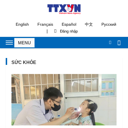
English
Français
Español
中文
Русский
|
SỨC KHỎE