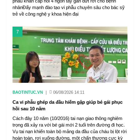
phẫu khẩn cấp nối 4 ngón tay gần đứt rời cho bệnh
nhânĐẩy mạnh đào tạo vi phẫu chuyên sâu cho bác sỹ
trẻ về công nghệ y khoa hiện đại
7
BAOTINTUC.VN
|
06/08/2026 14:11
Ca vi phẫu ghép da đầu hiếm gặp giúp bé gái phục
hồi sau 10 năm
Cách đây 10 năm (10/2016) tai nạn giao thông nghiêm
trọng đã xảy ra với bé gái mới 2 tuổi trên đường đi học.
Vụ tai nạn khiến toàn bộ mảng da đầu của cháu bị lột rời
hoàn toàn, rơi xuống đường, một chấn thương cực kỳ