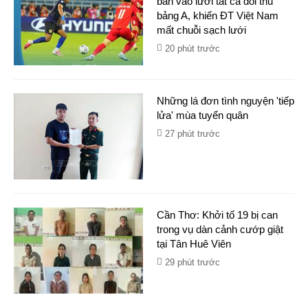
bàn vào lưới tất cả đối thủ
bảng A, khiến ĐT Việt Nam
mất chuỗi sạch lưới
20 phút trước
Những lá đơn tình nguyện 'tiếp
lửa' mùa tuyển quân
27 phút trước
Cần Thơ: Khởi tố 19 bị can
trong vụ dàn cảnh cướp giật
tại Tân Huê Viên
29 phút trước