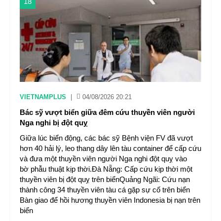
18
VIETNAMPLUS
|
04/08/2026 20:21
Bác sỹ vượt biển giữa đêm cứu thuyền viên người
Nga nghi bị đột quỵ
Giữa lúc biển động, các bác sỹ Bệnh viện FV đã vượt
hơn 40 hải lý, leo thang dây lên tàu container để cấp cứu
và đưa một thuyền viên người Nga nghi đột quỵ vào
bờ phẫu thuật kịp thời.Đà Nẵng: Cấp cứu kịp thời một
thuyền viên bị đột quỵ trên biểnQuảng Ngãi: Cứu nạn
thành công 34 thuyền viên tàu cá gặp sự cố trên biển
Bàn giao để hồi hương thuyền viên Indonesia bị nạn trên
biển