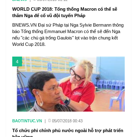
WORLD CUP 2018: Tổng thống Macron có thể sẽ
thăm Nga để cổ vũ đội tuyển Pháp
BNEWS.VN Đại sứ Pháp tại Nga Sylvie Bermann thông
báo Tổng thống Emmanuel Macron có thể sẽ đến Nga
nếu "các chú gà trống Gaulois" lọt vào trận chung kết
World Cup 2018.
4
BAOTINTUC.VN
|
05/07/2018 00:43
Tổ chức phi chính phủ nước ngoài hỗ trợ phát triển
bền vững