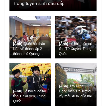
trong tuyển sinh đầu cấp
[Ảnh]
Quốc hội thảo
[Ảnh]
Lễ hội đuốc tại
luận về thành lập 2
tỉnh Tứ Xuyên, Trung
thành phố Quảng
...
Quốc
[Ảnh]
Tây Ninh:
[Ảnh]
Lễ hội đuốc tại
Động viên lực lượng
tỉnh Tứ Xuyên, Trung
lấy mẫu ADN của hài
Quốc
...