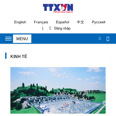
English
Français
Español
中文
Русский
|
KINH TẾ