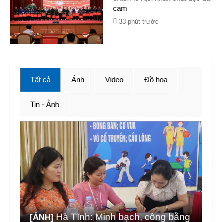
cam
33 phút trước
Tất cả
Ảnh
Video
Đồ họa
Tin - Ảnh
Hà Tĩnh: Minh bạch, công bằng
[ẢNH]