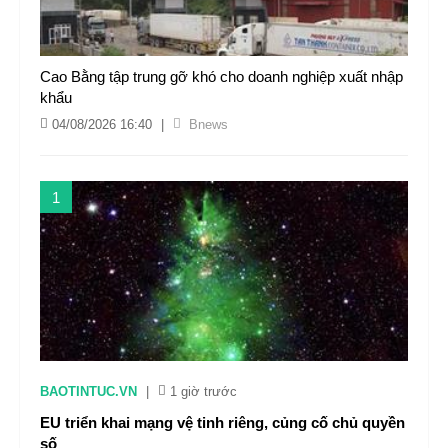
Cao Bằng tập trung gỡ khó cho doanh nghiệp xuất nhập
khẩu
04/08/2026 16:40
|
Bnews
1
BAOTINTUC.VN
|
1 giờ trước
EU triển khai mạng vệ tinh riêng, củng cố chủ quyền
số