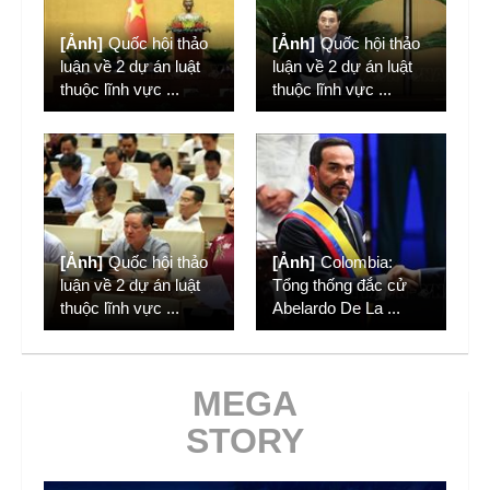
[Ảnh]
Quốc hội thảo
[Ảnh]
Quốc hội thảo
luận về 2 dự án luật
luận về 2 dự án luật
thuộc lĩnh vực
...
thuộc lĩnh vực
...
[Ảnh]
Quốc hội thảo
[Ảnh]
Colombia:
luận về 2 dự án luật
Tổng thống đắc cử
thuộc lĩnh vực
...
Abelardo De La
...
MEGA
STORY