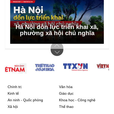
Những căn bếp không tắt lửa
Hà Nội dồn lực triển khai xã,
phường xã hội chủ nghĩa
sẻ chia
Chính trị
Văn hóa
Kinh tế
Giáo dục
An ninh - Quốc phòng
Khoa học - Công nghệ
Xã hội
Thể thao