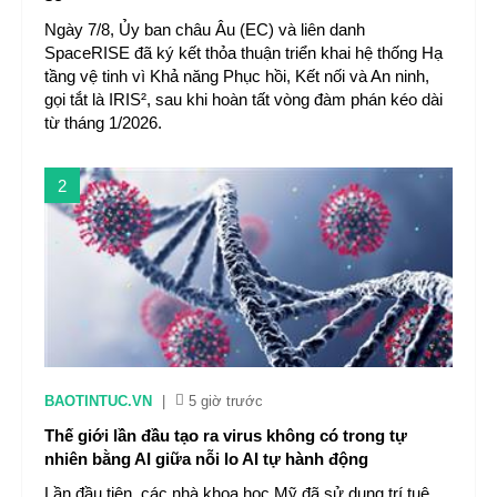
Ngày 7/8, Ủy ban châu Âu (EC) và liên danh
SpaceRISE đã ký kết thỏa thuận triển khai hệ thống Hạ
tầng vệ tinh vì Khả năng Phục hồi, Kết nối và An ninh,
gọi tắt là IRIS², sau khi hoàn tất vòng đàm phán kéo dài
từ tháng 1/2026.
2
BAOTINTUC.VN
|
5 giờ trước
Thế giới lần đầu tạo ra virus không có trong tự
nhiên bằng AI giữa nỗi lo AI tự hành động
Lần đầu tiên, các nhà khoa học Mỹ đã sử dụng trí tuệ