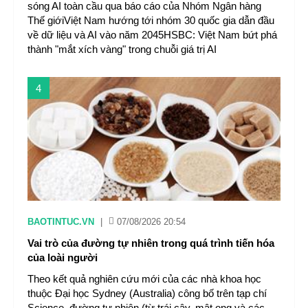
sóng AI toàn cầu qua báo cáo của Nhóm Ngân hàng
Thế giớiViệt Nam hướng tới nhóm 30 quốc gia dẫn đầu
về dữ liệu và AI vào năm 2045HSBC: Việt Nam bứt phá
thành "mắt xích vàng" trong chuỗi giá trị AI
4
BAOTINTUC.VN
|
07/08/2026 20:54
Vai trò của đường tự nhiên trong quá trình tiến hóa
của loài người
Theo kết quả nghiên cứu mới của các nhà khoa học
thuộc Đại học Sydney (Australia) công bố trên tạp chí
Science, đường tự nhiên (từ trái cây, mật ong và các