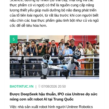
thực phẩm có vị ngọt) có thể là nguồn cung cấp năng
lượng thiết yếu giúp nuôi dưỡng bộ não đang phát triển
của tổ tiên loài người, từ rất lâu trước khi con người biết
nấu chín các loại thực phẩm giàu tinh bột như củ và ngũ
cốc để dễ tiêu hóa hơn.
5
BAOTINTUC.VN
|
07/08/2026 20:50
Được DeepSeek hậu thuẫn, IPO của Unitree đọ sức
nóng cơn sốt robot AI tại Trung Quốc
Việc nhà sản xuất robot hình người Unitree Robotics