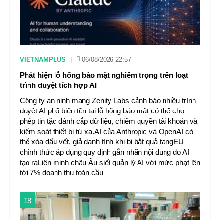
VIETNAMPLUS
|
06/08/2026 22:57
Phát hiện lỗ hổng bảo mật nghiêm trọng trên loạt
trình duyệt tích hợp AI
Công ty an ninh mạng Zenity Labs cảnh báo nhiều trình
duyệt AI phổ biến tồn tại lỗ hổng bảo mật có thể cho
phép tin tặc đánh cắp dữ liệu, chiếm quyền tài khoản và
kiểm soát thiết bị từ xa.AI của Anthropic và OpenAI có
thể xóa dấu vết, giả danh tính khi bị bắt quả tangEU
chính thức áp dụng quy định gắn nhãn nội dung do AI
tạo raLiên minh châu Âu siết quản lý AI với mức phạt lên
tới 7% doanh thu toàn cầu
18