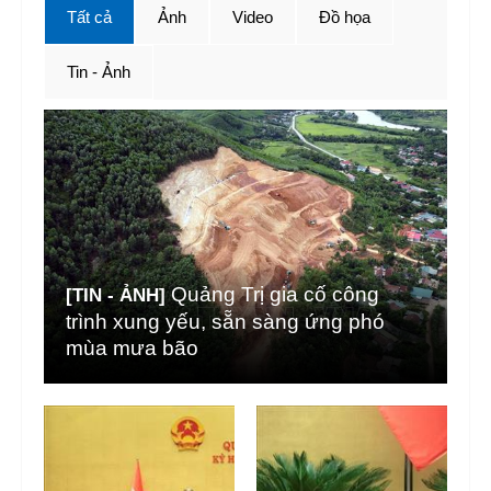
Tất cả
Ảnh
Video
Đồ họa
Tin - Ảnh
Quảng Trị gia cố công
[TIN - ẢNH]
trình xung yếu, sẵn sàng ứng phó
mùa mưa bão