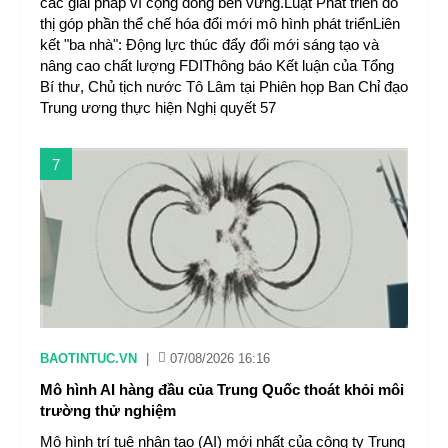
các giải pháp vì cộng đồng bền vững.Luật Phát triển đô
thị góp phần thể chế hóa đổi mới mô hình phát triểnLiên
kết "ba nhà": Động lực thúc đẩy đổi mới sáng tạo và
nâng cao chất lượng FDIThông báo Kết luận của Tổng
Bí thư, Chủ tịch nước Tô Lâm tại Phiên họp Ban Chỉ đạo
Trung ương thực hiện Nghị quyết 57
7
BAOTINTUC.VN
|
07/08/2026 16:16
Mô hình AI hàng đầu của Trung Quốc thoát khỏi môi
trường thử nghiệm
Mô hình trí tuệ nhân tạo (AI) mới nhất của công ty Trung