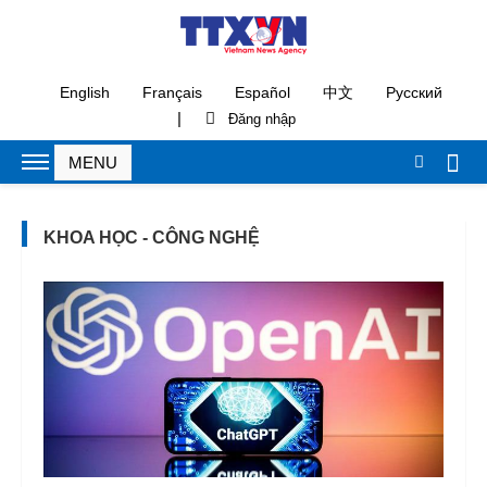
English
Français
Español
中文
Русский
|
KHOA HỌC - CÔNG NGHỆ