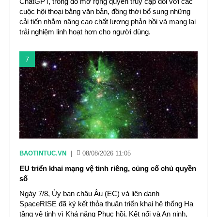
ChatGPT, trong đó mở rộng quyền truy cập đối với các
cuộc hội thoại bằng văn bản, đồng thời bổ sung những
cải tiến nhằm nâng cao chất lượng phản hồi và mang lại
trải nghiệm linh hoạt hơn cho người dùng.
7
BAOTINTUC.VN
|
08/08/2026 11:05
EU triển khai mạng vệ tinh riêng, củng cố chủ quyền
số
Ngày 7/8, Ủy ban châu Âu (EC) và liên danh
SpaceRISE đã ký kết thỏa thuận triển khai hệ thống Hạ
tầng vệ tinh vì Khả năng Phục hồi, Kết nối và An ninh,