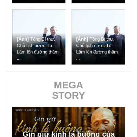
[Ảnh]
Tổng Bí thư,
[Ảnh]
Tổng Bí thư,
Chủ tịch nước Tô
Chủ tịch nước Tô
Lâm lên đường thăm
Lâm lên đường thăm
...
...
MEGA
STORY
Gìn giữ kinh lá buông của