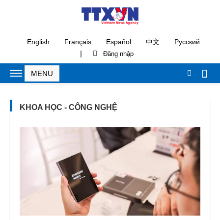
English
Français
Español
中文
Русский
|
KHOA HỌC - CÔNG NGHỆ