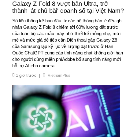
Galaxy Z Fold 8 vượt bản Ultra, trở
thành 'át chủ bài' doanh số tại Việt Nam?
Số liệu thống kê ban đầu từ các hệ thống bán lẻ đều ghi
nhận Galaxy Z Fold 8 chiếm tới 60% lượng đặt trước
của toàn bộ các mẫu máy nhờ thiết kế mỏng nhẹ, mới
mẻ và mức giá dễ tiếp cận.Điện thoại gập Galaxy Z8
của Samsung lập kỷ lục về lượng đặt trước ở Hàn
Quốc ​ChatGPT cung cấp tính năng chat không giới hạn
cho người dùng miễn phíAdobe bổ sung tính năng mới
hỗ trợ AI cho camera
1 giờ trước
|
VietnamPlus