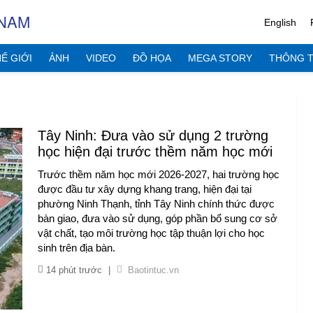
 NAM
English
Ế GIỚI
ẢNH
VIDEO
ĐỒ HỌA
MEGA STORY
THÔNG T
Tây Ninh: Đưa vào sử dụng 2 trường
học hiện đại trước thềm năm học mới
Trước thềm năm học mới 2026-2027, hai trường học
được đầu tư xây dựng khang trang, hiện đại tại
phường Ninh Thạnh, tỉnh Tây Ninh chính thức được
bàn giao, đưa vào sử dụng, góp phần bổ sung cơ sở
vật chất, tạo môi trường học tập thuận lợi cho học
sinh trên địa bàn.
14 phút trước
|
Baotintuc.vn