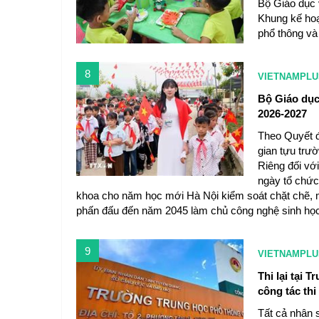
Bộ Giáo dục
Khung kế hoạ
phổ thông và
8
VIETNAMPLU
Bộ Giáo dục
2026-2027
Theo Quyết 
gian tựu trư
Riêng đối với
ngày tổ chức
khoa cho năm học mới Hà Nội kiểm soát chặt chẽ,
phấn đấu đến năm 2045 làm chủ công nghệ sinh học
9
VIETNAMPLU
Thi lại tại
công tác thi
Tất cả nhân 