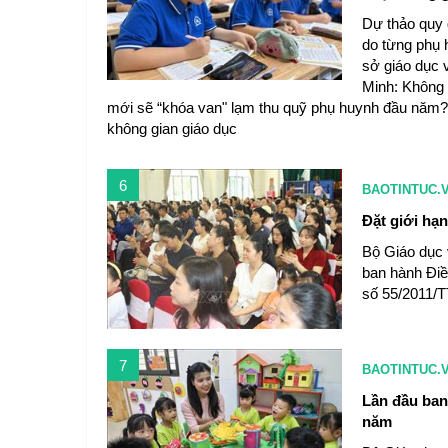
Dự thảo quy 
do từng phụ 
sở giáo dục 
Minh: Không 
mới sẽ “khóa van" lạm thu quỹ phụ huynh đầu năm?
không gian giáo dục
6
BAOTINTUC.
Đặt giới hạ
Bộ Giáo dục 
ban hành Điề
số 55/2011/
7
BAOTINTUC.
Lần đầu ban
năm