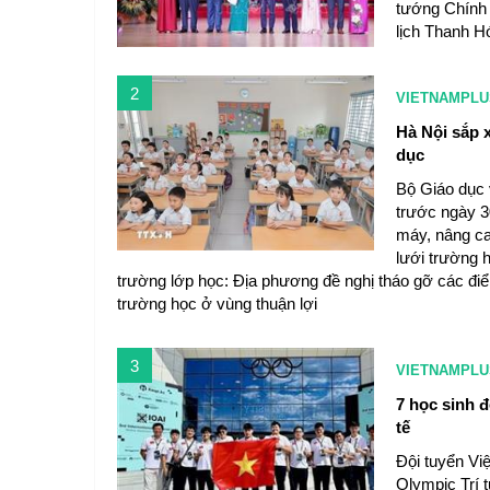
tướng Chính 
lịch Thanh 
2
VIETNAMPLU
Hà Nội sắp x
dục
Bộ Giáo dục 
trước ngày 3
máy, nâng ca
lưới trường 
trường lớp học: Địa phương đề nghị tháo gỡ các 
trường học ở vùng thuận lợi
3
VIETNAMPLU
7 học sinh 
tế
Đội tuyển Vi
Olympic Trí t