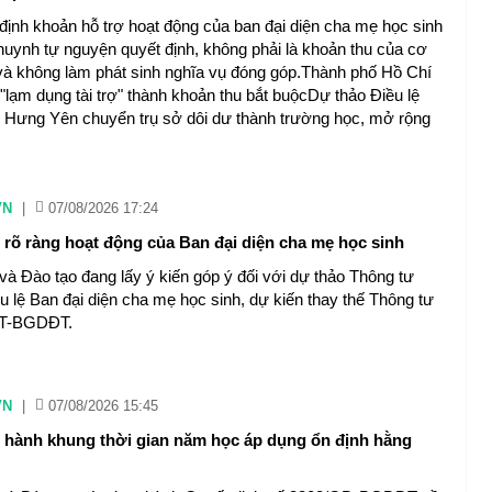
định khoản hỗ trợ hoạt động của ban đại diện cha mẹ học sinh
huynh tự nguyện quyết định, không phải là khoản thu của cơ
và không làm phát sinh nghĩa vụ đóng góp.Thành phố Hồ Chí
"lạm dụng tài trợ" thành khoản thu bắt buộcDự thảo Điều lệ
 Hưng Yên chuyển trụ sở dôi dư thành trường học, mở rộng
VN
|
07/08/2026 17:24
n rõ ràng hoạt động của Ban đại diện cha mẹ học sinh
và Đào tạo đang lấy ý kiến góp ý đối với dự thảo Thông tư
u lệ Ban đại diện cha mẹ học sinh, dự kiến thay thế Thông tư
TT-BGDĐT.
VN
|
07/08/2026 15:45
 hành khung thời gian năm học áp dụng ổn định hằng