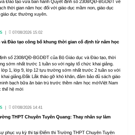
 và Đào tạo vừa ban hành Quyết định số 2308/QĐ-BGDĐT về
ch thời gian năm học đối với giáo dục mầm non, giáo dục
 giáo dục thường xuyên.
S
|
07/08/2026 15:02
 và Đào tạo công bố khung thời gian cố định từ năm học
định số 2308/QĐ-BGDĐT của Bộ Giáo dục và Đào tạo, thời
ờng sớm nhất trước 1 tuần so với ngày tổ chức khai giảng.
 lớp 1, lớp 9, lớp 12 tựu trường sớm nhất trước 2 tuần so với
 khai giảng.Đắk Lắk tháo gỡ khó khăn, đảm bảo đủ sách giáo
 minh bạch bữa ăn bán trú trước thềm năm học mớiViệt Nam
 thế hệ mới
S
|
07/08/2026 14:41
 Trường THPT Chuyên Tuyên Quang: Thay nhân sự làm
sự phục vụ kỳ thi tại Điểm thi Trường THPT Chuyên Tuyên