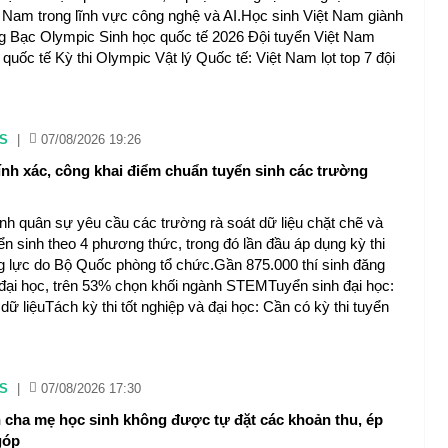
t Nam trong lĩnh vực công nghệ và AI.Học sinh Việt Nam giành
 Bạc Olympic Sinh học quốc tế 2026 Đội tuyển Việt Nam
ốc tế Kỳ thi Olympic Vật lý Quốc tế: Việt Nam lọt top 7 đội
S
|
07/08/2026 19:26
nh xác, công khai điểm chuẩn tuyển sinh các trường
nh quân sự yêu cầu các trường rà soát dữ liệu chặt chẽ và
yển sinh theo 4 phương thức, trong đó lần đầu áp dụng kỳ thi
g lực do Bộ Quốc phòng tổ chức.Gần 875.000 thí sinh đăng
 đại học, trên 53% chọn khối ngành STEMTuyển sinh đại học:
ữ liệuTách kỳ thi tốt nghiệp và đại học: Cần có kỳ thi tuyển
S
|
07/08/2026 17:30
n cha mẹ học sinh không được tự đặt các khoản thu, ép
góp