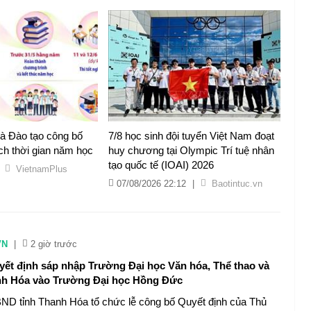
à Đào tạo công bố
7/8 học sinh đội tuyển Việt Nam đoạt
h thời gian năm học
huy chương tại Olympic Trí tuệ nhân
tạo quốc tế (IOAI) 2026
VietnamPlus
07/08/2026 22:12
|
Baotintuc.vn
VN
|
2 giờ trước
ết định sáp nhập Trường Đại học Văn hóa, Thể thao và
nh Hóa vào Trường Đại học Hồng Đức
ND tỉnh Thanh Hóa tổ chức lễ công bố Quyết định của Thủ