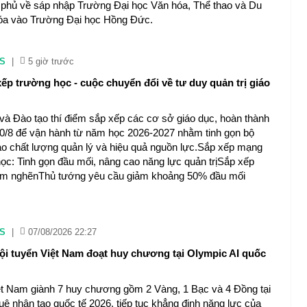
phủ về sáp nhập Trường Đại học Văn hóa, Thể thao và Du
Hóa vào Trường Đại học Hồng Đức.
S
|
5 giờ trước
ếp trường học - cuộc chuyển đổi về tư duy quản trị giáo
và Đào tạo thí điểm sắp xếp các cơ sở giáo dục, hoàn thành
0/8 để vận hành từ năm học 2026-2027 nhằm tinh gọn bộ
o chất lượng quản lý và hiệu quả nguồn lực.Sắp xếp mạng
học: Tinh gọn đầu mối, nâng cao năng lực quản trịSắp xếp
điểm nghẽnThủ tướng yêu cầu giảm khoảng 50% đầu mối
S
|
07/08/2026 22:27
đội tuyển Việt Nam đoạt huy chương tại Olympic AI quốc
ệt Nam giành 7 huy chương gồm 2 Vàng, 1 Bạc và 4 Đồng tại
uệ nhân tạo quốc tế 2026, tiếp tục khẳng định năng lực của