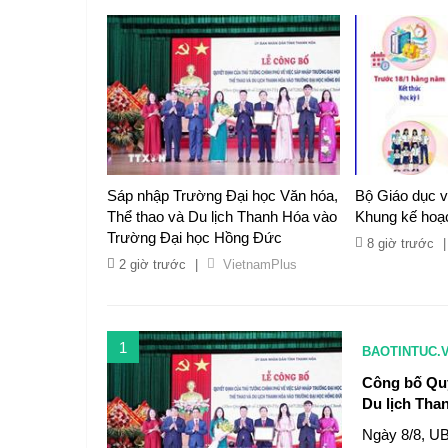
Sáp nhập Trường Đại học Văn hóa,
Bộ Giáo dục v
Thể thao và Du lịch Thanh Hóa vào
Khung kế hoạc
Trường Đại học Hồng Đức
8 giờ trước
|
2 giờ trước
|
VietnamPlus
1
BAOTINTUC.
Công bố Quy
Du lịch Tha
Ngày 8/8, UB