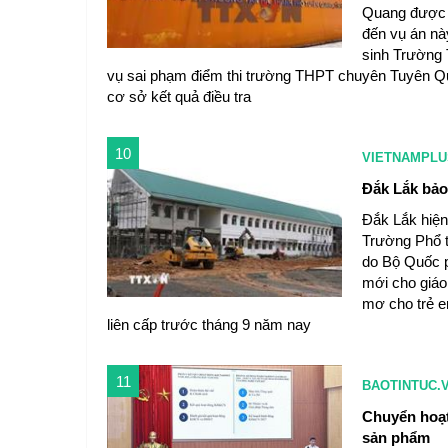
Quang được đ
đến vụ án này
sinh Trường
vụ sai phạm điểm thi trường THPT chuyên Tuyên Qu
cơ sở kết quả điều tra
10
VIETNAMPLU
Đắk Lắk bảo
Đắk Lắk hiện 
Trường Phổ t
do Bộ Quốc p
mới cho giáo
mơ cho trẻ e
liên cấp trước tháng 9 năm nay
11
BAOTINTUC.
Chuyển hoạt
sản phẩm