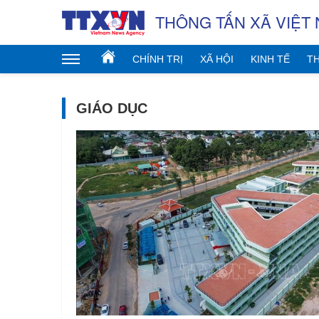
THÔNG TẤN XÃ VIỆT
CHÍNH TRỊ
XÃ HỘI
KINH TẾ
TH
GIÁO DỤC