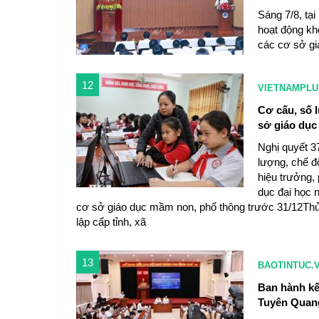
Sáng 7/8, tại
hoạt động kh
các cơ sở gi
12
VIETNAMPLU
Cơ cấu, số 
sở giáo dục
Nghị quyết 3
lượng, chế đ
hiệu trưởng,
dục đại học 
cơ sở giáo dục mầm non, phổ thông trước 31/12Thủ
lập cấp tỉnh, xã
13
BAOTINTUC.
Ban hành kế
Tuyên Quan