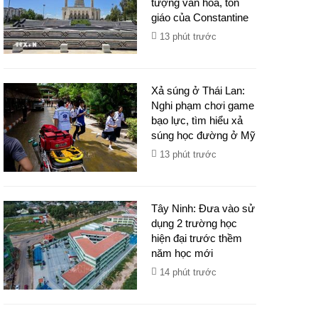
tượng văn hóa, tôn
giáo của Constantine
13 phút trước
Xả súng ở Thái Lan:
Nghi phạm chơi game
bạo lực, tìm hiểu xả
súng học đường ở Mỹ
13 phút trước
Tây Ninh: Đưa vào sử
dụng 2 trường học
hiện đại trước thềm
năm học mới
14 phút trước