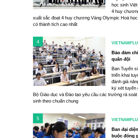
học sinh Việ
4 huy chương
xuất sắc đoạt 4 huy chương Vàng Olympic Hoá học qu
có thành tích cao nhất
4
VIETNAMPLU
Bảo đảm chí
quân đội
Ban Tuyển si
triển khai tu
đánh giá năn
ký xét tuyển
Bộ Giáo dục và Đào tạo yêu cầu các trường rà soát d
sinh theo chuẩn chung
5
VIETNAMPLU
Ban đại diệ
buộc đóng 