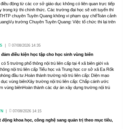
iều động từ các cơ sở giáo dục không có liên quan trực tiếp
 trong kỳ thi chính thức. Các trường đại học sẽ xét tuyển thí
 THTP chuyên Tuyên Quang không vi phạm quy chếToàn cảnh
angVụ trường Chuyên Tuyên Quang: Việc tổ chức thi lại trên
S
|
07/08/2026 14:35
 đảm điều kiện học tập cho học sinh vùng biên
có 5 trường phổ thông nội trú liên cấp tại 4 xã biên giới và
hông nội trú liên cấp Tiểu học và Trung học cơ sở xã Ea Rốk
hòng đầu tư.Hoàn thành trường nội trú liên cấp: Diện mạo
 dục vùng biênXây trường nội trú liên cấp: Chắp cánh ước
m vùng biênHoàn thành các dự án xây dựng trường nội trú
VN
|
07/08/2026 14:15
 động khoa học, công nghệ sang quản trị theo mục tiêu,