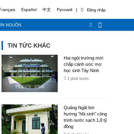
|
Français
Español
中文
Русский
IN NGUỒN
TIN TỨC KHÁC
Hai ngôi trường mới
chắp cánh ước mơ
học sinh Tây Ninh
2 phút trước
Quảng Ngãi tìm
hướng "hồi sinh" công
trình nước sạch 1,8 tỷ
đồng